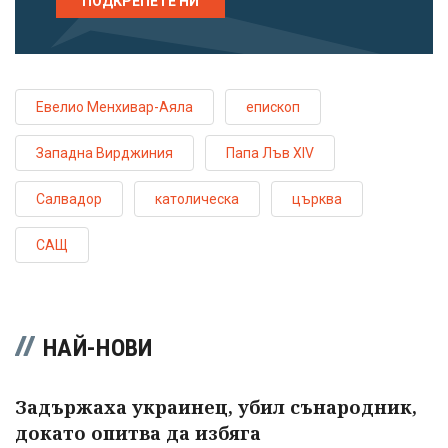
ПОДКРЕПЕТЕ НИ
Евелио Менхивар-Аяла
епископ
Западна Вирджиния
Папа Лъв ХIV
Салвадор
католическа
църква
САЩ
НАЙ-НОВИ
Задържаха украинец, убил сънародник,
докато опитва да избяга