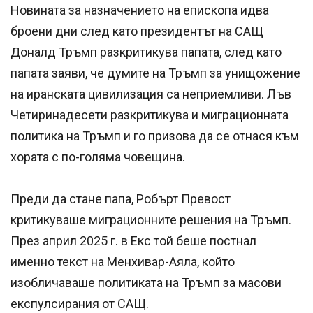
Новината за назначението на епископа идва
броени дни след като президентът на САЩ
Доналд Тръмп разкритикува папата, след като
папата заяви, че думите на Тръмп за унищожение
на иранската цивилизация са неприемливи. Лъв
Четиринадесети разкритикува и миграционната
политика на Тръмп и го призова да се отнася към
хората с по-голяма човещина.
Преди да стане папа, Робърт Превост
критикуваше миграционните решения на Тръмп.
През април 2025 г. в Екс той беше постнал
именно текст на Менхивар-Аяла, който
изобличаваше политиката на Тръмп за масови
експулсирания от САЩ.