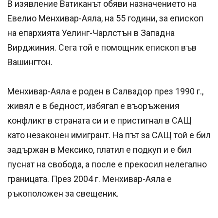
В изявление Ватиканът обяви назначението на
Евелио Менхивар-Аяла, на 55 години, за епископ
на епархията Уелинг-Чарлстън в Западна
Вирджиния. Сега той е помощник епископ във
Вашингтон.
Менхивар-Аяла е роден в Салвадор през 1990 г.,
живял е в бедност, избягал е въоръжения
конфликт в страната си и е пристигнал в САЩ
като незаконен имигрант. На път за САЩ той е бил
задържан в Мексико, платил е подкуп и е бил
пуснат на свобода, а после е прекосил нелегално
границата. През 2004 г. Менхивар-Аяла е
ръкоположен за свещеник.