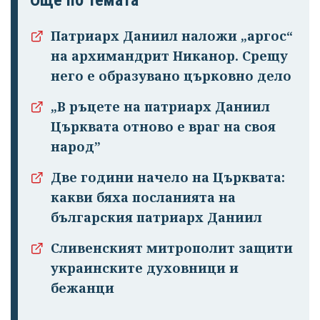
Още по темата
Патриарх Даниил наложи „аргос“
на архимандрит Никанор. Срещу
него е образувано църковно дело
„В ръцете на патриарх Даниил
Успешно
Църквата отново е враг на своя
излязохте от
народ”
профила си!
Две години начело на Църквата:
какви бяха посланията на
българския патриарх Даниил
Сливенският митрополит защити
украинските духовници и
бежанци