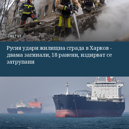
СВЕТЪТ
Русия удари жилищна сграда в Харков -
двама загинали, 18 ранени, издирват се
затрупани