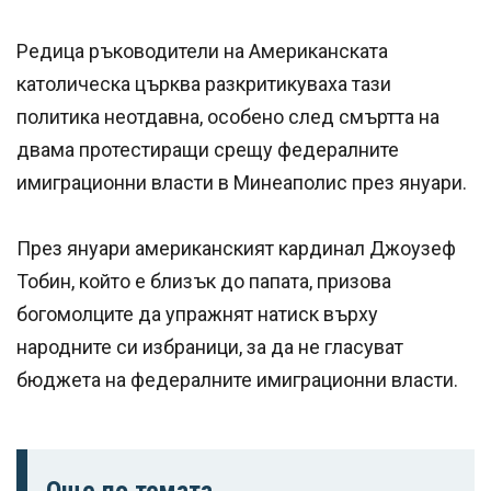
Редица ръководители на Американската
католическа църква разкритикуваха тази
политика неотдавна, особено след смъртта на
двама протестиращи срещу федералните
имиграционни власти в Минеаполис през януари.
През януари американският кардинал Джоузеф
Тобин, който е близък до папата, призова
богомолците да упражнят натиск върху
народните си избраници, за да не гласуват
бюджета на федералните имиграционни власти.