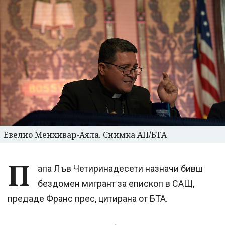
Евелио Менхивар-Аяла. Снимка АП/БТА
П
апа Лъв Четиринадесети назначи бивш
бездомен мигрант за епископ в САЩ,
предаде Франс прес, цитирана от БТА.