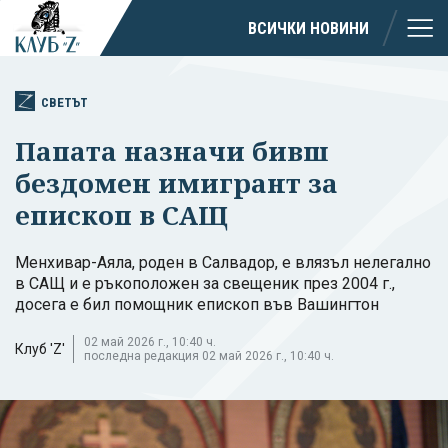
ВСИЧКИ НОВИНИ
СВЕТЪТ
Папата назначи бивш
бездомен имигрант за
епископ в САЩ
Менхивар-Аяла, роден в Салвадор, е влязъл нелегално
в САЩ и е ръкоположен за свещеник през 2004 г.,
досега е бил помощник епископ във Вашингтон
02 май 2026 г., 10:40 ч.
Клуб 'Z'
последна редакция 02 май 2026 г., 10:40 ч.