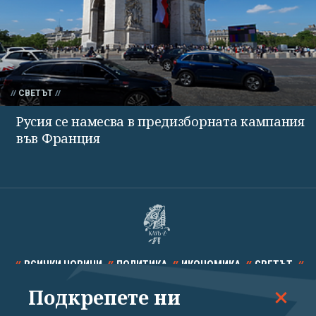
СВЕТЪТ
Русия се намесва в предизборната кампания
във Франция
ВСИЧКИ НОВИНИ
ПОЛИТИКА
ИКОНОМИКА
СВЕТЪТ
Подкрепете ни
СПОРТ
КУЛТУРА
ТЕХНОЛОГИИ
КАЛЕЙДОСКОП