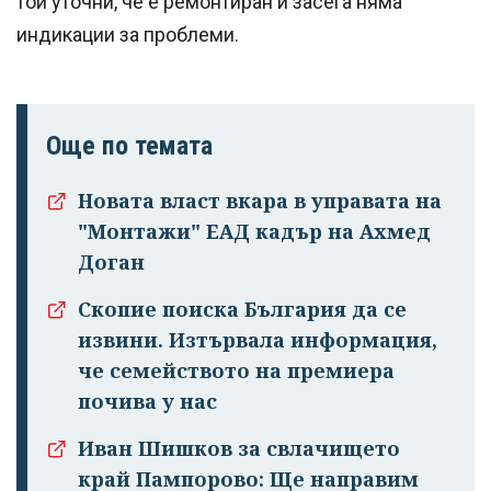
той уточни, че е ремонтиран и засега няма
индикации за проблеми.
Още по темата
Новата власт вкара в управата на
"Монтажи" ЕАД кадър на Ахмед
Доган
Скопие поиска България да се
извини. Изтървала информация,
че семейството на премиера
почива у нас
Иван Шишков за свлачището
край Пампорово: Ще направим