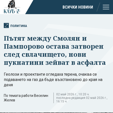
ВСИЧКИ НОВИНИ
ПОЛИТИКА
Пътят между Смолян и
Пампорово остава затворен
след свлачището, нови
пукнатини зейват в асфалта
Геолози и проектанти огледаха терена, очаква се
подаването на газ да бъде възстановено до края на
деня
02 май 2026 г., 10:20 ч.
По темата работи Веселин
последна редакция 02 май 2026 г.,
Желев
16:15 ч.