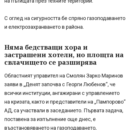
на пътищата през техните територии.
С оглед на сигурността бе спряно газоподаването
и електрозахранването в района.
Няма бедстващи хора и
застрашени хотели, но площта на
свлачището се разширява
Областният управител на Смолян Зарко Маринов
заяви в „Денят започва с Георги Любенов“, че
всички институции, ангажирани с управлението
на кризата, както и представители на „Пампорово“
АД, са участвали в заседанието. Първата задача,
поставена за изпълнение още днес, е
възстановяването на газоподаването,