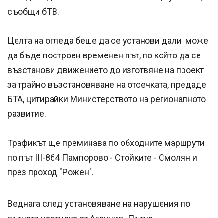
съобщи бТВ.
Целта на огледа беше да се установи дали може
да бъде построен временен път, по който да се
възстанови движението до изготвяне на проект
за трайно възстановяване на отсечката, предаде
БТА, цитирайки Министерството на регионалното
развитие.
Трафикът ще преминава по обходните маршрути
по път III-864 Пампорово - Стойките - Смолян и
през проход "Рожен".
Веднага след установяване на нарушения по