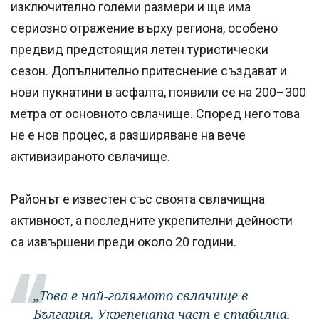
изключително големи размери и ще има
сериозно отражение върху региона, особено
предвид предстоящия летен туристически
сезон. Допълнително притеснение създават и
нови пукнатини в асфалта, появили се на 200–300
метра от основното свлачище. Според него това
не е нов процес, а разширяване на вече
активизираното свлачище.
Районът е известен със своята свлачищна
активност, а последните укрепителни дейности
са извършени преди около 20 години.
„Това е най-голямото свлачище в
България. Укрепената част е стабилна,