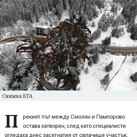
Снимка БТА
П
рекият път между Смолян и Пампорово
остава затворен, след като специалисти
огледаха днес засегнатия от свлачище участък,