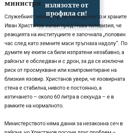
министри
излязохте от
профила си!
Служебният министър на земеделието и храните
Иван Христанов заяви пред Нова телевизия, че
реакцията на институциите е започнала „половин
час след като земните маси тръгнаха надолу“. По
думите му екипи са били изпратени незабавно, а
районът е обследван и с дрон, за да се изключи
риск от просмукване или компрометиране на
близкия язовир. Христанов увери, че язовирната
стена е стабилна, нивото е постоянно, а
изтичането – около 60 литра в секунда – е в
рамките на нормалното.
Министерството няма данни за незаконна сеч в
района, но Христанов посочи друг проблем –