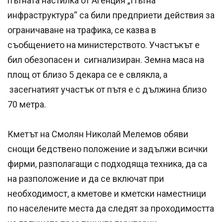
пътната настилка от Агенция „Пътна
инфраструктура“ са били предприети действия за
ограничаване на трафика, се казва в
съобщението на министерството. Участъкът е
бил обезопасен и сигнализиран. Земна маса на
площ от близо 5 декара се е свлякла, а
засегнатият участък от пътя е с дължина близо
70 метра.
Кметът на Смолян Николай Мелемов обяви
снощи бедствено положение и задължи всички
фирми, разполагащи с подходяща техника, да са
на разположение и да се включат при
необходимост, а кметове и кметски наместници
по населените места да следят за проходимостта