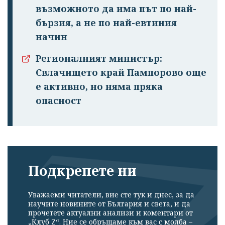
възможното да има път по най-
бързия, а не по най-евтиния
начин
Регионалният министър:
Свлачището край Пампорово още
е активно, но няма пряка
опасност
Подкрепете ни
Уважаеми читатели, вие сте тук и днес, за да
научите новините от България и света, и да
прочетете актуални анализи и коментари от
„Клуб Z“. Ние се обръщаме към вас с молба –