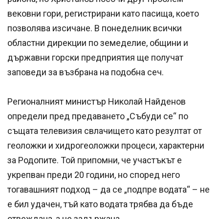
вековни гори, регистрирани като пасища, което
позволява изсичане. В понеделник всички
областни дирекции по земеделие, общини и
държавни горски предприятия ще получат
заповеди за възбрана на подобна сеч.
Регионалният министър Николай Найденов
определи пред предаването „Събуди се“ по
същата телевизия свлачището като резултат от
геоложки и хидрогеоложки процеси, характерни
за Родопите. Той припомни, че участъкът е
укрепван преди 20 години, но според него
тогавашният подход – да се „подпре водата“ – не
е бил удачен, тъй като водата трябва да бъде
отвеждана, а не задържана.