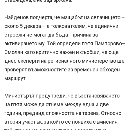
Найденов подчерта, че мащабът на свлачището –
около 5 декара – е толкова голям, че единични
строежи не могат да бъдат причина за
активирането му. Той определи пътя Пампорово–
Смолян като критично важен и съобщи, че още
днес експерти на регионалното министерство ще
проверят възможностите за временен обходен
маршрут.
Министърът предупреди, че възстановяването
на пътя може да отнеме между една и две
години, предвид сложността на терена. Относно
втория участък, за който се появиха съмнения,