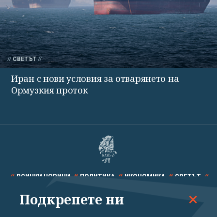
СВЕТЪТ
Иран с нови условия за отварянето на
Ормузкия проток
ВСИЧКИ НОВИНИ
ПОЛИТИКА
ИКОНОМИКА
СВЕТЪТ
Подкрепете ни
СПОРТ
КУЛТУРА
ТЕХНОЛОГИИ
КАЛЕЙДОСКОП
МНЕНИЯ