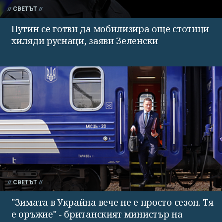
СВЕТЪТ
Путин се готви да мобилизира още стотици
хиляди руснаци, заяви Зеленски
СВЕТЪТ
"Зимата в Украйна вече не е просто сезон. Тя
е оръжие" - британският министър на