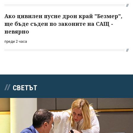
Ако цивилен пусне дрон край "Безмер",
ще бъде съден по законите на САЩ -
невярно
преди 2 часа
СВЕТЪТ