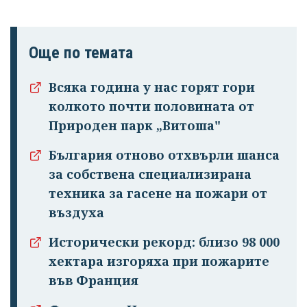
Още по темата
Всяка година у нас горят гори
колкото почти половината от
Природен парк „Витоша"
България отново отхвърли шанса
за собствена специализирана
техника за гасене на пожари от
въздуха
Исторически рекорд: близо 98 000
хектара изгоряха при пожарите
Успешно
във Франция
излязохте от
профила си!