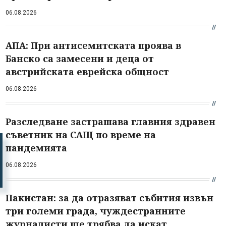
06.08.2026
АПА: При антисемитската проява в
Банско са замесени и деца от
австрийската еврейска общност
06.08.2026
Разследване застрашава главния здравен
съветник на САЩ по време на
пандемията
06.08.2026
Пакистан: за да отразяват събития извън
три големи града, чуждестранните
журналисти ще трябва да искат