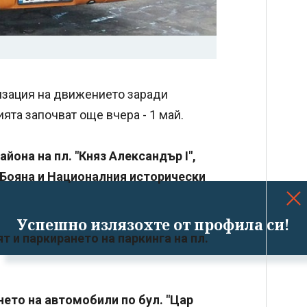
изация на движението заради
ята започват още вчера - 1 май.
района на пл. "Княз Александър I",
 Бояна и Националния исторически
Успешно излязохте от профила си!
ят и паркирането на паркинга на пл.
ането на автомобили по бул. "Цар