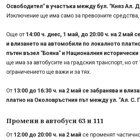
Освободител" в участъка между бул. "Княз Ал. До
Изключение ще има само за превозните средства,
Още от
14:00 ч. днес, 1 май, до 20:00 ч. на 2 май
и влизането на автомобили по локалното платн
пътен възел "Бояна" и Националния исторически
ще има за автобусите на градския транспорт, но от 1
ограничението ще важи и за тях.
От
13:00 до 16:30 ч. на 2 май се забранява и вл
платно на Околовръстния път между ул. "Ал. С. П
Промени в автобуси 63 и 111
От
12:00 до 20:00 ч. на 2 май
се променят частичн