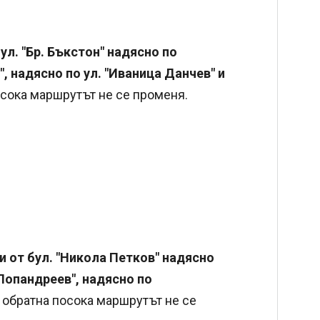
ул. "Бр. Бъкстон" надясно по
", надясно по ул. "Иваница Данчев" и
посока маршрутът не се променя.
и от бул. "Никола Петков" надясно
. Попандреев", надясно по
В обратна посока маршрутът не се