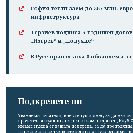
София тегли заем до 367 млн. евро
инфраструктура
Терзиев подписа 5-годишен догово
„Изгрев“ и „Подуяне“
В Русе привлякоха 8 обвиняеми з
Подкрепете ни
Уважаеми читатели, вие сте тук и днес, за да научит
прочетете актуални анализи и коментари от „Клуб Z
имаме нужда от вашата подкрепа, за да продължим. 
държави на всички континенти по света, отваряте в