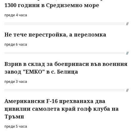
1300 години в Средиземно море
преди 4 часа
Не тече перестройка, а переломка
преди 6 часа
Взрив в склад за боеприпаси във военния
завод "ЕМКО" в с. Белица
преди 3 часа
Американски F-16 прехванаха два
цивилни самолета край голф клуба на
Тръмп
преди 5 часа