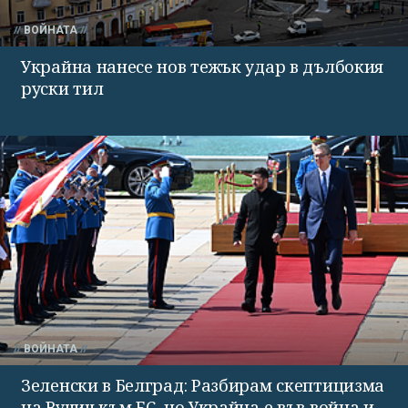
ВОЙНАТА
Украйна нанесе нов тежък удар в дълбокия
руски тил
ВОЙНАТА
Зеленски в Белград: Разбирам скептицизма
на Вучич към ЕС, но Украйна е във война и