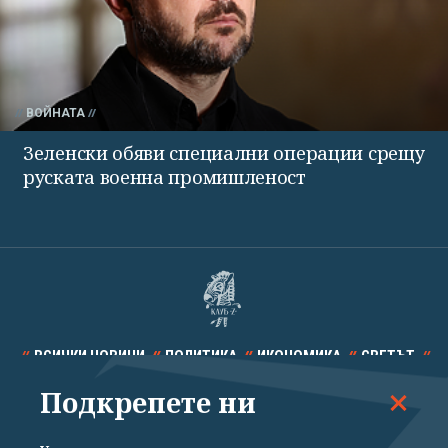
ВОЙНАТА
Зеленски обяви специални операции срещу
руската военна промишленост
ВСИЧКИ НОВИНИ
ПОЛИТИКА
ИКОНОМИКА
СВЕТЪТ
Подкрепете ни
СПОРТ
КУЛТУРА
ТЕХНОЛОГИИ
КАЛЕЙДОСКОП
МНЕНИЯ