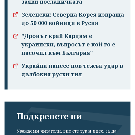
заяви посланичката
Зеленски: Северна Корея изпраща
до 50 000 войници в Русия
"Дронът край Кардам е
украински, въпросът е кой го е
Успешно
насочил към България"
излязохте от
профила си!
Украйна нанесе нов тежък удар в
дълбокия руски тил
Подкрепете ни
Уважаеми читатели, вие сте тук и днес, за да