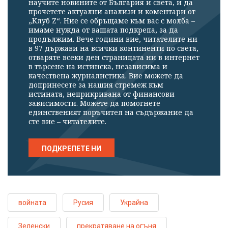
научите новините от България и света, и да
прочетете актуални анализи и коментари от
„Клуб Z“. Ние се обръщаме към вас с молба –
имаме нужда от вашата подкрепа, за да
продължим. Вече години вие, читателите ни
в 97 държави на всички континенти по света,
отваряте всеки ден страницата ни в интернет
в търсене на истинска, независима и
качествена журналистика. Вие можете да
допринесете за нашия стремеж към
истината, неприкривана от финансови
зависимости. Можете да помогнете
единственият поръчител на съдържание да
сте вие – читателите.
ПОДКРЕПЕТЕ НИ
войната
Русия
Украйна
Зеленски
прекратяване на огъня