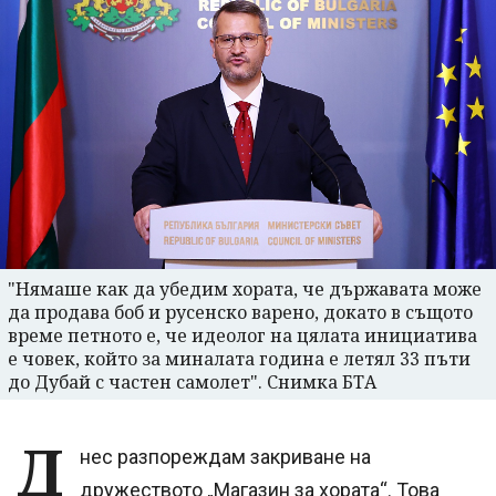
"Нямаше как да убедим хората, че държавата може
да продава боб и русенско варено, докато в същото
време петното е, че идеолог на цялата инициатива
е човек, който за миналата година е летял 33 пъти
до Дубай с частен самолет". Снимка БТА
Д
нес разпореждам закриване на
дружеството „Магазин за хората“. Това