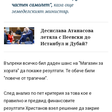
частен самолет",
каза още
земеделският министър.
Десислава Атанасова
летяла с Пеевски до
Истанбул и Дубай?
Въпреки всичко бил даден шанс на "Магазин за
хората" да покаже резултати. Те обаче били
"повече от трагични".
След анализ по пет критерия за това кое е
правилно и предвид финансовите
резултати Христанов взел решение да закрие