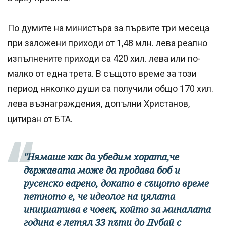
По думите на министъра за първите три месеца
при заложени приходи от 1,48 млн. лева реално
изпълнените приходи са 420 хил. лева или по-
малко от една трета. В същото време за този
период няколко души са получили общо 170 хил.
лева възнаграждения, допълни Христанов,
цитиран от БТА.
"Нямаше как да убедим хората,че
държавата може да продава боб и
русенско варено, докато в същото време
петното е, че идеолог на цялата
инициатива е човек, който за миналата
година е летял 33 пъти до Дубай с