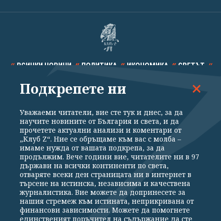
ВСИЧКИ НОВИНИ
ПОЛИТИКА
ИКОНОМИКА
СВЕТЪТ
Подкрепете ни
СПОРТ
КУЛТУРА
ТЕХНОЛОГИИ
КАЛЕЙДОСКОП
МНЕНИЯ
Уважаеми читатели, вие сте тук и днес, за да
научите новините от България и света, и да
прочетете актуални анализи и коментари от
„Клуб Z“. Ние се обръщаме към вас с молба –
имаме нужда от вашата подкрепа, за да
продължим. Вече години вие, читателите ни в 97
Общи условия
Политика за поверителност
държави на всички континенти по света,
отваряте всеки ден страницата ни в интернет в
Реклама
Партньори
Контакти
За Клуб Z
търсене на истинска, независима и качествена
Екип
Подкрепете ни
журналистика. Вие можете да допринесете за
нашия стремеж към истината, неприкривана от
финансови зависимости. Можете да помогнете
единственият поръчител на съдържание да сте