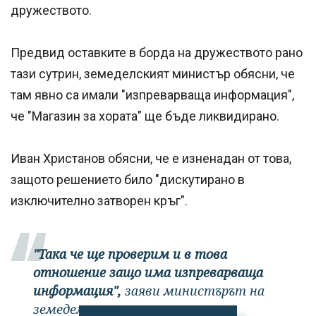
дружеството.
Предвид оставките в борда на дружеството рано
тази сутрин, земеделският министър обясни, че
там явно са имали "изпреварваща информация",
че "Магазин за хората" ще бъде ликвидирано.
Иван Христанов обясни, че е изненадан от това,
защото решението било "дискутирано в
изключително затворен кръг".
"Така че ще проверим и в това
отношение защо има изпреварваща
информация",
заяви министърът на
земеделието.