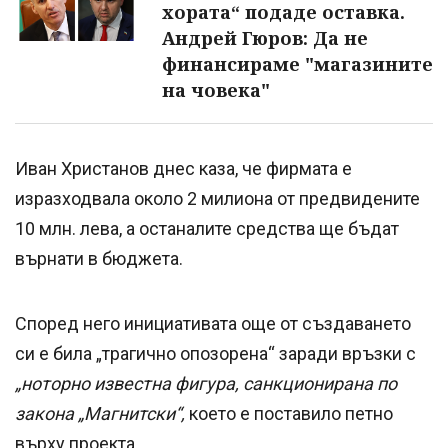
хората“ подаде оставка.
Андрей Гюров: Да не
финансираме "магазините
на човека"
Иван Христанов днес каза, че фирмата е
изразходвала около 2 милиона от предвидените
10 млн. лева, а останалите средства ще бъдат
върнати в бюджета.
Според него инициативата още от създаването
си е била „трагично опозорена“ заради връзки с
„ноторно известна фигура, санкционирана по
закона „Магнитски“,
което е поставило петно
върху проекта.