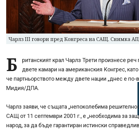
Чарлз III говори пред Конгреса на САЩ. Снимка АП
Б
ританският крал Чарлз Трети произнесе реч
двете камари на американския Конгрес, като
че партньорството между двете нации „днес е по-в
Мидия/ДПА.
Чарлз заяви, че същата „непоколебима решителнос
САЩ от 11 септември 2001 г., е „необходима за за
народ, за да бъде гарантиран истински справедлив