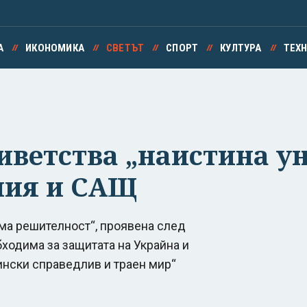
А
ИКОНОМИКА
СВЕТЪТ
СПОРТ
КУЛТУРА
ТЕХ
иветства „наистина у
ния и САЩ
ма решителност“, проявена след
бходима за защитата на Украйна и
ински справедлив и траен мир“