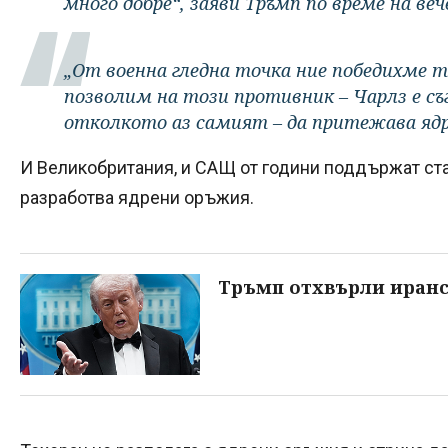
много добре“, заяви Тръмп по време на ве
„От военна гледна точка ние победихме т
позволим на този противник – Чарлз е съг
отколкото аз самият – да притежава ядр
И Великобритания, и САЩ от години поддържат ста
разработва ядрени оръжия.
Тръмп отхвърли иранс