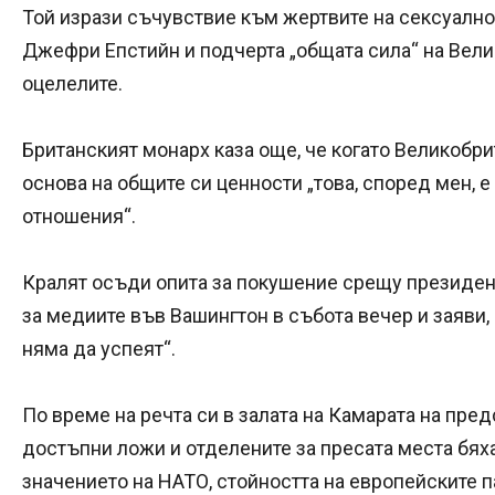
Той изрази съчувствие към жертвите на сексуално 
Джефри Епстийн и подчерта „общата сила“ на Вел
оцелелите.
Британският монарх каза още, че когато Великобр
основа на общите си ценности „това, според мен, 
отношения“.
Кралят осъди опита за покушение срещу президен
за медиите във Вашингтон в събота вечер и заяви, 
няма да успеят“.
По време на речта си в залата на Камарата на пре
достъпни ложи и отделените за пресата места бях
значението на НАТО, стойността на европейските 