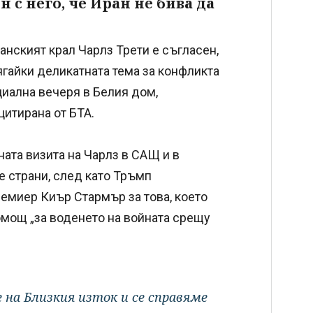
н с него, че Иран не бива да
нският крал Чарлз Трети е съгласен,
ягайки деликатната тема за конфликта
циална вечеря в Белия дом,
цитирана от БТА.
ата визита на Чарлз в САЩ и в
 страни, след като Тръмп
емиер Киър Стармър за това, което
омощ „за воденето на войната срещу
на Близкия изток и се справяме