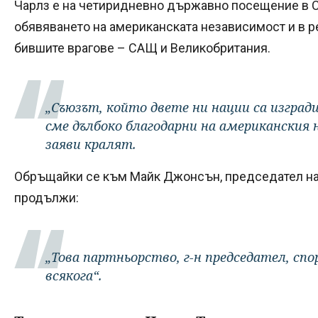
Чарлз е на четиридневно държавно посещение в 
обявяването на американската независимост и в 
бившите врагове – САЩ и Великобритания.
„Съюзът, който двете ни нации са изгради
сме дълбоко благодарни на американския н
заяви кралят.
Обръщайки се към Майк Джонсън, председател на 
продължи:
„Това партньорство, г-н председател, спо
всякога“.