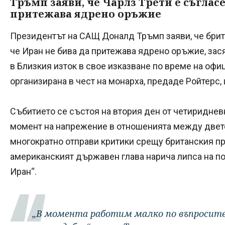
Тръмп заяви, че Чарлз Трети е съгласе
притежава ядрено оръжие
Президентът на САЩ Доналд Тръмп заяви, че брита
че Иран не бива да притежава ядрено оръжие, зас
в Близкия изток в свое изказване по време на офи
организирана в чест на монарха, предаде Ройтерс, 
Събитието се състоя на втория ден от четиридневн
момент на напрежение в отношенията между двете
многократно отправи критики срещу британския пр
американският държавен глава нарича липса на п
Иран“.
„В момента работим малко по въпросите 