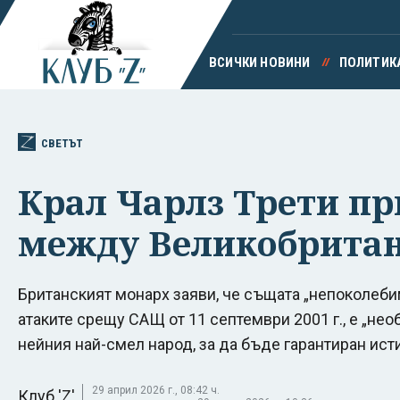
ВСИЧКИ НОВИНИ
ПОЛИТИК
СВЕТЪТ
Крал Чарлз Трети пр
между Великобрита
Британският монарх заяви, че същата „непоколеби
атаките срещу САЩ от 11 септември 2001 г., е „нео
нейния най-смел народ, за да бъде гарантиран ист
29 април 2026 г., 08:42 ч.
Клуб 'Z'