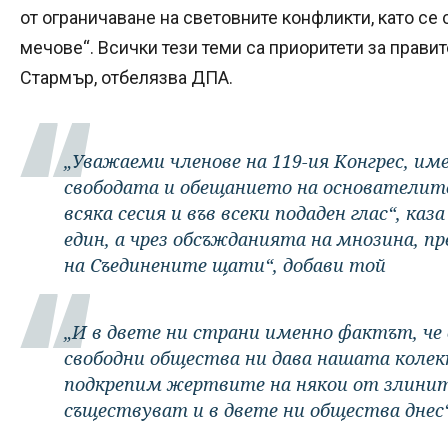
от ограничаване на световните конфликти, като се
мечове“. Всички тези теми са приоритети за прави
Стармър, отбелязва ДПА.
„Уважаеми членове на 119-ия Конгрес, име
свободата и обещанието на основателит
всяка сесия и във всеки подаден глас“, каз
един, а чрез обсъжданията на мнозина, 
на Съединените щати“, добави той
„И в двете ни страни именно фактът, че 
свободни общества ни дава нашата колек
подкрепим жертвите на някои от злините
съществуват и в двете ни общества днес