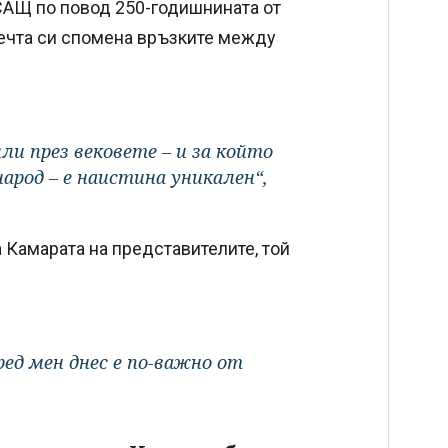
САЩ по повод 250-годишнината от
речта си спомена връзките между
ли през вековете – и за който
арод – е наистина уникален“,
Камарата на представителите, той
ред мен днес е по-важно от