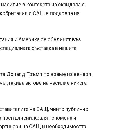
насилие в контекста на скандала с
икобритания и САЩ в подкрепа на
итания и Америка се обединят въз
е специалната съставка в нашите
та Доналд Тръмп по време на вечеря
че „такива актове на насилие никога
дставителите на САЩ, чиито публично
а препълнени, кралят спомена и
партньори на САЩ и необходимостта