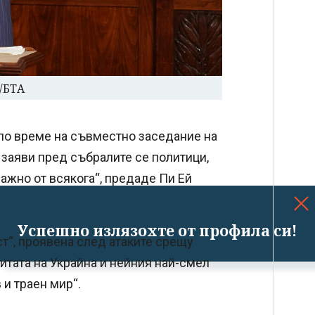
/БТА
 по време на съвместно заседание на
 заяви пред събралите се политици,
ажно от всякога“, предаде Пи Ей
Успешно излязохте от профила си!
т“, проявена след атаките срещу
щитата на Украйна и нейния най-смел
 и траен мир“.