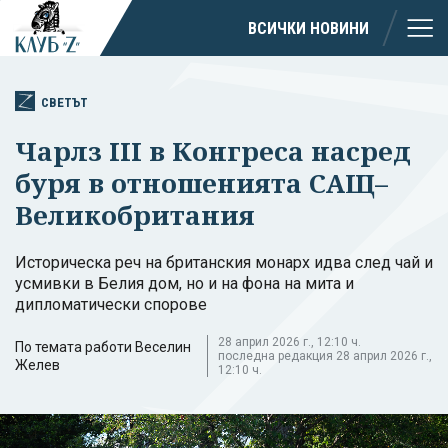
ВСИЧКИ НОВИНИ
СВЕТЪТ
Чарлз III в Конгреса насред
буря в отношенията САЩ–
Великобритания
Историческа реч на британския монарх идва след чай и
усмивки в Белия дом, но и на фона на мита и
дипломатически спорове
28 април 2026 г., 12:10 ч.
По темата работи Веселин
последна редакция 28 април 2026 г.,
Желев
12:10 ч.