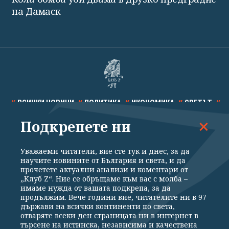
на Дамаск
ВСИЧКИ НОВИНИ
ПОЛИТИКА
ИКОНОМИКА
СВЕТЪТ
Подкрепете ни
СПОРТ
КУЛТУРА
ТЕХНОЛОГИИ
КАЛЕЙДОСКОП
МНЕНИЯ
Уважаеми читатели, вие сте тук и днес, за да
научите новините от България и света, и да
прочетете актуални анализи и коментари от
„Клуб Z“. Ние се обръщаме към вас с молба –
имаме нужда от вашата подкрепа, за да
продължим. Вече години вие, читателите ни в 97
Общи условия
Политика за поверителност
държави на всички континенти по света,
отваряте всеки ден страницата ни в интернет в
Реклама
Партньори
Контакти
За Клуб Z
търсене на истинска, независима и качествена