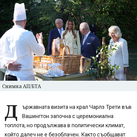
Снимка АП/БТА
Д
ържавната визита на крал Чарлз Трети във
Вашингтон започна с церемониална
топлота, но продължава в политически климат,
който далеч не е безоблачен. Както съобщават