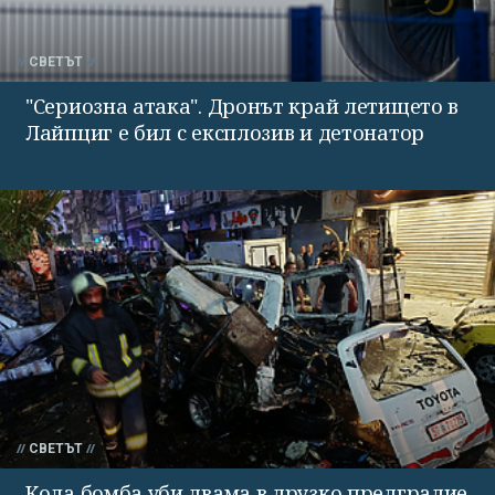
СВЕТЪТ
"Сериозна атака". Дронът край летището в
Лайпциг е бил с експлозив и детонатор
СВЕТЪТ
Кола бомба уби двама в друзко предградие