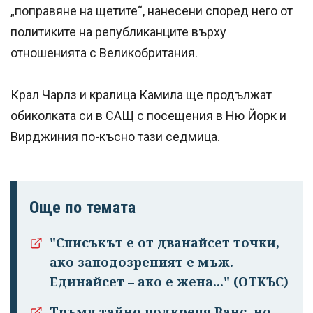
„поправяне на щетите“, нанесени според него от
политиките на републиканците върху
отношенията с Великобритания.
Крал Чарлз и кралица Камила ще продължат
обиколката си в САЩ с посещения в Ню Йорк и
Вирджиния по-късно тази седмица.
Още по темата
"Списъкът е от дванайсет точки,
ако заподозреният е мъж.
Единайсет – ако е жена..." (ОТКЪС)
Тръмп тайно подкрепя Ванс, но