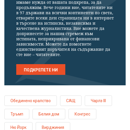
имаме нужда от вашата подкрепа, за да
продължим. Вече години вие, читателите ни
в 97 държави на всички континенти по света,
отваряте всеки ден страницата ни в интернет
в търсене на истинска, независима и
качествена журналистика. Вие можете да
допринесете за нашия стремеж към
истината, неприкривана от финансови
зависимости. Можете да помогнете
единственият поръчител на съдържание да
сте вие – читателите.
ПОДКРЕПЕТЕ НИ
Обединено кралство
САЩ
Чарлз III
Тръмп
Белия дом
Конгрес
Ню Йорк
Вирджиния