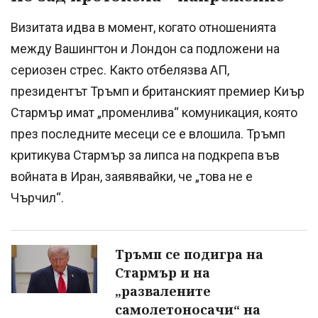
Визитата идва в момент, когато отношенията
между Вашингтон и Лондон са подложени на
сериозен стрес. Както отбелязва АП,
президентът Тръмп и британският премиер Киър
Стармър имат „променлива“ комуникация, която
през последните месеци се е влошила. Тръмп
критикува Стармър за липса на подкрепа във
войната в Иран, заявявайки, че „това не е
Чърчил“.
Тръмп се подигра на
Стармър и на
„развалените
самолетоносачи“ на