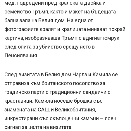
мед, подредени пред кралската двойка и
семейство Тръмп, както и макет на бъдещата
бална зала на Белия дом. На една от
фотографиите кралят и кралицата минават покрай
картина, изобразяваща Тръмп с вдигнат юмрук
след опита за убийство срещу него в
Пенсилвания.
След визитата в Белия дом Чарлз и Камила се
отправиха към британското посолство за
градинско парти с традиционни сандвичи с
краставици. Камила носеше брошка със
знамената на САЩ и Великобритания,
инкрустирани със скъпоценни камъни – ясен
сигнал за целта на визитата.