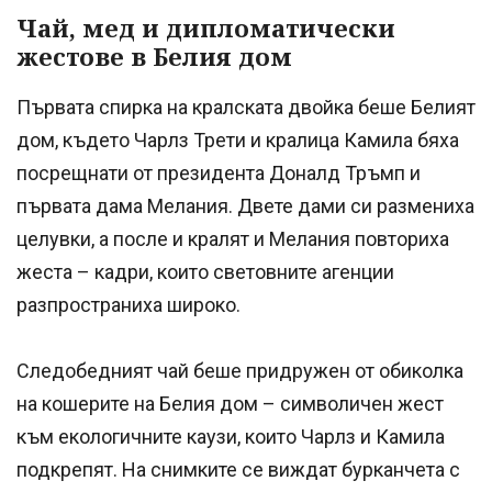
Чай, мед и дипломатически
жестове в Белия дом
Първата спирка на кралската двойка беше Белият
дом, където Чарлз Трети и кралица Камила бяха
посрещнати от президента Доналд Тръмп и
първата дама Мелания. Двете дами си размениха
целувки, а после и кралят и Мелания повториха
жеста – кадри, които световните агенции
разпространиха широко.
Следобедният чай беше придружен от обиколка
на кошерите на Белия дом – символичен жест
към екологичните каузи, които Чарлз и Камила
подкрепят. На снимките се виждат бурканчета с