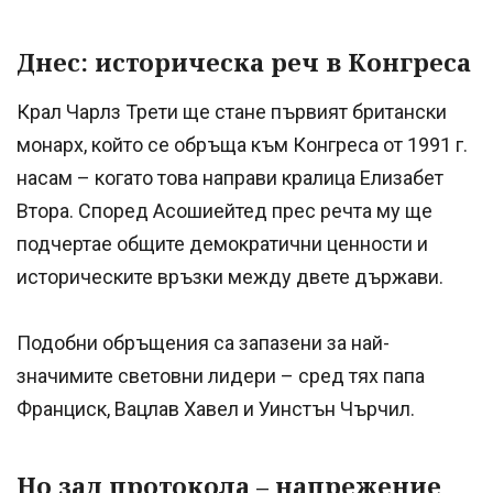
Днес: историческа реч в Конгреса
Крал Чарлз Трети ще стане първият британски
монарх, който се обръща към Конгреса от 1991 г.
насам – когато това направи кралица Елизабет
Втора. Според Асошиейтед прес речта му ще
подчертае общите демократични ценности и
историческите връзки между двете държави.
Подобни обръщения са запазени за най-
значимите световни лидери – сред тях папа
Франциск, Вацлав Хавел и Уинстън Чърчил.
Но зад протокола – напрежение