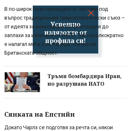
В по-широк план президентът постави под
въпрос традиционния трансатлантически съюз –
Успешно
от идеята за анексиране на Гренландия до
излязохте от
заплахи за излизане от НАТО. Той неколкократно
профила си!
е налагал мита и на Канада, членка на
Британската общност.
Тръмп бомбардира Иран,
но разрушава НАТО
Сянката на Епстийн
Докато Чарлз се подготвя за речта си, някои