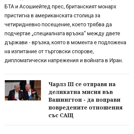
БТА и Асошиейтед прес, британският монарх
пристигна в американската столица за
четиридневно посещение, което трябва да
подчертае „специалната връзка“ между двете
държави - връзка, която в момента е подложена
на изпитание от търговски спорове,
дипломатически напрежения и войната в Иран.
Чарлз III се отправя на
деликатна мисия във
Вашингтон - да поправи
повредените отношения
със САЩ