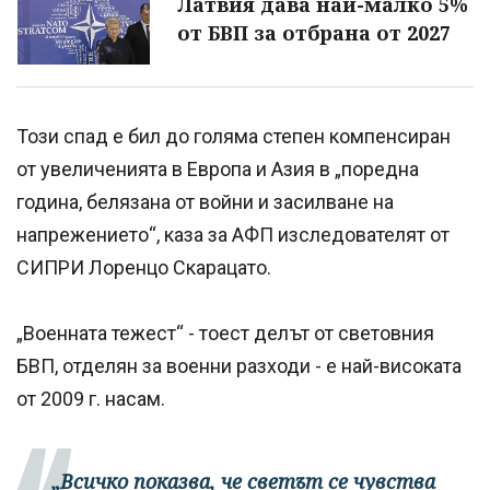
Латвия дава най-малко 5%
от БВП за отбрана от 2027
Този спад е бил до голяма степен компенсиран
от увеличенията в Европа и Азия в „поредна
година, белязана от войни и засилване на
напрежението“, каза за АФП изследователят от
СИПРИ Лоренцо Скарацато.
„Военната тежест“ - тоест делът от световния
БВП, отделян за военни разходи - е най-високата
от 2009 г. насам.
„Всичко показва, че светът се чувства