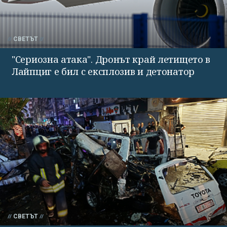
СВЕТЪТ
"Сериозна атака". Дронът край летището в
Лайпциг е бил с експлозив и детонатор
СВЕТЪТ