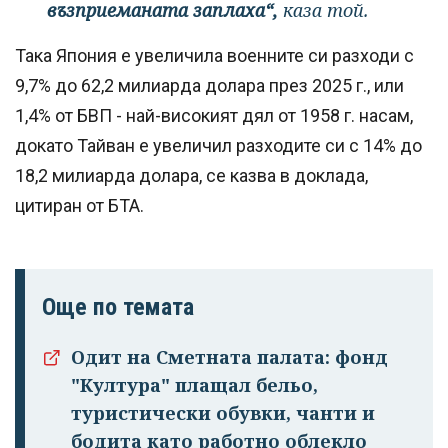
възприеманата заплаха“,
каза той.
Така Япония е увеличила военните си разходи с
9,7% до 62,2 милиарда долара през 2025 г., или
1,4% от БВП - най-високият дял от 1958 г. насам,
докато Тайван е увеличил разходите си с 14% до
18,2 милиарда долара, се казва в доклада,
цитиран от БТА.
Още по темата
Одит на Сметната палата: фонд
"Култура" плащал бельо,
туристически обувки, чанти и
бодита като работно облекло