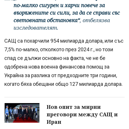
по-малко сигурен и харчи повече за
въоръжените си сили, за да се справи със
световната обстановка“
, отбелязва
изследователят.
САЩ са похарчили 954 милиарда долара, или със
7,5% по-малко, отколкото през 2024 г., но този
спад се дължи основно на факта, че не бе
одобрена нова военна финансова помощ за
Украйна за разлика от предходните три години,
когато бяха обещани общо 127 милиарда долара.
Нов опит за мирни
преговори между САЩ и
Иран