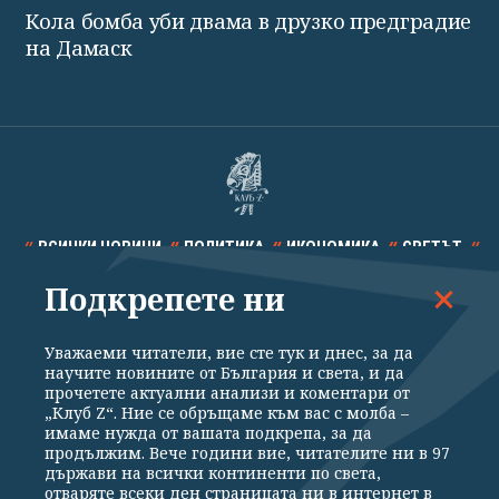
Кола бомба уби двама в друзко предградие
на Дамаск
ВСИЧКИ НОВИНИ
ПОЛИТИКА
ИКОНОМИКА
СВЕТЪТ
Подкрепете ни
СПОРТ
КУЛТУРА
ТЕХНОЛОГИИ
КАЛЕЙДОСКОП
МНЕНИЯ
Уважаеми читатели, вие сте тук и днес, за да
научите новините от България и света, и да
прочетете актуални анализи и коментари от
„Клуб Z“. Ние се обръщаме към вас с молба –
имаме нужда от вашата подкрепа, за да
продължим. Вече години вие, читателите ни в 97
Общи условия
Политика за поверителност
държави на всички континенти по света,
отваряте всеки ден страницата ни в интернет в
Реклама
Партньори
Контакти
За Клуб Z