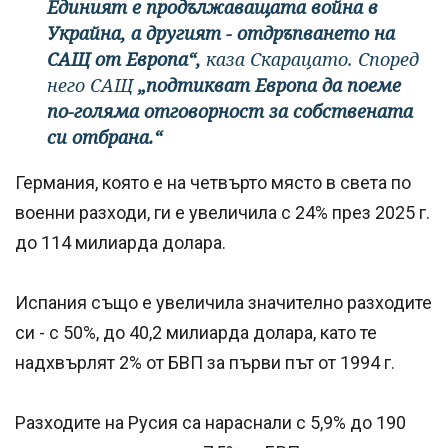
Единият е продължаващата война в
Украйна, а другият - отдръпването на
САЩ от Европа“,
каза Скарацато. Според
него САЩ
„подтикват Европа да поеме
по-голяма отговорност за собствената
си отбрана.“
Германия, която е на четвърто място в света по
военни разходи, ги е увеличила с 24% през 2025 г.
до 114 милиарда долара.
Испания също е увеличила значително разходите
си - с 50%, до 40,2 милиарда долара, като те
надхвърлят 2% от БВП за първи път от 1994 г.
Разходите на Русия са нараснали с 5,9% до 190