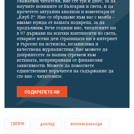
Уважаеми читатели, вие сте тук и днес, за да
научите новините от България и света, и да
прочетете актуални анализи и коментари от
„Клуб Z“. Ние се обръщаме към вас с молба –
имаме нужда от вашата подкрепа, за да
продължим. Вече години вие, читателите ни
в 97 държави на всички континенти по света,
отваряте всеки ден страницата ни в интернет
в търсене на истинска, независима и
качествена журналистика. Вие можете да
допринесете за нашия стремеж към
истината, неприкривана от финансови
зависимости. Можете да помогнете
единственият поръчител на съдържание да
сте вие – читателите.
ПОДКРЕПЕТЕ НИ
СИПРИ
доклад
военни разходи