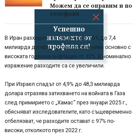
Можем да се оправим и по
телефона
Успешно
излязохте от
В Иран разходите са спаднали с 5,6% до 7,4
профила си!
милиарда долара, но това се обяснява основно с
високата годишна инфлация от 42%. В номинално
изражение разходите са се увеличили.
При Израел спадът от 4,9% до 48,3 милиарда
долара отразява затихването на войната в Газа
след примирието с „Хамас“ през януари 2025 г.,
обясняват изследователите, като същевременно
отбелязват, че разходите остават с 97% по-
високи, отколкото през 2022 г.