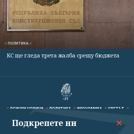
ПОЛИТИКА
КС ще гледа трета жалба срещу бюджета
ВСИЧКИ НОВИНИ
ПОЛИТИКА
ИКОНОМИКА
СВЕТЪТ
Подкрепете ни
СПОРТ
КУЛТУРА
ТЕХНОЛОГИИ
КАЛЕЙДОСКОП
МНЕНИЯ