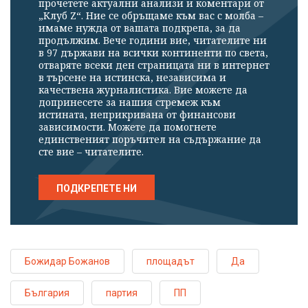
прочетете актуални анализи и коментари от
„Клуб Z“. Ние се обръщаме към вас с молба –
имаме нужда от вашата подкрепа, за да
продължим. Вече години вие, читателите ни
в 97 държави на всички континенти по света,
отваряте всеки ден страницата ни в интернет
в търсене на истинска, независима и
качествена журналистика. Вие можете да
допринесете за нашия стремеж към
истината, неприкривана от финансови
зависимости. Можете да помогнете
единственият поръчител на съдържание да
сте вие – читателите.
ПОДКРЕПЕТЕ НИ
Божидар Божанов
площадът
Да
България
партия
ПП