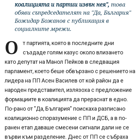
коалицията и партии извън нея",
това
обяви съпредседателят на "Да, България"
Божидар Божанов с публикация в
социалните мрежи.
О
т партията, която в последните дни
създаде голям казус около влизането
като депутат на Манол Пейков в следващия
парламент, което беше обвързано с решението на
лидера на ПП Асен Василев от кой район да е
народен представител, излязоха с предложение
формациите в коалицията да прераснат в едно.
По-рано от "Да, България" поискаха разписано
коалиционно споразумение с ПП и ДСБ, а в по-
ранен етап даваше смесени сигнали дали не се
върви към разделение. Днес от ПП се събраха