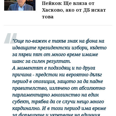
Пейков: Ще вляза от
Хасково, ако от ДБ искат
това
"Още по-важен е такъв знак на фона на
идващите президентски избори, където
за първи път от много време имаме
шанс за силен резултат.
А моментът е подходящ и по друга
причина - предстои ни вероятно дълъг
период в опозиция, защото за да падне
правителство, излъчено от абсолютно
парламентарно мнозинство на един
субект, трябва да се случи нещо много
кардинално. И в този период има време
за формиране и укрепване на единния