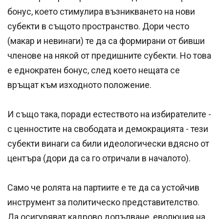
бонус, което стимулира възникването на нови
субекти в същото пространство. Дори често
(макар и невинаги) те да са формирани от бивши
членове на някой от предишните субекти. Но това
е еднократен бонус, след което нещата се
връщат към изходното положение.
И също така, поради естеството на избирателите -
с ценностите на свободата и демокрацията - тези
субекти винаги са били идеологически вдясно от
центъра (дори да са го отричали в началото).
Само че ролята на партиите е те да са устойчив
инструмент за политическо представителство.
Да осигуряват кадрово допълване, еволюция на