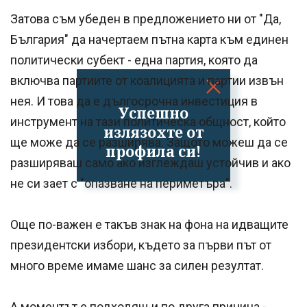
Затова съм убеден в предложението ни от "Да,
България" да начертаем пътна карта към единен
политически субект - една партия, която да
включва партиите от коалицията и партии извън
нея. И това да е дългосрочна инвестиция в
Успешно
инструмент на тази политическа общност, който
излязохте от
ще може да се разширява. Защото можеш да се
профила си!
разширяваш само ако изглеждаш устойчив и ако
не си зает с "опазване на периметъра".
Още по-важен е такъв знак на фона на идващите
президентски избори, където за първи път от
много време имаме шанс за силен резултат.
А моментът е подходящ и по друга причина -