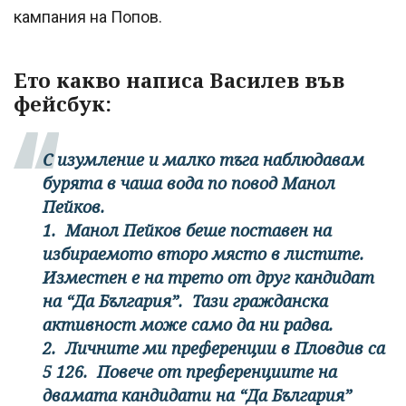
кампания на Попов.
Ето какво написа Василев във
фейсбук:
С изумление и малко тъга наблюдавам
бурята в чаша вода по повод Манол
Пейков.
1. Манол Пейков беше поставен на
избираемото второ място в листите.
Изместен е на трето от друг кандидат
на “Да България”. Тази гражданска
активност може само да ни радва.
2. Личните ми преференции в Пловдив са
5 126. Повече от преференциите на
двамата кандидати на “Да България”