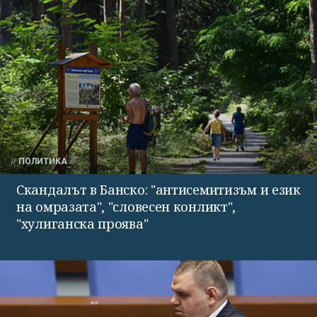
ПОЛИТИКА
Скандалът в Банско: "антисемитизъм и език
на омразата", "словесен конликт",
"хулиганска проява"