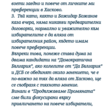
взети заедно и повече от личните ми
преференции в Хасково.
3. Тъй като, както и Божидар Божанов
каза вчера, няма никакви предварителни
договорки, нормално и уважително към
избирателите е да вляза от
избирателния район, където имам
повече преференции.
Въпреки това, понеже става дума за
двама кандидати на “Демократична
България”, ако колегите от “Да България”
и ДСБ се обединят около мнението, че е
по-важно за тях да вляза от Хасково, ще
се съобразя с тяхното мнение.
Винаги в “Продължаваме Промяната”
сме били фокусирани върху
привличането на повече избиратели,