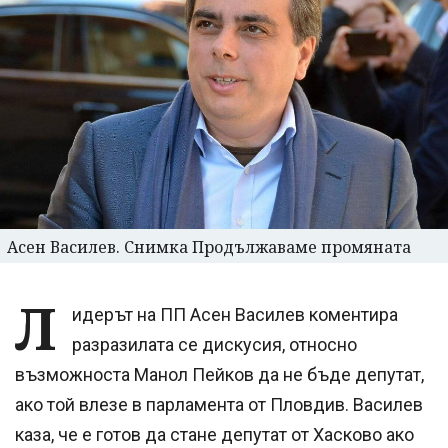
Асен Василев. Снимка Продължаваме промяната
Л
идерът на ПП Асен Василев коментира
разразилата се дискусия, относно
възможноста Манол Пейков да не бъде депутат,
ако той влезе в парламента от Пловдив. Василев
каза, че е готов да стане депутат от Хасково ако