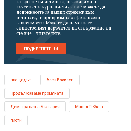
в търсене на истинска, независима и
качествена журналистика. Вие можете да
допринесете за нашия стремеж към
истината, неприкривана от финансови
зависимости. Можете да помогнете
единственият поръчител на съдържание да
сте вие – читателите.
ПОДКРЕПЕТЕ НИ
площадът
Асен Василев
Продължаваме промяната
Демократична България
Манол Пейков
листи