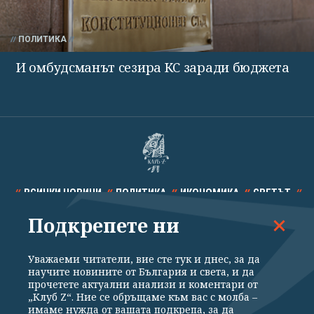
ПОЛИТИКА
И омбудсманът сезира КС заради бюджета
ВСИЧКИ НОВИНИ
ПОЛИТИКА
ИКОНОМИКА
СВЕТЪТ
Подкрепете ни
СПОРТ
КУЛТУРА
ТЕХНОЛОГИИ
КАЛЕЙДОСКОП
МНЕНИЯ
Уважаеми читатели, вие сте тук и днес, за да
научите новините от България и света, и да
прочетете актуални анализи и коментари от
„Клуб Z“. Ние се обръщаме към вас с молба –
имаме нужда от вашата подкрепа, за да