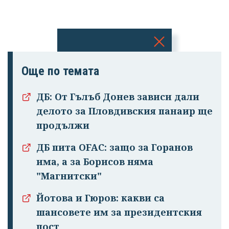
Успешно
Още по темата
излязохте от
профила си!
ДБ: От Гълъб Донев зависи дали
делото за Пловдивския панаир ще
продължи
ДБ пита OFAC: защо за Горанов
има, а за Борисов няма
"Магнитски"
Йотова и Гюров: какви са
шансовете им за президентския
пост