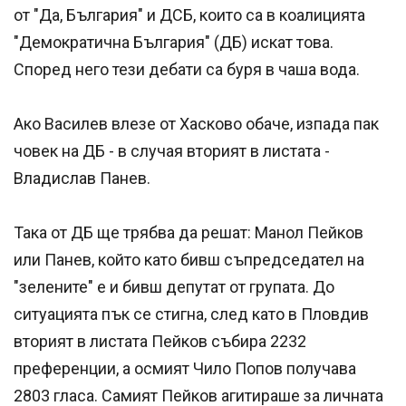
от "Да, България" и ДСБ, които са в коалицията
"Демократична България" (ДБ) искат това.
Според него тези дебати са буря в чаша вода.
Ако Василев влезе от Хасково обаче, изпада пак
човек на ДБ - в случая вторият в листата -
Владислав Панев.
Така от ДБ ще трябва да решат: Манол Пейков
или Панев, който като бивш съпредседател на
"зелените" е и бивш депутат от групата. До
ситуацията пък се стигна, след като в Пловдив
вторият в листата Пейков събира 2232
преференции, а осмият Чило Попов получава
2803 гласа. Самият Пейков агитираше за личната