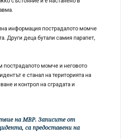
жко състояние и е настанено в
авма.
ална информация пострадалото момче
та. Други деца бутали самия парапет,
м пострадалото момче и неговото
идентът е станал на територията на
ане и контрол на сградата и
твие на МВР. Записите от
цидента, са предоставени на