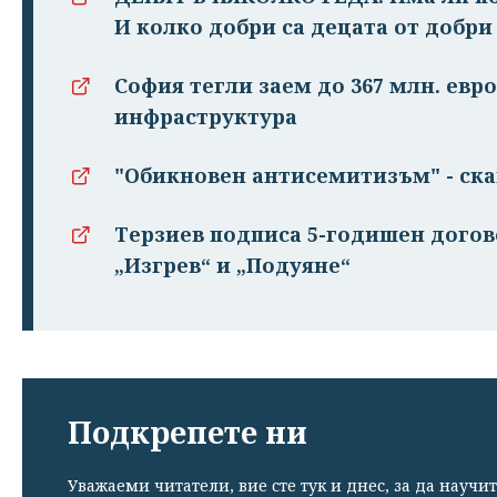
И колко добри са децата от добри
София тегли заем до 367 млн. евро
инфраструктура
"Обикновен антисемитизъм" - ска
Терзиев подписа 5-годишен догово
„Изгрев“ и „Подуяне“
Подкрепете ни
Уважаеми читатели, вие сте тук и днес, за да научит