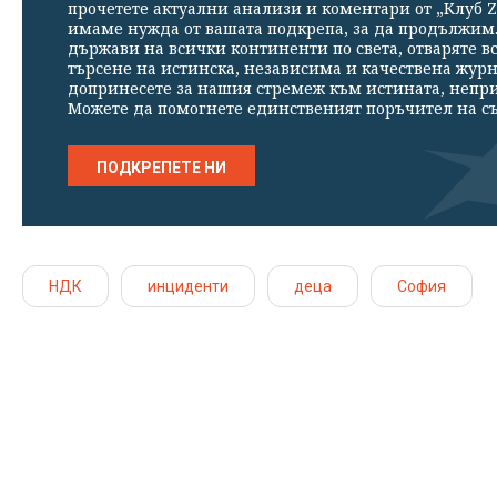
прочетете актуални анализи и коментари от „Клуб Z
имаме нужда от вашата подкрепа, за да продължим. 
държави на всички континенти по света, отваряте в
търсене на истинска, независима и качествена жур
допринесете за нашия стремеж към истината, непр
Можете да помогнете единственият поръчител на съ
ПОДКРЕПЕТЕ НИ
НДК
инциденти
деца
София