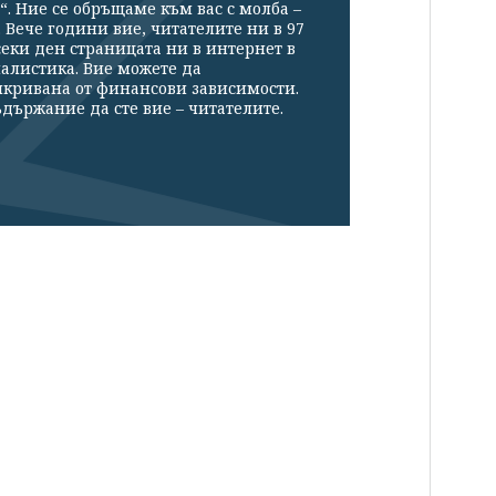
“. Ние се обръщаме към вас с молба –
Вече години вие, читателите ни в 97
секи ден страницата ни в интернет в
налистика. Вие можете да
икривана от финансови зависимости.
държание да сте вие – читателите.