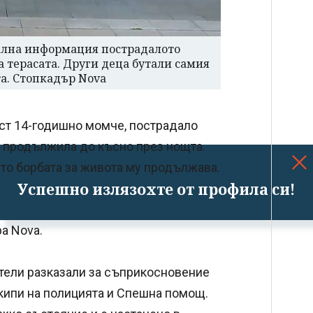
ална информация пострадалото
а терасата. Други деца бутали самия
а. Стопкадър Nova
ст 14-годишно момче, пострадало
e продължила до късно през нощта.
то борбата за живота му продължава.
Успешно излязохте от профила си!
а Nova.
тели разказали за съприкосновение
кипи на полицията и Спешна помощ.