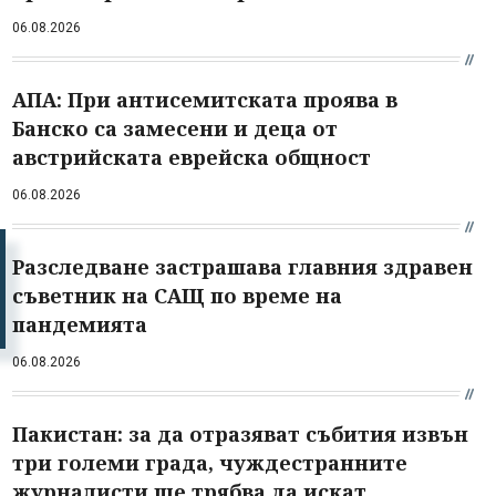
06.08.2026
АПА: При антисемитската проява в
Банско са замесени и деца от
австрийската еврейска общност
06.08.2026
Разследване застрашава главния здравен
съветник на САЩ по време на
пандемията
06.08.2026
Пакистан: за да отразяват събития извън
три големи града, чуждестранните
журналисти ще трябва да искат