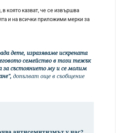
в която казват, че се извършва
та и на всички приложими мерки за
рада дете, изразяваме искрената
 неговото семейство в този тежък
 за състоянието му и се молим
не",
допълват още в съобщение
очва антисемитизмът у нас?