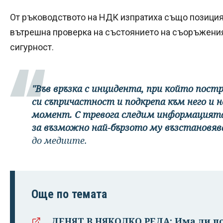
От ръководството на НДК изпратиха също позиция, 
вътрешна проверка на състоянието на съоръжения
сигурност.
"Във връзка с инцидента, при който пост
си съпричастност и подкрепа към него и
момент. С тревога следим информацията
за възможно най-бързото му възстановява
до медиите.
Още по темата
ДЕНЯТ В НЯКОЛКО РЕДА: Има ли п