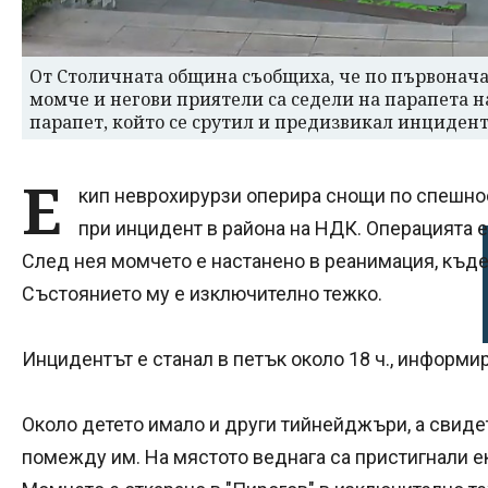
От Столичната община съобщиха, че по първонач
момче и негови приятели са седели на парапета н
парапет, който се срутил и предизвикал инцидент
Е
кип неврохирурзи оперира снощи по спешно
при инцидент в района на НДК. Операцията 
След нея момчето е настанено в реанимация, къде
Състоянието му е изключително тежко.
Инцидентът е станал в петък около 18 ч., информир
Около детето имало и други тийнейджъри, а свиде
помежду им. На мястото веднага са пристигнали е