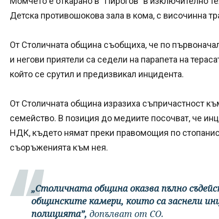
Момчето е откарано в "Пирогов" в изключително те
Детска противошокова зала в кома, с височинна тр
От Столичната община съобщиха, че по първонач
и негови приятели са седели на парапета на тераса
който се срутил и предизвикал инцидента.
От Столичната община изразиха съпричастност къ
семейство. В позиция до медиите посочват, че инц
НДК, където нямат преки правомощия по стопанисв
съоръженията към нея.
„Столичната община оказва пълно съдейс
общинските камери, които са заснели ин
полицията”,
допълват от СО.