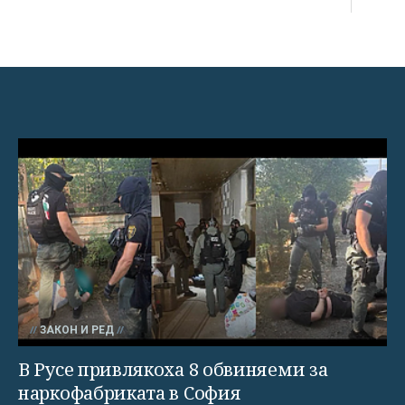
ЗАКОН И РЕД
В Русе привлякоха 8 обвиняеми за
наркофабриката в София