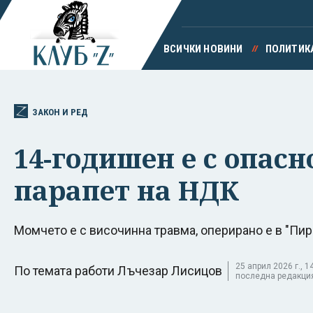
ВСИЧКИ НОВИНИ
ПОЛИТИК
ЗАКОН И РЕД
14-годишен е с опасн
парапет на НДК
Момчето е с височинна травма, оперирано е в "Пир
25 април 2026 г., 14
По темата работи Лъчезар Лисицов
последна редакция 