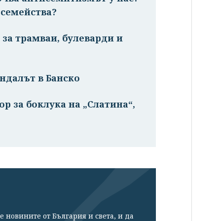
 семейства?
 за трамваи, булеварди и
ндалът в Банско
р за боклука на „Слатина“,
е новините от България и света, и да