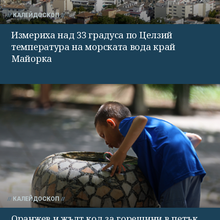
КАЛЕЙДОСКОП
Измериха над 33 градуса по Целзий
температура на морската вода край
Майорка
КАЛЕЙДОСКОП
Оранжев и жълт код за горещини в петък