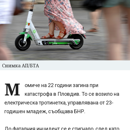
Снимка АП/БТА
М
омиче на 22 години загина при
катастрофа в Пловдив. То се возило на
електрическа тротинетка, управлявана от 23-
годишен младеж, съобщава БНР.
До фаталния инцидент се е стигнало, след като