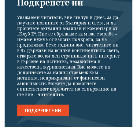
Подкрепете ни
Уважаеми читатели, вие сте тук и днес, за да
научите новините от България и света, и да
прочетете актуални анализи и коментари от
„Клуб Z“. Ние се обръщаме към вас с молба –
имаме нужда от вашата подкрепа, за да
Успешно
продължим. Вече години вие, читателите ни
излязохте от
в 97 държави на всички континенти по света,
отваряте всеки ден страницата ни в интернет
профила си!
в търсене на истинска, независима и
качествена журналистика. Вие можете да
допринесете за нашия стремеж към
истината, неприкривана от финансови
зависимости. Можете да помогнете
единственият поръчител на съдържание да
сте вие – читателите.
ПОДКРЕПЕТЕ НИ