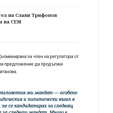
тел на Слави Трифонов
н на СЕМ
номинирана за член на регулатора от
ила предложение да продължи
атанова.
 възложения ми мандат — особено
идическия и политически възел в
, не се кандидатирах за следващ
а за следващ мандат. Много е