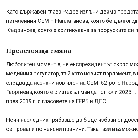
Като държавен глава Радев излъчи двама предста
петчленния СЕМ – Наплатанова, която бе дългогод
Къдринова, която е критикувана за проруските си 
Предстояща смяна
Любопитен момент е, че експрезидентът скоро мо
медийния регулатор, тъй като новият парламент, в
следва да назначи нов член на СЕМ. 52-рото Наро
Георгиева, която е с изтекъл мандат от юли 2025 г
през 2019 г. с гласовете на ГЕРБ и ДПС.
Неин наследник трябваше да бъде избран от досег
се провали по неясни причини. Така тази възможн