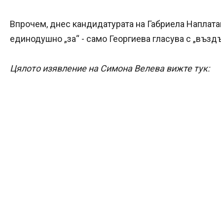
Впрочем, днес кандидатурата на Габриела Наплата
единодушно „за“ - само Георгиева гласува с „възд
Цялото изявление на Симона Велева вижте тук: