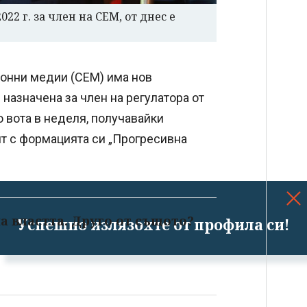
22 г. за член на СЕМ, от днес е
ронни медии (СЕМ) има нов
 назначена за член на регулатора от
 вота в неделя, получавайки
т с формацията си „Прогресивна
а властта. Друго от същото?
Успешно излязохте от профила си!