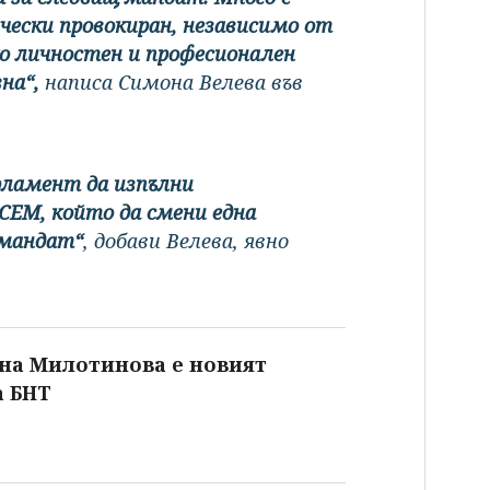
ически провокиран, независимо от
ко личностен и професионален
вна“,
написа Симона Велева във
рламент да изпълни
 СЕМ, който да смени една
 мандат“
, добави Велева, явно
на Милотинова е новият
а БНТ