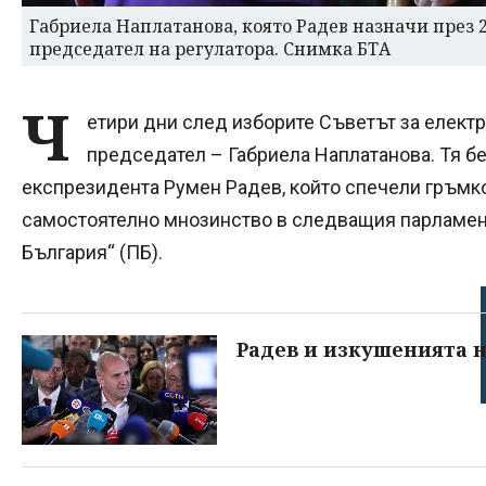
Габриела Наплатанова, която Радев назначи през 20
председател на регулатора. Снимка БТА
Ч
етири дни след изборите Съветът за елект
председател – Габриела Наплатанова. Тя бе
експрезидента Румен Радев, който спечели гръмко
самостоятелно мнозинство в следващия парламен
България“ (ПБ).
Радев и изкушенията н