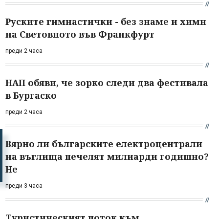
Руските гимнастички - без знаме и химн
на Световното във Франкфурт
преди 2 часа
НАП обяви, че зорко следи два фестивала
в Бургаско
преди 2 часа
Вярно ли българските електроцентрали
на въглища печелят милиарди годишно?
Не
преди 3 часа
Туристическият поток към