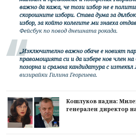
важно да кажа, че този избор не е полит
скорошните избори. Става дума за дълбо
избор, за който колегите ми знаеха отда
Фейсбук по повод днешната рокада.
„Изключително важно обаче е новият па
правомощията си и да избере нов член на
позорна и срамна кандидатура с изтекъл
визирайки Галина Георгиева.
Кошлуков падна: Миле
генерален директор н