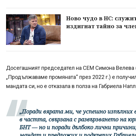
Ново чудо в НС: служи
издигнат тайно за чле
Досегашният председател на СЕМ Симона Велева (
„Продължаваме промяната“ през 2022 г.) е получ
мандата си, но е отказала в полза на Габриела Напл
„Поради вярата ми, че успешно изпълних
в частта, свързана с развързването на юр
БНТ — но и поради дълбоко лични причини
мандат и предложих и подкрепих Габриел