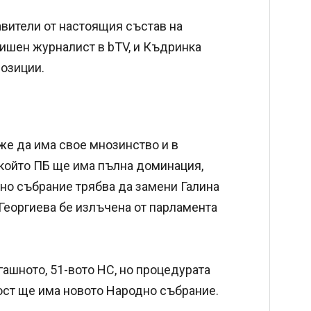
вители от настоящия състав на
ишен журналист в bTV, и Къдринка
позиции.
же да има свое мнозинство и в
 който ПБ ще има пълна доминация,
дно събрание трябва да замени Галина
. Георгиева бе излъчена от парламента
ашното, 51-вото НС, но процедурата
ост ще има новото Народно събрание.