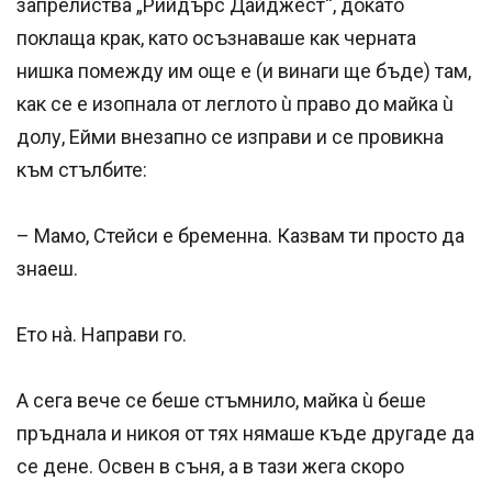
запрелиства „Рийдърс Дайджест“, докато
поклаща крак, като осъзнаваше как черната
нишка помежду им още е (и винаги ще бъде) там,
как се е изопнала от леглото ù право до майка ù
долу, Ейми внезапно се изправи и се провикна
към стълбите:
– Мамо, Стейси е бременна. Казвам ти просто да
знаеш.
Ето нà. Направи го.
А сега вече се беше стъмнило, майка ù беше
пръднала и никоя от тях нямаше къде другаде да
се дене. Освен в съня, а в тази жега скоро