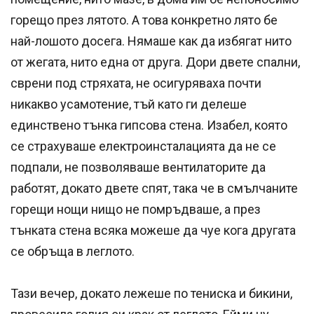
горещо през лятото. А това конкретно лято бе
най-лошото досега. Нямаше как да избягат нито
от жегата, нито една от друга. Дори двете спални,
сврени под стряхата, не осигуряваха почти
никакво усамотение, тъй като ги делеше
единствено тънка гипсова стена. Изабел, която
се страхуваше електроинсталацията да не се
подпали, не позволяваше вентилаторите да
работят, докато двете спят, така че в смълчаните
горещи нощи нищо не помръдваше, а през
тънката стена всяка можеше да чуе кога другата
се обръща в леглото.
Тази вечер, докато лежеше по тениска и бикини,