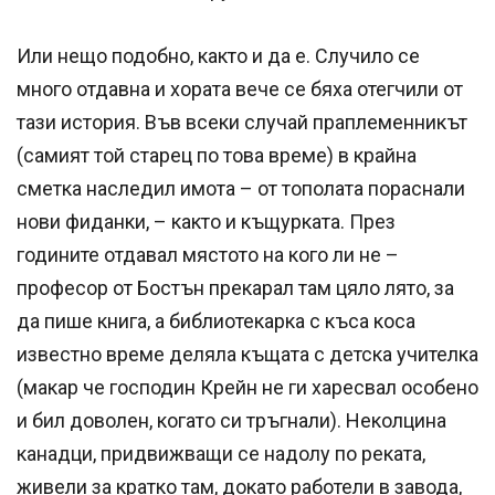
Или нещо подобно, както и да е. Случило се
много отдавна и хората вече се бяха отегчили от
тази история. Във всеки случай праплеменникът
(самият той старец по това време) в крайна
сметка наследил имота – от тополата пораснали
нови фиданки, – както и къщурката. През
годините отдавал мястото на кого ли не –
професор от Бостън прекарал там цяло лято, за
да пише книга, а библиотекарка с къса коса
известно време деляла къщата с детска учителка
(макар че господин Крейн не ги харесвал особено
и бил доволен, когато си тръгнали). Неколцина
канадци, придвижващи се надолу по реката,
живели за кратко там, докато работели в завода,