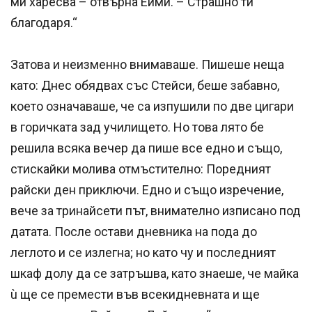
ми харесва – отвърна Ейми. – Страшно ти
благодаря.“
Затова и неизменно внимаваше. Пишеше неща
като: Днес обядвах със Стейси, беше забавно,
което означаваше, че са изпушили по две цигари
в горичката зад училището. Но това лято бе
решила всяка вечер да пише все едно и също,
стискайки молива отмъстително: Поредният
райски ден приключи. Едно и също изречение,
вече за тринайсети път, внимателно изписано под
датата. После остави дневника на пода до
леглото и се излегна; но като чу и последният
шкаф долу да се затръшва, като знаеше, че майка
ù ще се премести във всекидневната и ще