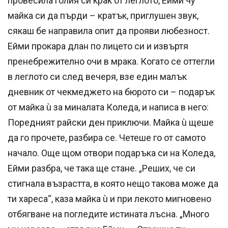
провесила голия си крак от леглото, Ейми чу
майка си да пърди – кратък, приглушен звук,
сякаш бе направила опит да прояви любезност.
Ейми прокара длан по лицето си и извъртя
пренебрежително очи в мрака. Когато се оттегли
в леглото си след вечеря, взе един малък
дневник от чекмеджето на бюрото си – подарък
от майка ù за миналата Коледа, и написа в него:
Поредният райски ден приключи. Майка ù щеше
да го прочете, разбира се. Четеше го от самото
начало. Още щом отвори подаръка си на Коледа,
Ейми разбра, че така ще стане. „Реших, че си
стигнала възрастта, в която нещо такова може да
ти хареса“, каза майка ù и при лекото мигновено
отбягване на погледите истината лъсна. „Много