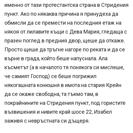
именно от тази протестантска страна в Стридения
пункт. Ако по някаква причина я принудеха да
обмисли да се премести на последния етаж на
някоя от лилавите къщи с Дева Мария, гледаща с
празен поглед в предния двор, щеше да откаже.
Просто щеше да тръгне нагоре по реката и да се
върне в града, който беше напуснала. Ала
късметът (а в началото тя понякога си мислеше,
че самият Господ) се беше погрижил
някогашната конюшня в имота на стария Крейн
да се окаже свободна, та тъкмо там, в
покрайнините на Стридения пункт, под гористите
възвишения и нивите край шосе 22, Изабел
заживя с невръстната си дъщеря.