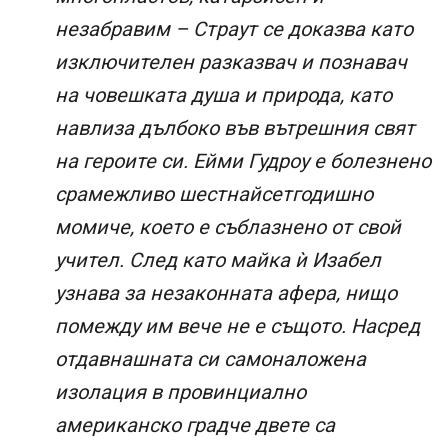
незабравим – Страут се доказва като
изключителен разказвач и познавач
на човешката душа и природа, като
навлиза дълбоко във вътрешния свят
на героите си. Ейми Гудроу е болезнено
срамежливо шестнайсетгодишно
момиче, което е съблазнено от свой
учител. След като майка ѝ Изабел
узнава за незаконната афера, нищо
помежду им вече не е същото. Насред
отдавнашната си самоналожена
изолация в провинциално
американско градче двете са