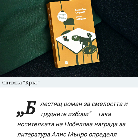
Снимка "Кръг"
„Б
лестящ роман за смелостта и
трудните избори“ – така
носителката на Нобелова награда за
литература Алис Мънро определя