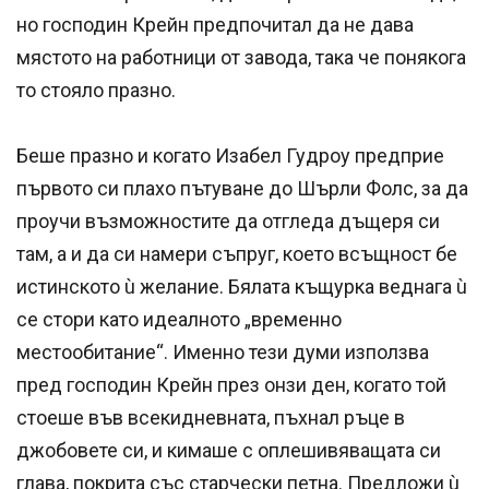
но господин Крейн предпочитал да не дава
мястото на работници от завода, така че понякога
то стояло празно.
Беше празно и когато Изабел Гудроу предприе
първото си плахо пътуване до Шърли Фолс, за да
проучи възможностите да отгледа дъщеря си
там, а и да си намери съпруг, което всъщност бе
истинското ù желание. Бялата къщурка веднага ù
се стори като идеалното „временно
местообитание“. Именно тези думи използва
пред господин Крейн през онзи ден, когато той
стоеше във всекидневната, пъхнал ръце в
джобовете си, и кимаше с оплешивяващата си
глава, покрита със старчески петна. Предложи ù