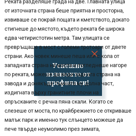
Реката разделяше града на две. Главната улица
от източната страна беше приятна и просторна,
извиваше се покрай пощата и кметството, докато
стигнеше до мястото, където реката бе широка
едва четиристотин метра. Там улицата се
превръщаше в мост с големи тротоари от двете
страни. Ако човек минеше пеша или с кола от
Успешно
западната страна на моста и погледнеше нагоре
излязохте от
по реката, можеше да види задната страна на
профила си!
завода и донякъде тъмната му долна част,
издигната върху гранитните плочи на
опръсканите с речна пяна скали. Когато се
слезеше от моста, по крайбрежието се откриваше
малък парк и именно тук слънцето можеше да
пече твърде неумолимо през зимата,