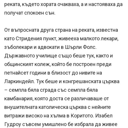
реката, където хората очакваха, а и настояваха да
получат спокоен сън.
От въпросната друга страна на реката, известна
като Стридения пункт, живееха малкото лекари,
зъболекари и адвокати в Шърли Фолс.
Държавното училище също беше тук, както и
общинският колеж, който бе построен преди
петнайсет години в близост до нивите на
Ларкиндейл. Тук беше и конгрешанската църква
– семпла бяла сграда със семпла бяла
камбанария, която доста се различаваше от
внушителната католическа църква с нейните
витражи високо на хълма в Коритото. Изабел
Гудроу съвсем умишлено бе избрала да живее