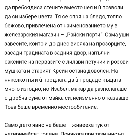
да пребоядиса стените вместо нея и ù позволи
да си избере цвета. Тя се спря на бледо, топло
бежово, привлечена от наименованието му в
железарския магазин – „Райски порти“. Сама уши
завесите, които и до днес висяха на прозорците,
засади градината в задния двор, напълни
саксиите на первазите с лилави петунии и розови
мушката и старият Крейн остана доволен. На
няколко пъти ù предлага да ù продаде къщата
много изгодно, но Изабел, макар да разполагаше
с дребна сума от майка си, неизменно отказваше.
Това беше временно местообитание.
Само дето явно не беше – живееха тук от
четиринайсет години. Понякога при тази мисъл