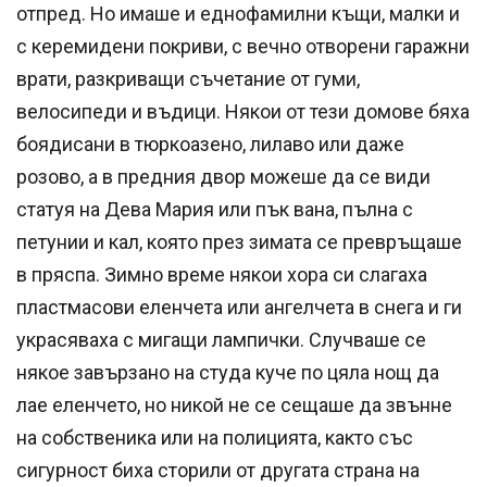
отпред. Но имаше и еднофамилни къщи, малки и
с керемидени покриви, с вечно отворени гаражни
врати, разкриващи съчетание от гуми,
велосипеди и въдици. Някои от тези домове бяха
боядисани в тюркоазено, лилаво или даже
розово, а в предния двор можеше да се види
статуя на Дева Мария или пък вана, пълна с
петунии и кал, която през зимата се превръщаше
в пряспа. Зимно време някои хора си слагаха
пластмасови еленчета или ангелчета в снега и ги
украсяваха с мигащи лампички. Случваше се
някое завързано на студа куче по цяла нощ да
лае еленчето, но никой не се сещаше да звънне
на собственика или на полицията, както със
сигурност биха сторили от другата страна на