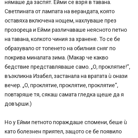
нямаше да заспят. Ейми се взря в тавана.
Светлината от лампата на верандата, която
оставяха включена нощем, нахлуваше през
прозореца и Ейми различаваше неясното петно
на тавана, колкото чиния за хранене. То се бе
образувало от топенето на обилния сняг по
покрива миналата зима. (Макар че какво
бедствие представляваше само. „О, проклятие!“,
възкликна Изабел, застанала на вратата ù онази
вечер. „О, проклятие, проклятие, проклятие“,
повтаряше тя, сякаш самата гледка щеше да я
довърши.)
Но у Ейми петното пораждаше спомени, беше ù
като болезнен приятел, защото се бе появило