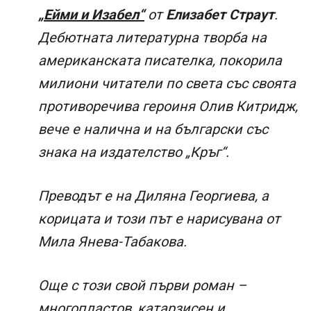
„Ейми и Изабел“
от
Елизабет Страут
.
Дебютната литературна творба на
американската писателка, покорила
милиони читатели по света със своята
противоречива героиня Олив Китридж,
вече е налична и на български със
знака на издателство „Кръг“.
Преводът е на Диляна Георгиева, а
корицата и този път е нарисувана от
Мила Янева-Табакова.
Още с този свой първи роман –
многопластов, катарзисен и