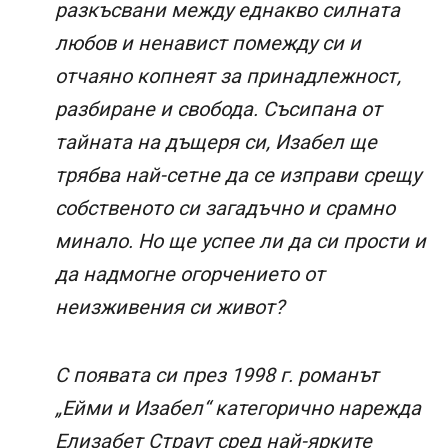
разкъсвани между еднакво силната
любов и ненавист помежду си и
отчаяно копнеят за принадлежност,
разбиране и свобода. Съсипана от
тайната на дъщеря си, Изабел ще
трябва най-сетне да се изправи срещу
собственото си загадъчно и срамно
минало. Но ще успее ли да си прости и
да надмогне огорчението от
неизживения си живот?
С появата си през 1998 г. романът
„Ейми и Изабел“ категорично нарежда
Елизабет Страут сред най-ярките