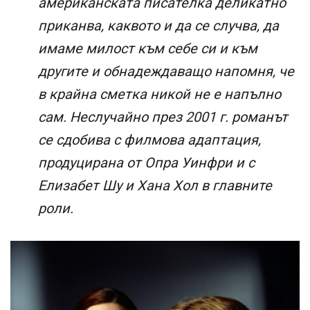
американската писателка деликатно
приканва, каквото и да се случва, да
имаме милост към себе си и към
другите и обнадеждаващо напомня, че
в крайна сметка никой не е напълно
сам. Неслучайно през 2001 г. романът
се сдобива с филмова адаптация,
продуцирана от Опра Уинфри и с
Елизабет Шу и Хана Хол в главните
роли.