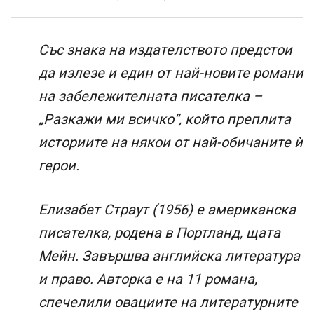
Със знака на издателството предстои
да излезе и един от най-новите романи
на забележителната писателка –
„Разкажи ми всичко“, който преплита
историите на някои от най-обичаните ѝ
герои.
Елизабет Страут (1956) е американска
писателка, родена в Портланд, щата
Мейн. Завършва английска литература
и право. Авторка е на 11 романа,
спечелили овациите на литературните