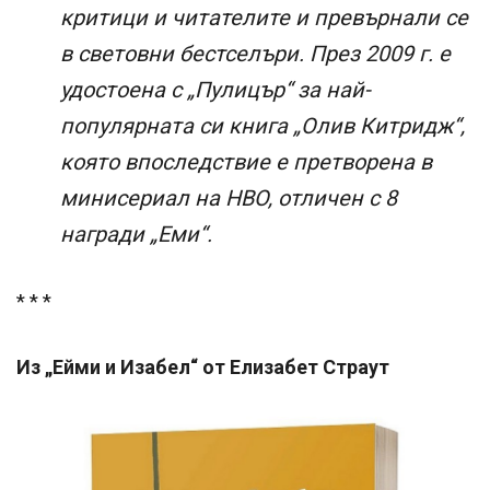
критици и читателите и превърнали се
в световни бестселъри. През 2009 г. е
удостоена с „Пулицър“ за най-
популярната си книга „Олив Китридж“,
която впоследствие е претворена в
минисериал на HBO, отличен с 8
награди „Еми“.
* * *
Из „Ейми и Изабел“ от Елизабет Страут