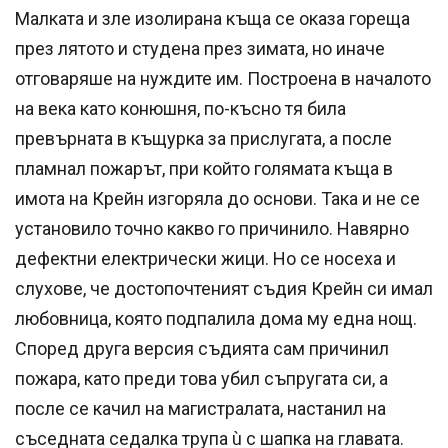
Малката и зле изолирана къща се оказа гореща
през лятото и студена през зимата, но иначе
отговаряше на нуждите им. Построена в началото
на века като конюшня, по-късно тя била
превърната в къщурка за прислугата, а после
пламнал пожарът, при който голямата къща в
имота на Крейн изгоряла до основи. Така и не се
установило точно какво го причинило. Навярно
дефектни електрически жици. Но се носеха и
слухове, че достопочтеният съдия Крейн си имал
любовница, която подпалила дома му една нощ.
Според друга версия съдията сам причинил
пожара, като преди това убил съпругата си, а
после се качил на магистралата, настанил на
съседната седалка трупа ù с шапка на главата.