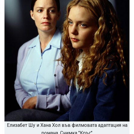
Елизабет Шу и Хана Хол във филмовата адаптация на
романа. Снимка "Кръг"