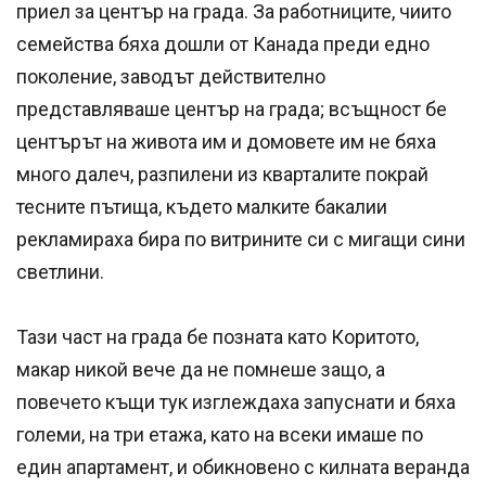
приел за център на града. За работниците, чиито
семейства бяха дошли от Канада преди едно
поколение, заводът действително
представляваше център на града; всъщност бе
центърът на живота им и домовете им не бяха
много далеч, разпилени из кварталите покрай
тесните пътища, където малките бакалии
рекламираха бира по витрините си с мигащи сини
светлини.
Тази част на града бе позната като Коритото,
макар никой вече да не помнеше защо, а
повечето къщи тук изглеждаха запуснати и бяха
големи, на три етажа, като на всеки имаше по
един апартамент, и обикновено с килната веранда