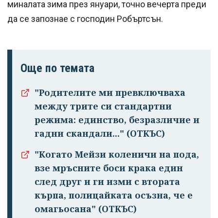
миналата зима през януари, точно вечерта преди
да се запознае с господин Робъртсън.
Още по темата
"Родителите ми превключваха
между трите си стандартни
режима: единство, безразличие и
гадни скандали..." (ОТКЪС)
"Когато Мейзи коленичи на пода,
взе мръсните боси крака един
след друг и ги изми с втората
кърпа, полицайката осъзна, че е
омагьосана" (ОТКЪС)