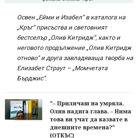
Освен „Ейми и Изабел“ в каталога на
„Кръг“ присъства и световният
бестселър „Олив Китридж“, както и
неговото продължение „Олив Китридж
отново“ и друга завладяваща творба на
Елизабет Страут – „Момчетата
Бърджис“.
"– Приличаш на умряла.
Олив надига глава. – Нима
това ви учат да казвате в
днешните времена?"
(ОТКЪС)