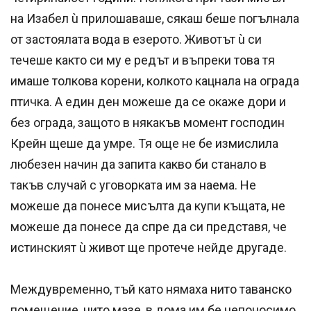
на Изабел ù прилошаваше, сякаш беше погълнала
от застоялата вода в езерото. Животът ù си
течеше както си му е редът и въпреки това тя
имаше толкова корени, колкото кацнала на ограда
птичка. А един ден можеше да се окаже дори и
без ограда, защото в някакъв момент господин
Крейн щеше да умре. Тя още не бе измислила
любезен начин да запита какво би станало в
такъв случай с уговорката им за наема. Не
можеше да понесе мисълта да купи къщата, не
можеше да понесе да спре да си представя, че
истинският ù живот ще протече нейде другаде.
Междувременно, тъй като нямаха нито таванско
помещение, нито мазе, в дома им бе непоносимо