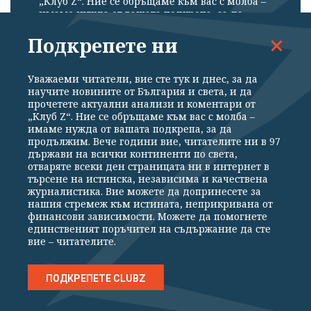
„Клуб Z“. Ние се обръщаме към вас с молба –
имаме нужда от вашата подкрепа, за да
продължим. Вече години вие, читателите ни
в 97 държави на всички континенти по света,
Подкрепете ни
отваряте всеки ден страницата ни в интернет
в търсене на истинска, независима и
качествена журналистика. Вие можете да
Уважаеми читатели, вие сте тук и днес, за да
допринесете за нашия стремеж към
научите новините от България и света, и да
истината, неприкривана от финансови
прочетете актуални анализи и коментари от
зависимости. Можете да помогнете
„Клуб Z“. Ние се обръщаме към вас с молба –
единственият поръчител на съдържание да
имаме нужда от вашата подкрепа, за да
сте вие – читателите.
продължим. Вече години вие, читателите ни в 97
държави на всички континенти по света,
отваряте всеки ден страницата ни в интернет в
ПОДКРЕПЕТЕ НИ
търсене на истинска, независима и качествена
журналистика. Вие можете да допринесете за
нашия стремеж към истината, неприкривана от
финансови зависимости. Можете да помогнете
единственият поръчител на съдържание да сте
вие – читателите.
Елизабет Страут
„Ейми и Изабел“
ПОДКРЕПЕТЕ CLUBZ
майка и дъщеря
семейни отношения