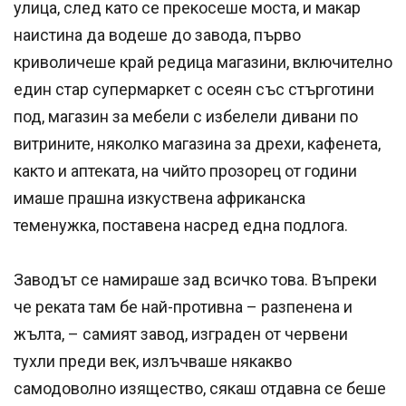
улица, след като се прекосеше моста, и макар
наистина да водеше до завода, първо
криволичеше край редица магазини, включително
един стар супермаркет с осеян със стърготини
под, магазин за мебели с избелели дивани по
витрините, няколко магазина за дрехи, кафенета,
както и аптеката, на чийто прозорец от години
имаше прашна изкуствена африканска
теменужка, поставена насред една подлога.
Заводът се намираше зад всичко това. Въпреки
че реката там бе най-противна – разпенена и
жълта, – самият завод, изграден от червени
тухли преди век, излъчваше някакво
самодоволно изящество, сякаш отдавна се беше