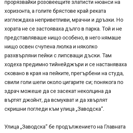
прорязвайки розовеещите златисти нюанси на
хоризонта, а голите брястове край реката
изглеждаха неприветливи, мрачни и дръзки. Но
хората не се застояваха дълго в парка. Той и не
представляваше нищо особено, в него нямаше
нищо освен счупена люлка и няколко
разхвърляни пейки с липсващи дъски. Там
ходеха предимно тийнейджъри и се настаняваха
сковано в края на пейките, прегърбени на студа,
свили голи шепи около цигарите си; понякога по
здрач можеше да се засекат неколцина да
въртят джойнт, да всмукват и да хвърлят
скришни погледи към улица „Заводска“.
Улица „Заводска“ бе продължението на Главната