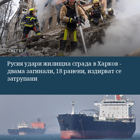
СВЕТЪТ
Русия удари жилищна сграда в Харков -
двама загинали, 18 ранени, издирват се
затрупани