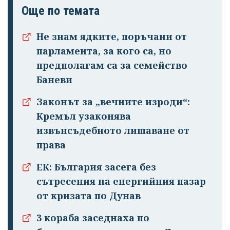
Още по темата
Не знам ядките, поръчани от
парламента, за кого са, но
предполагам са за семейство
Баневи
Законът за „вечните изроди“:
Кремъл узаконява
извънсъдебното лишаване от
права
ЕК: България засега без
сътресения на енергийния пазар
от кризата по Дунав
3 кораба заседнаха по