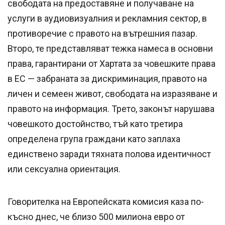
свободата на предоставяне и получаване на
услуги в аудиовизуалния и рекламния сектор, в
противоречие с правото на вътрешния пазар.
Второ, те представляват тежка намеса в основни
права, гарантирани от Хартата за човешките права
в ЕС — забраната за дискриминация, правото на
личен и семеен живот, свободата на изразяване и
правото на информация. Трето, законът нарушава
човешкото достойнство, тъй като третира
определена група граждани като заплаха
единствено заради тяхната полова идентичност
или сексуална ориентация.
Говорителка на Европейската комисия каза по-
късно днес, че близо 500 милиона евро от