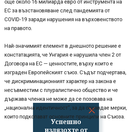
още около 16 милиарда евро от инструмента на
ЕС за възстановяване след пандемията от
COVID-19 заради нарушения на върховенството
на правото.
Най-значимият елемент в днешното решение е
констатацията, че Унгария е нарушила член 2 от
Договора на ЕС — ценностите, върху които е
изграден Европейският съюз. Съдът подчертава,
че дискриминационният характер на закона е
несъвместим с плуралистично общество и че
държава членка не може да се позовава на
„национална идентичност“, за да оправдае мерки,
които подкопават основните принципи на Съюза.
Успешно
излязохте от