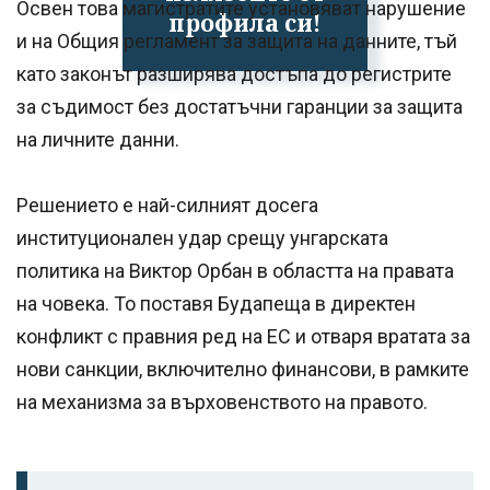
Освен това магистратите установяват нарушение
профила си!
и на Общия регламент за защита на данните, тъй
като законът разширява достъпа до регистрите
за съдимост без достатъчни гаранции за защита
на личните данни.
Решението е най-силният досега
институционален удар срещу унгарската
политика на Виктор Орбан в областта на правата
на човека. То поставя Будапеща в директен
конфликт с правния ред на ЕС и отваря вратата за
нови санкции, включително финансови, в рамките
на механизма за върховенството на правото.