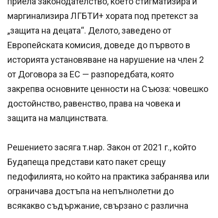
приела законодателство, което стигматизира и
маргинализира ЛГБТИ+ хората под претекст за
„защита на децата“. Делото, заведено от
Европейската комисия, доведе до първото в
историята установяване на нарушение на член 2
от Договора за ЕС — разпоредбата, която
закрепва основните ценности на Съюза: човешко
достойнство, равенство, права на човека и
защита на малцинствата.
Решението засяга т.нар. Закон от 2021 г., който
Будапеща представи като пакет срещу
педофилията, но който на практика забранява или
ограничава достъпа на непълнолетни до
всякакво съдържание, свързано с различна