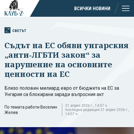
ВСИЧКИ НОВИНИ
СВЕТЪТ
Съдът на ЕС обяви унгарския
„анти‑ЛГБТИ закон“ за
нарушение на основните
ценности на ЕС
Близо половин милиард евро от бюджета на ЕС за
Унгария са блокирани заради въпросния акт
21 април 2026 г., 14:57 ч.
По темата работи Веселин
последна редакция 21 април 2026 г.,
Желев
14:57 ч.