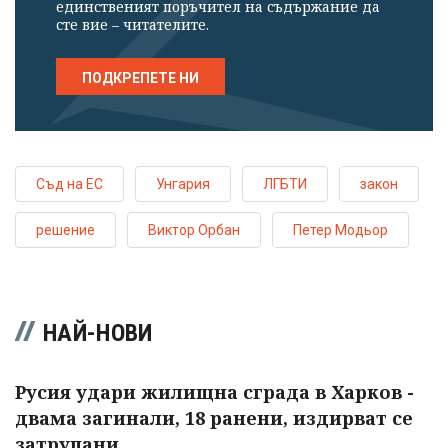
единственият поръчител на съдържание да
сте вие – читателите.
ПОДКРЕПЕТЕ НИ
Съд на ЕС
Унгария
ЛГБТИ
закон
решение
Виктор Орбан
Петер Модьор
НАЙ-НОВИ
Русия удари жилищна сграда в Харков -
двама загинали, 18 ранени, издирват се
затрупани