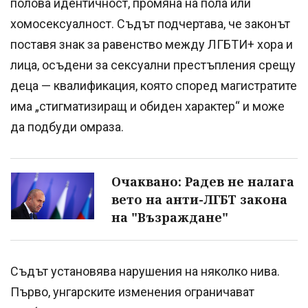
полова идентичност, промяна на пола или
хомосексуалност. Съдът подчертава, че законът
поставя знак за равенство между ЛГБТИ+ хора и
лица, осъдени за сексуални престъпления срещу
деца — квалификация, която според магистратите
има „стигматизиращ и обиден характер“ и може
да подбуди омраза.
Очаквано: Радев не налага
вето на анти-ЛГБТ закона
на "Възраждане"
Съдът установява нарушения на няколко нива.
Първо, унгарските изменения ограничават