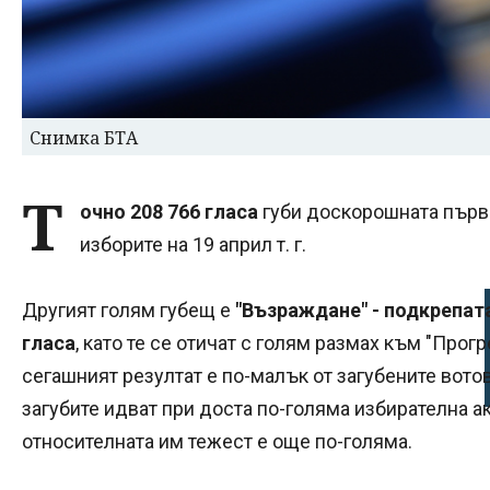
Снимка БТА
Т
очно 208 766 гласа
губи доскорошната първ
изборите на 19 април т. г.
Другият голям губещ е
"Възраждане" - подкрепата
гласа
, като те се отичат с голям размах към "Про
сегашният резултат е по-малък от загубените вотов
загубите идват при доста по-голяма избирателна ак
относителната им тежест е още по-голяма.