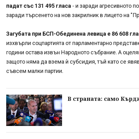
падат със 131 495 гласа
- и заради агресивното по
заради търсенето на нов закрилник в лицето на "П
Загубата при БСП-Обединена левица е 86 608 гл
изхвърли соцпартията от парламентарно представен
години остава извън Народното събрание. А оцеля
защото няма да взема ѝ субсидия, тъй като се явя
съвсем малки партии.
В страната: само Кърд