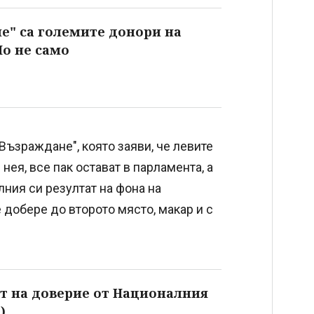
е" са големите донори на
Но не само
"Възраждане", която заяви, че левите
нея, все пак остават в парламента, а
лния си резултат на фона на
 добере до второто място, макар и с
от на доверие от Националния
)