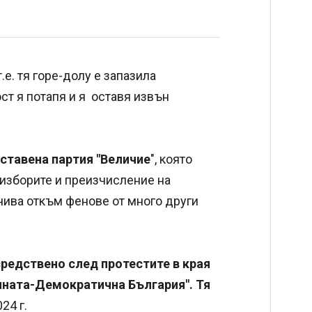
 т.е. тя горе-долу е запазила
ст я потапя и я оставя извън
ставена партия "Величие
", която
 изборите и преизчисление на
чива откъм фенове от много други
средствено след протестите в края
мяната-Демократична България". Тя
24 г.