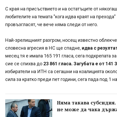
С края на присъствието и на остатъците от някогаш
любителите на темата "кога идва краят на прехода"
провъзгласят, че вече няма следи от него.
Най-зрелищният разгром, носещ известно облекчен
словесна агресия в НС ще спадне,
идва с резулта
месец тя е имала 165 191 гласа, сега подкрепата 
сие се спихва до
23 861 гласа. Загубата е от 141 3
избиратели на ИТН са сегашни на коалицията около
сила за кратко преди пет години, сега пада под 1 н
Няма такава субсидия. 
не може да чака държ