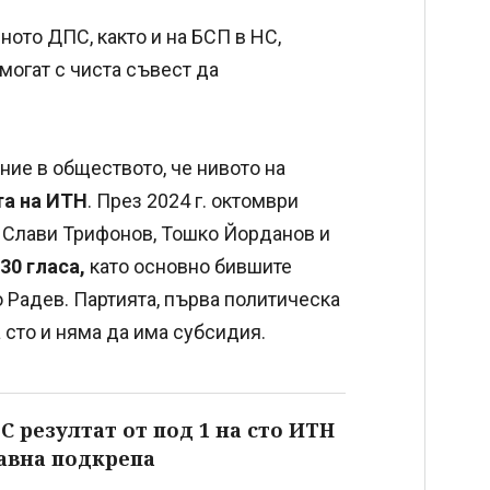
ното ДПС, както и на БСП в НС,
 могат с чиста съвест да
ие в обществото, че нивото на
та на ИТН
. През 2024 г. октомври
за Слави Трифонов, Тошко Йорданов и
30 гласа,
като основно бившите
 Радев. Партията, първа политическа
а сто и няма да има субсидия.
С резултат от под 1 на сто ИТН
авна подкрепа