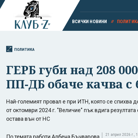
ВСИЧКИ НОВИНИ
ПОЛИТИК
ПОЛИТИКА
ГЕРБ губи над 208 000
ПП-ДБ обаче качва с 
Най-големият провал е при ИТН, която се спихва до
от октомври 2024 г. "Величие" пък вдига резултата с
остава вън от НС
21 април 2026 г., 1
По темата работи Албена Бъчварова