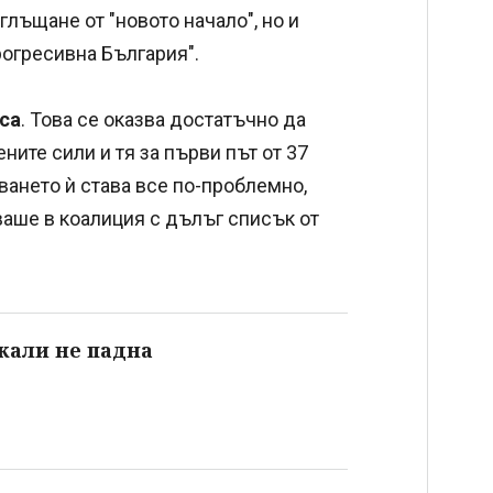
глъщане от "новото начало", но и
рогресивна България".
аса
. Това се оказва достатъчно да
ите сили и тя за първи път от 37
ването ѝ става все по-проблемно,
ваше в коалиция с дълъг списък от
жали не падна