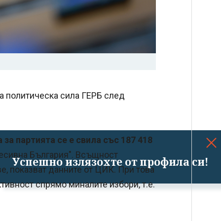
а политическа сила ГЕРБ след
 за партията се е свила със 187 418
гресивна България". Всъщност
Успешно излязохте от профила си!
е, показват данните от ЦИК. При това
тивност спрямо миналите избори, т.е.