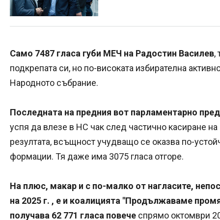
Само 7487 гласа губи МЕЧ на Радостин Василев
,
подкрепата си, но по-високата избирателна активно
Народното събрание.
Последната на предния вот парламентарно пред
успя да влезе в НС чак след частично касиране на
резултата, всъщност учудващо се оказва по-устой
формации. Тя даже има 3075 гласа отгоре.
На плюс, макар и с по-малко от нагласите, непо
на 2025 г. , е и коалицията "Продължаваме про
получава 62 771 гласа повече
спрямо октомври 20