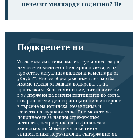
печелят милиарди годишно? Не
Подкрепете ни
Уважаеми читатели, вие сте тук и днес, за да
научите новините от България и света, и да
прочетете актуални анализи и коментари от
„Клуб Z“. Ние се обръщаме към вас с молба –
имаме нужда от вашата подкрепа, за да
продължим. Вече години вие, читателите ни
в 97 държави на всички континенти по света,
отваряте всеки ден страницата ни в интернет
в търсене на истинска, независима и
качествена журналистика. Вие можете да
допринесете за нашия стремеж към
истината, неприкривана от финансови
зависимости. Можете да помогнете
единственият поръчител на съдържание да