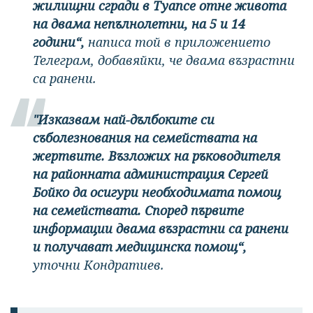
жилищни сгради в Туапсе отне живота
на двама непълнолетни, на 5 и 14
години“,
написа той в приложението
Телеграм, добавяйки, че двама възрастни
са ранени.
"Изказвам най-дълбоките си
съболезнования на семействата на
жертвите. Възложих на ръководителя
на районната администрация Сергей
Бойко да осигури необходимата помощ
на семействата. Според първите
информации двама възрастни са ранени
и получават медицинска помощ“,
уточни Кондратиев.