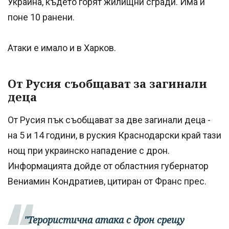
Украйна, където горят жилищни сгради. Има и
поне 10 ранени.
Атаки е имало и в Харков.
От Русия съобщават за загинали
деца
От Русия пък съобщават за две загинали деца -
на 5 и 14 години, в руския Краснодарски край тази
нощ при украинско нападение с дрон.
Информацията дойде от областния губернатор
Вениамин Кондратиев, цитиран от Франс прес.
"Терористична атака с дрон срещу