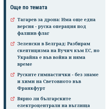
Още по темата
Тагарев за дрона: Има още една
версия - руска операция под
фалшив флаг
Успешно
Зеленски в Белград: Разбирам
излязохте от
скептицизма на Вучич към ЕС, но
профила си!
Украйна е във война и няма
време
Руските гимнастички - без знаме
и химн на Световното във
Франкфурт
Вярно ли българските
електроцентрали на въглища