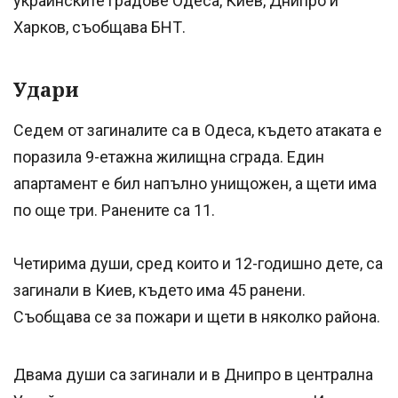
украинските градове Одеса, Киев, Днипро и
Харков, съобщава БНТ.
Удари
Седем от загиналите са в Одеса, където атаката е
поразила 9-етажна жилищна сграда. Един
апартамент е бил напълно унищожен, а щети има
по още три. Ранените са 11.
Четирима души, сред които и 12-годишно дете, са
загинали в Киев, където има 45 ранени.
Съобщава се за пожари и щети в няколко района.
Двама души са загинали и в Днипро в централна