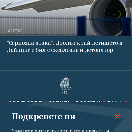
СВЕТЪТ
"Сериозна атака". Дронът край летището в
Лайпциг е бил с експлозив и детонатор
ВСИЧКИ НОВИНИ
ПОЛИТИКА
ИКОНОМИКА
СВЕТЪТ
Подкрепете ни
СПОРТ
КУЛТУРА
ТЕХНОЛОГИИ
КАЛЕЙДОСКОП
МНЕНИЯ
Уважаеми читатели, вие сте тук и днес, за да