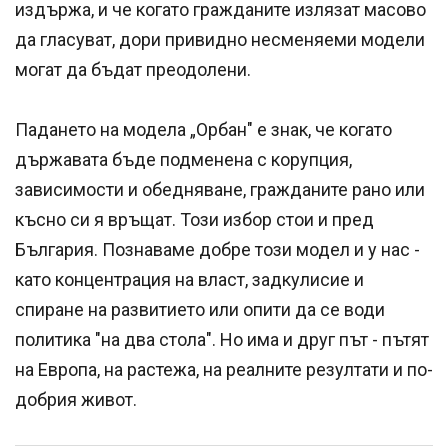
издържа, и че когато гражданите излязат масово
да гласуват, дори привидно несменяеми модели
могат да бъдат преодолени.
Падането на модела „Орбан" е знак, че когато
държавата бъде подменена с корупция,
зависимости и обедняване, гражданите рано или
късно си я връщат. Този избор стои и пред
България. Познаваме добре този модел и у нас -
като концентрация на власт, задкулисие и
спиране на развитието или опити да се води
политика "на два стола". Но има и друг път - пътят
на Европа, на растежа, на реалните резултати и по-
добрия живот.