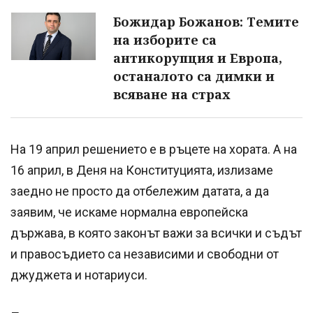
Божидар Божанов: Темите
на изборите са
антикорупция и Европа,
останалото са димки и
всяване на страх
На 19 април решението е в ръцете на хората. А на
16 април, в Деня на Конституцията, излизаме
заедно не просто да отбележим датата, а да
заявим, че искаме нормална европейска
държава, в която законът важи за всички и съдът
и правосъдието са независими и свободни от
джуджета и нотариуси.