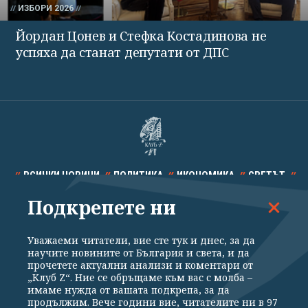
ИЗБОРИ 2026
Йордан Цонев и Стефка Костадинова не
успяха да станат депутати от ДПС
ВСИЧКИ НОВИНИ
ПОЛИТИКА
ИКОНОМИКА
СВЕТЪТ
Подкрепете ни
СПОРТ
КУЛТУРА
ТЕХНОЛОГИИ
КАЛЕЙДОСКОП
МНЕНИЯ
Уважаеми читатели, вие сте тук и днес, за да
научите новините от България и света, и да
прочетете актуални анализи и коментари от
„Клуб Z“. Ние се обръщаме към вас с молба –
имаме нужда от вашата подкрепа, за да
продължим. Вече години вие, читателите ни в 97