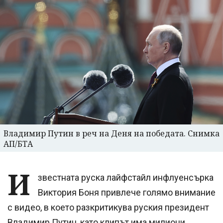
Владимир Путин в реч на Деня на победата. Снимка
АП/БТА
И
звестната руска лайфстайл инфлуенсърка
Виктория Боня привлече голямо внимание
с видео, в което разкритикува руския президент
Владимир Путин, като клипът има милиони