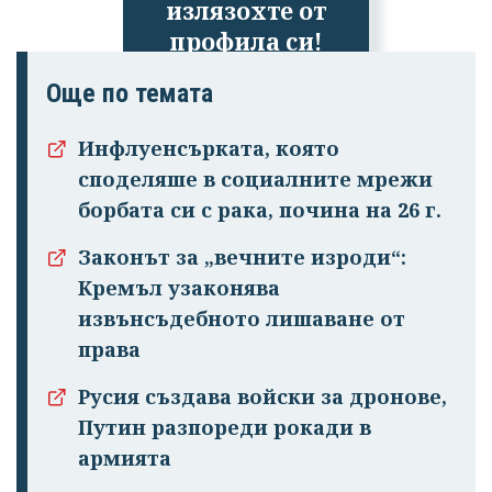
излязохте от
профила си!
Още по темата
Инфлуенсърката, която
споделяше в социалните мрежи
борбата си с рака, почина на 26 г.
Законът за „вечните изроди“:
Кремъл узаконява
извънсъдебното лишаване от
права
Русия създава войски за дронове,
Путин разпореди рокади в
армията