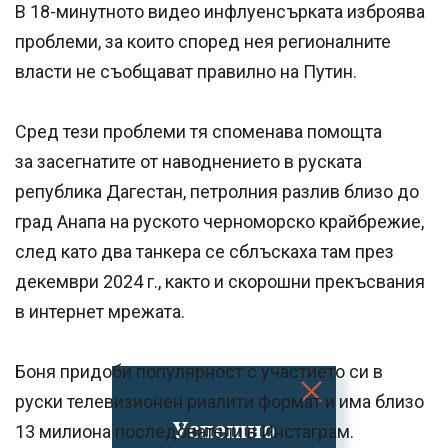
В 18-минутното видео инфлуенсърката изброява
проблеми, за които според нея регионалните
власти не съобщават правилно на Путин.
Сред тези проблеми тя споменава помощта
за засегнатите от наводнението в руската
република Дагестан, петролния разлив близо до
град Анапа на руското черноморско крайбрежие,
след като два танкера се сблъскаха там през
декември 2024 г., както и скорошни прекъсвания
в интернет мрежата.
Боня придоби популярност с участието си в
руски телевизионен риалити формат и има близо
Успешно
13 милиона последователи в Инстаграм.