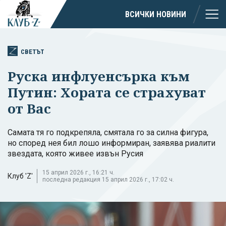
ВСИЧКИ НОВИНИ
СВЕТЪТ
Руска инфлуенсърка към
Путин: Хората се страхуват
от Вас
Самата тя го подкрепяла, смятала го за силна фигура,
но според нея бил лошо информиран, заявява риалити
звездата, която живее извън Русия
15 април 2026 г., 16:21 ч.
Клуб 'Z'
последна редакция 15 април 2026 г., 17:02 ч.