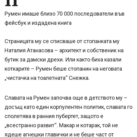
Румен имаше близо 70 000 последователи във
фейсбук и издадена книга
Страницата му се списваше от стопанката му
Наталия Атанасова – архитект и собственик на
бутик за дамски дрехи. Или както биха казали
коткарите – Румен беше стопанин на неговата
„чистачка на тоалетната“ Снежка.
Славата на Румен започва още в детството му –
досъщ като един корпулентен политик, славата го
сполетява в ранния пубертет, защото е
„всестранно развит“. Макар и котарак, той не
ядеше агнешки главички и не беше част от