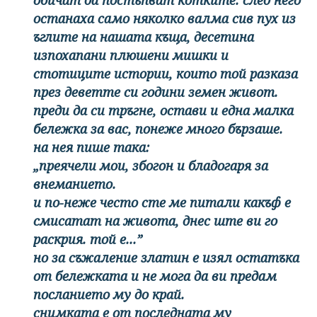
останаха само няколко валма сив пух из
ъглите на нашата къща, десетина
изпохапани плюшени мишки и
стотиците истории, които той разказа
през деветте си години земен живот.
преди да си тръгне, остави и една малка
бележка за вас, понеже много бързаше.
на нея пише така:
„преячели мои, збогон и бладогаря за
внеманието.
и по-неже често сте ме питали какъф е
смисатат на живота, днес ште ви го
раскрия. той е...”
но за съжаление златин е изял остатъка
от бележката и не мога да ви предам
посланието му до край.
снимката е от последната му