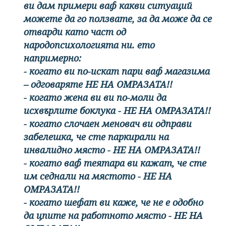
ви дам примери ваф какви ситуаций
можете да го ползвате, за да може да се
отварди като част од
народопсихологията ни. ето
напримерно:
- когато ви по-искат пари ваф магазима
– одговаряте НЕ НА ОМРАЗАТА!!
- когато жена ви ви по-моли да
исхвърлите боклука - НЕ НА ОМРАЗАТА!!
- когато слочаен меновач ви одправи
забелешка, че сте паркирали на
инвалидно място - НЕ НА ОМРАЗАТА!!
- когато ваф теятара ви кажат, че сте
им седнали на мястото - НЕ НА
ОМРАЗАТА!!
- когато шефат ви каже, че не е одобно
да цпите на работното място - НЕ НА