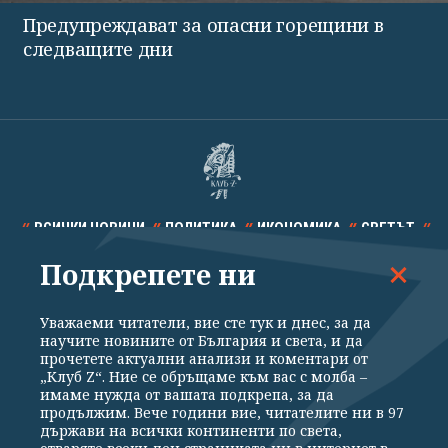
Предупреждават за опасни горещини в
следващите дни
ВСИЧКИ НОВИНИ
ПОЛИТИКА
ИКОНОМИКА
СВЕТЪТ
Подкрепете ни
СПОРТ
КУЛТУРА
ТЕХНОЛОГИИ
КАЛЕЙДОСКОП
МНЕНИЯ
Уважаеми читатели, вие сте тук и днес, за да
научите новините от България и света, и да
прочетете актуални анализи и коментари от
„Клуб Z“. Ние се обръщаме към вас с молба –
имаме нужда от вашата подкрепа, за да
продължим. Вече години вие, читателите ни в 97
Общи условия
Политика за поверителност
държави на всички континенти по света,