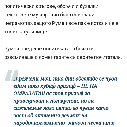
политически кръгове, обръчи и бухалки.
Текстовете му нарочно бяха списвани
неграмотно, защото Румен все пак е котка и не е
ходил на училище.
Румен следеше политиката отблизо и
разсмиваше с коментарите си своите почитатели.
„преячели мои, тия дни одсякаде се чува
едим ного хубаф призиф – НЕ НА
ОМРАЗАТА!! ас тоя призиф го
привецтван и поткрепян, но за
сажелемие ного рятко го чуван като
част од активния речмик на
народонаселемието. затова неска ште