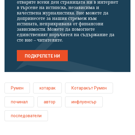
отваряте всеки ден страницата ни в интернет
в търсене на истинска, независима и
качествена журналистика. Вие можете да
допринесете за нашия стремеж към
истината, неприкривана от финансови
зависимости. Можете да помогнете
единственият поръчител на съдържание да
сте вие – читателите.
ПОДКРЕПЕТЕ НИ
Румен
котарак
Котаракът Румен
починал
автор
инфлуенсър
последователи