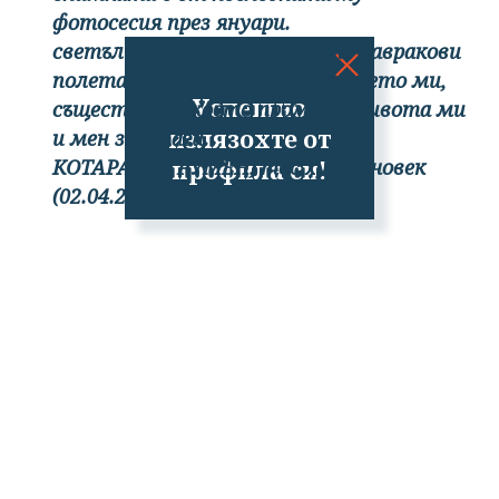
фотосесия през януари.
светъл път през безкрайните лавракови
полета на половината от сърцето ми,
Успешно
съществото, което промени живота ми
излязохте от
и мен завинаги.
профила си!
КОТАРАКЪТ РУМЕН, тос хубаф човек
(02.04.2017 – 11.04.20)