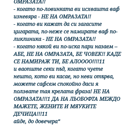
ОМРАЗАТА!!
- когато по-ловинката ви исхвашта ваф
изневяра - НЕ НА ОМРАЗАТА!!
- когато ви кажат да си загасите
цигарата, по-неже се намирате ваф по-
ликлиника - НЕ НА ОМРАЗАТА!!
- когато някой ви по-иска пари назаем –
АБЕ, НЕ НА ОМРАЗАТА, БЕ ЧОВЕК!! КАДЕ
СЕ НАМИРАЖ ТИ, БЕ АЛОООО!!!!11
и ваопште секи пъд, когато чуете
нешто, кото ви касае, но неви отърва,
можете сафсем спокойно даси я
ползвате тая крелата фраза! НЕ НА
ОМРАЗАТА!!!1 ДА НА ЛЬОБОФТА МЕЖДО
МАЖЕТЕ, ЖЕНИТЕ И МЯУКИТЕ
ДЕЧИЦА!!!11
айде, до довечера“