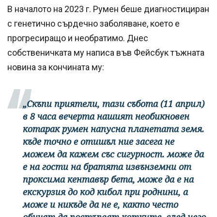
В началото на 2023 г. Румен беше диагностициран
с генетично сърдечно заболяване, което е
прогресиращо и необратимо. Днес
собственичката му написа във Фейсбук тъжната
новина за кончината му:
„Скъпи приятели, тази събота (11 април)
в 8 часа вечерта нашият необикновен
котарак румен напусна планетата земя.
къде точно е отишъл ние засега не
можем да кажем със сигурност. може да
е на гости на братята извънземни от
проксима кентавър бета, може да е на
екскурзия до код кибол при роднини, а
може и никъде да не е, както често
обичат да постъпват котките. след него