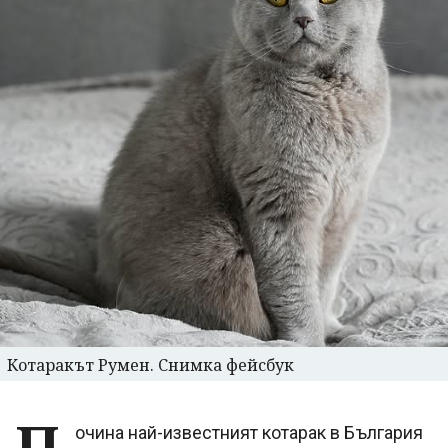
Котаракът Румен. Снимка фейсбук
П
очина най-известният котарак в България