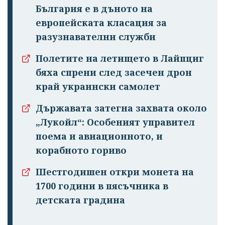
излязохте от
България е в дъното на
профила си!
европейската класация за
разузнавателни служби
Полетите на летището в Лайпциг
бяха спрени след засечен дрон
край украински самолет
Държавата затегна захвата около
„Лукойл“: Особеният управител
поема и авиационното, и
корабното гориво
Шестгодишен откри монета на
1700 години в пясъчника в
детската градина