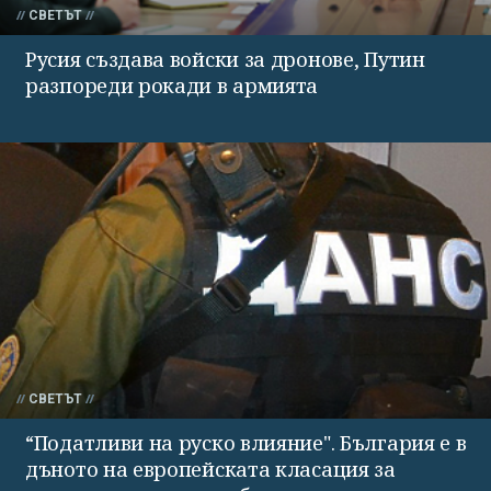
СВЕТЪТ
Русия създава войски за дронове, Путин
разпореди рокади в армията
СВЕТЪТ
“Податливи на руско влияние". България е в
дъното на европейската класация за