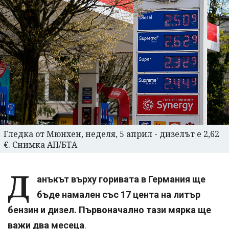
Гледка от Мюнхен, неделя, 5 април - дизелът е 2,62
€. Снимка АП/БТА
Д
анъкът върху горивата в Германия ще
бъде намален със 17 цента на литър
бензин и дизел. Първоначално тази мярка ще
важи два месеца
.