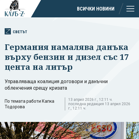
ВСИЧКИ НОВИНИ
СВЕТЪТ
Германия намалява данъка
върху бензин и дизел със 17
цента на литър
Управляваща коалиция договори и данъчни
облекчения срещу кризата
13 април 2026 г., 12:11 ч.
По темата работи Капка
последна редакция 13 април 2026
Тодорова
г., 12:11 ч.