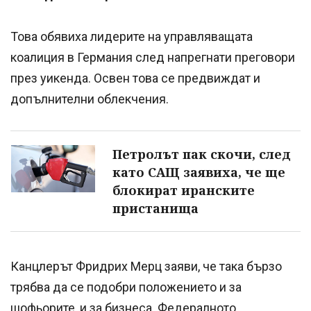
Това обявиха лидерите на управляващата
коалиция в Германия след напрегнати преговори
през уикенда. Освен това се предвиждат и
допълнителни облекчения.
Петролът пак скочи, след
като САЩ заявиха, че ще
блокират иранските
пристанища
Канцлерът Фридрих Мерц заяви, че така бързо
трябва да се подобри положението и за
шофьорите, и за бизнеса. Федералното