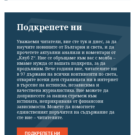
Подкрепете ни
Уважаеми читатели, вие сте тук и днес, за да
научите новините от България и света, и да
прочетете актуални анализи и коментари от
„Клуб Z“. Ние се обръщаме към вас с молба –
имаме нужда от вашата подкрепа, за да
продължим. Вече години вие, читателите ни
в 97 държави на всички континенти по света,
отваряте всеки ден страницата ни в интернет
в търсене на истинска, независима и
качествена журналистика. Вие можете да
допринесете за нашия стремеж към
истината, неприкривана от финансови
зависимости. Можете да помогнете
единственият поръчител на съдържание да
сте вие – читателите.
ПОДКРЕПЕТЕ НИ