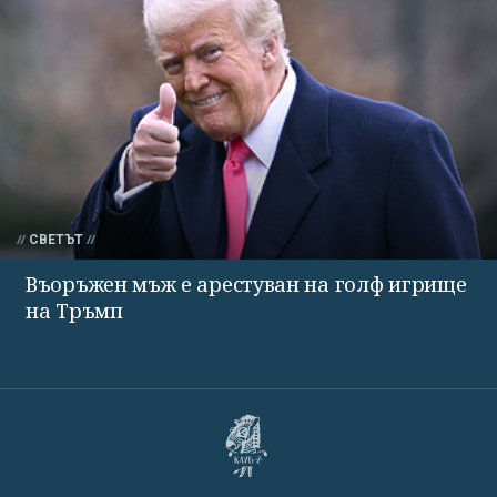
СВЕТЪТ
Въоръжен мъж е арестуван на голф игрище
на Тръмп