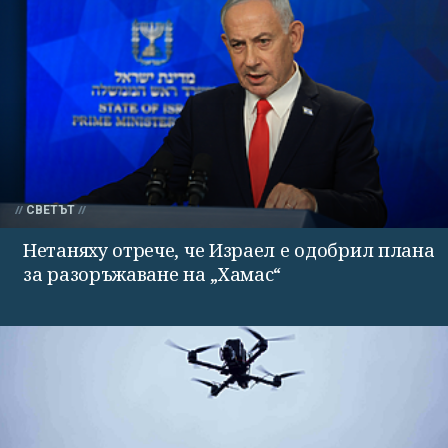
СВЕТЪТ
Нетаняху отрече, че Израел е одобрил плана
за разоръжаване на „Хамас“