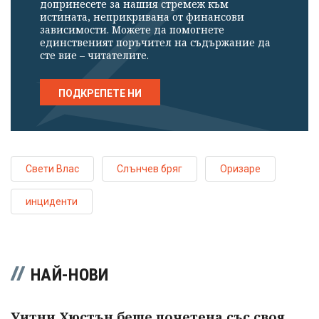
допринесете за нашия стремеж към
истината, неприкривана от финансови
зависимости. Можете да помогнете
единственият поръчител на съдържание да
сте вие – читателите.
ПОДКРЕПЕТЕ НИ
Свети Влас
Слънчев бряг
Оризаре
инциденти
НАЙ-НОВИ
Уитни Хюстън беше почетена със своя