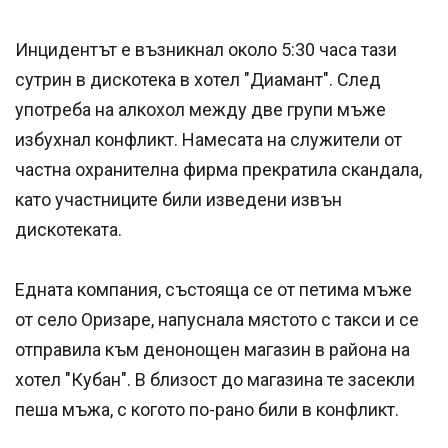
Инцидентът е възникнал около 5:30 часа тази
сутрин в дискотека в хотел "Диамант". След
употреба на алкохол между две групи мъже
избухнал конфликт. Намесата на служители от
частна охранителна фирма прекратила скандала,
като участниците били изведени извън
дискотеката.
Едната компания, състояща се от петима мъже
от село Оризаре, напуснала мястото с такси и се
отправила към денонощен магазин в района на
хотел "Кубан". В близост до магазина те засекли
пеша мъжа, с когото по-рано били в конфликт.