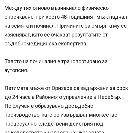
Между тях отново възникнало физическо
спречкване, при което 48-годишният мъж паднал
на земята и починал. Причините за смъртта му се
изясняват, като се очакват резултатите от
съдебномедицинска експертиза.
Тялото на починалия е транспортирано за
аутопсия.
Петимата мъже от Оризаре са задържани за срок
до 24 часа в Районното управление в Несебър.
По случая е образувано досъдебно
производство, като се извършват множество
процесуално-следствени действия под
ръководството и надзора на Окръжната