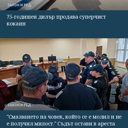
ЗАКОН И РЕД
75-годишен дилър продава суперчист
кокаин
ЗАКОН И РЕД
"Смазването на човек, който се е молил и не
е получил милост." Съдът остави в ареста