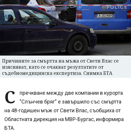
Причините за смъртта на мъжа от Свети Влас се
изясняват, като се очакват резултатите от
съдебномедицинска експертиза. Снимка БТА
С
пречкване между две компании в курорта
"Слънчев бряг" е завършило със смъртта
на 48-годишен мъж от Свети Влас, съобщиха от
Областната дирекция на МВР-Бургас, информира
БТА.