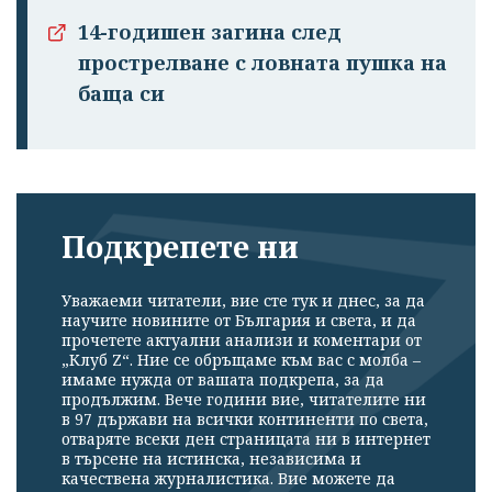
излязохте от
14-годишен загина след
профила си!
прострелване с ловната пушка на
баща си
Подкрепете ни
Уважаеми читатели, вие сте тук и днес, за да
научите новините от България и света, и да
прочетете актуални анализи и коментари от
„Клуб Z“. Ние се обръщаме към вас с молба –
имаме нужда от вашата подкрепа, за да
продължим. Вече години вие, читателите ни
в 97 държави на всички континенти по света,
отваряте всеки ден страницата ни в интернет
в търсене на истинска, независима и
качествена журналистика. Вие можете да