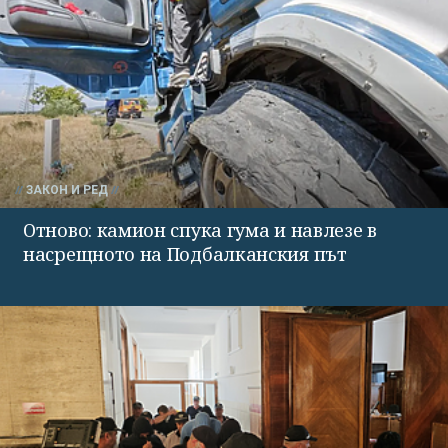
ЗАКОН И РЕД
Отново: камион спука гума и навлезе в
насрещното на Подбалканския път