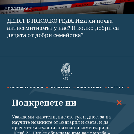
ПОЛИТИКА
ДЕНЯТ В НЯКОЛКО РЕДА: Има ли почва
антисемитизмът у нас? И колко добри са
децата от добри семейства?
ВСИЧКИ НОВИНИ
ПОЛИТИКА
ИКОНОМИКА
СВЕТЪТ
Подкрепете ни
СПОРТ
КУЛТУРА
ТЕХНОЛОГИИ
КАЛЕЙДОСКОП
МНЕНИЯ
Уважаеми читатели, вие сте тук и днес, за да
научите новините от България и света, и да
прочетете актуални анализи и коментари от
„Клуб Z“. Ние се обръщаме към вас с молба –