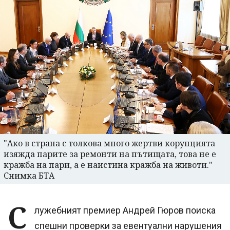
"Ако в страна с толкова много жертви корупцията
изяжда парите за ремонти на пътищата, това не е
кражба на пари, а е наистина кражба на животи."
Снимка БТА
С
лужебният премиер Андрей Гюров поиска
спешни проверки за евентуални нарушения