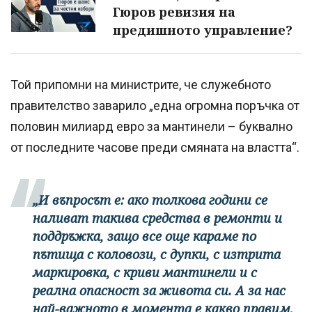
Гюров ревизия на
предишното управление?
Той припомни на министрите, че служебното
правителство заварило „една огромна поръчка от
половин милиард евро за мантинели – буквално
от последните часове преди смяната на властта“.
„И въпросът е: ако толкова години се
наливат такива средства в ремонти и
поддръжка, защо все още караме по
пътища с коловози, с дупки, с изтрита
маркировка, с криви мантинели и с
реална опасност за живота си. А за нас
най-важното в момента е какво правим,