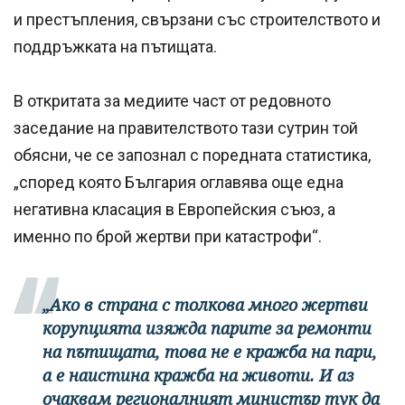
и престъпления, свързани със строителството и
поддръжката на пътищата.
В откритата за медиите част от редовното
заседание на правителството тази сутрин той
обясни, че се запознал с поредната статистика,
„според която България оглавява още една
негативна класация в Европейския съюз, а
именно по брой жертви при катастрофи“.
„Ако в страна с толкова много жертви
корупцията изяжда парите за ремонти
на пътищата, това не е кражба на пари,
а е наистина кражба на животи. И аз
очаквам регионалният министър тук да