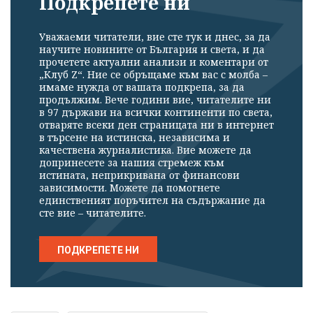
Подкрепете ни
Уважаеми читатели, вие сте тук и днес, за да
научите новините от България и света, и да
прочетете актуални анализи и коментари от
„Клуб Z“. Ние се обръщаме към вас с молба –
имаме нужда от вашата подкрепа, за да
продължим. Вече години вие, читателите ни
в 97 държави на всички континенти по света,
отваряте всеки ден страницата ни в интернет
в търсене на истинска, независима и
качествена журналистика. Вие можете да
допринесете за нашия стремеж към
истината, неприкривана от финансови
зависимости. Можете да помогнете
единственият поръчител на съдържание да
сте вие – читателите.
ПОДКРЕПЕТЕ НИ