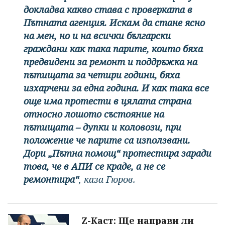
докладва какво става с проверката в
Пътната агенция. Искам да стане ясно
на мен, но и на всички български
граждани как така парите, които бяха
предвидени за ремонт и поддръжка на
пътищата за четири години, бяха
изхарчени за една година. И как така все
още има протести в цялата страна
относно лошото състояние на
пътищата – дупки и коловози, при
положение че парите са използвани.
Дори „Пътна помощ“ протестира заради
това, че в АПИ се краде, а не се
ремонтира“
, каза Гюров.
Z-Каст: Ще направи ли