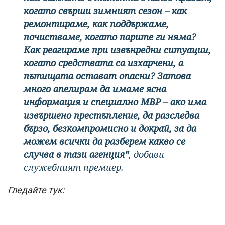
когато свърши зимният сезон – как
ремонтираме, как поддържаме,
почистваме, когато парите ги няма?
Как реагираме при извънредни ситуации,
когато средствата са изхарчени, а
пътищата остават опасни? Затова
много апелирам да имаме ясна
информация и специално МВР – ако има
извършено престъпление, да разследва
бързо, безкомпромисно и докрай, за да
можем всички да разберем какво се
случва в тази агенция“
, добави
служебният премиер.
Гледайте тук: