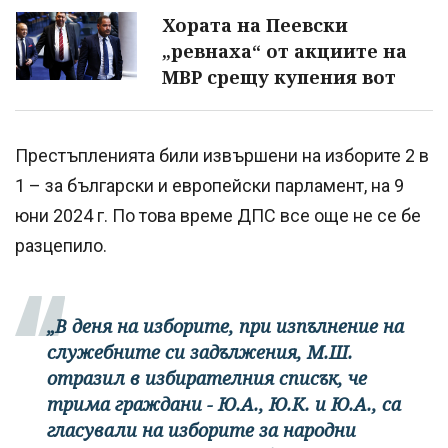
Хората на Пеевски
„ревнаха“ от акциите на
МВР срещу купения вот
Престъпленията били извършени на изборите 2 в
1 – за български и европейски парламент, на 9
юни 2024 г. По това време ДПС все още не се бе
разцепило.
„В деня на изборите, при изпълнение на
служебните си задължения, М.Ш.
отразил в избирателния списък, че
трима граждани - Ю.А., Ю.К. и Ю.А., са
гласували на изборите за народни