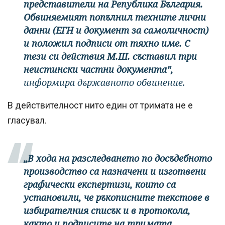
представители на Република България.
Обвиняемият попълнил техните лични
данни (ЕГН и документ за самоличност)
и положил подписи от тяхно име. С
тези си действия М.Ш. съставил три
неистински частни документа“,
информира държавното обвинение.
В действителност нито един от тримата не е
гласувал.
„В хода на разследването по досъдебното
производство са назначени и изготвени
графически експертизи, които са
установили, че ръкописните текстове в
избирателния списък и в протокола,
както и подписите на тримата