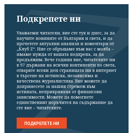
Подкрепете ни
Уважаеми читатели, вие сте тук и днес, за да
научите новините от България и света, и да
прочетете актуални анализи и коментари от
„Клуб Z“. Ние се обръщаме към вас с молба –
имаме нужда от вашата подкрепа, за да
продължим. Вече години вие, читателите ни
в 97 държави на всички континенти по света,
отваряте всеки ден страницата ни в интернет
в търсене на истинска, независима и
качествена журналистика. Вие можете да
допринесете за нашия стремеж към
истината, неприкривана от финансови
зависимости. Можете да помогнете
единственият поръчител на съдържание да
сте вие – читателите.
ПОДКРЕПЕТЕ НИ