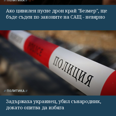
ПОЛИТИКА
Ако цивилен пусне дрон край "Безмер", ще
бъде съден по законите на САЩ - невярно
ПОЛИТИКА
Задържаха украинец, убил сънародник,
докато опитва да избяга