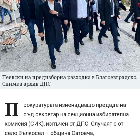
Пеевски на предизборна разходка в Благоевградско.
Снимка архив ДПС
П
рокуратурата изненадващо предаде на
съд секретар на секционна избирателна
комисия (СИК), излъчен от ДПС. Случаят е от
село Вълкосел – община Сатовча,