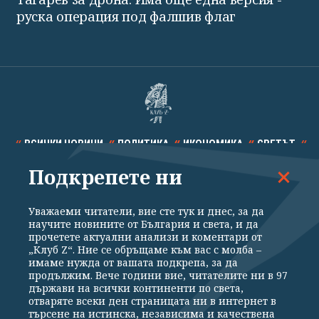
руска операция под фалшив флаг
ВСИЧКИ НОВИНИ
ПОЛИТИКА
ИКОНОМИКА
СВЕТЪТ
Подкрепете ни
СПОРТ
КУЛТУРА
ТЕХНОЛОГИИ
КАЛЕЙДОСКОП
МНЕНИЯ
Уважаеми читатели, вие сте тук и днес, за да
научите новините от България и света, и да
прочетете актуални анализи и коментари от
„Клуб Z“. Ние се обръщаме към вас с молба –
имаме нужда от вашата подкрепа, за да
продължим. Вече години вие, читателите ни в 97
Общи условия
Политика за поверителност
държави на всички континенти по света,
отваряте всеки ден страницата ни в интернет в
Реклама
Партньори
Контакти
За Клуб Z
търсене на истинска, независима и качествена