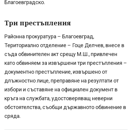
Благоевградско.
Три престъпления
Районна прокуратура – Благоевград,
Териториално отделение – Гоце Делчев, внесе в
съда обвинителен акт срещу М.Ш., привлечен
като обвиняем за извършени три престъпления –
документно престъпление, извършено от
длъжностно лице, преправяне на резултати от
избори и съставяне на официален документ в
кръга на службата, удостоверяващ неверни
обстоятелства, съобщи държавното обвинение в
сряда.