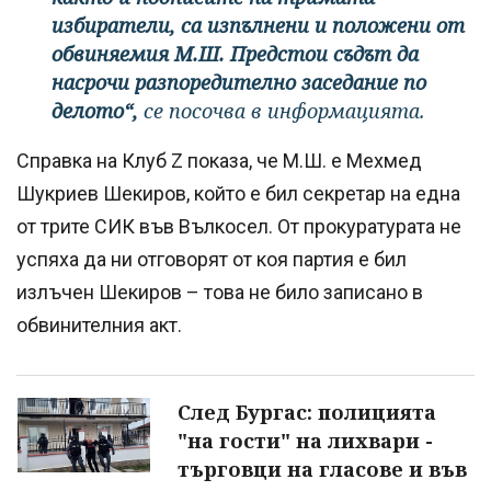
избиратели, са изпълнени и положени от
обвиняемия М.Ш. Предстои съдът да
насрочи разпоредително заседание по
делото“,
се посочва в информацията.
Справка на Клуб Z показа, че М.Ш. е Мехмед
Шукриев Шекиров, който е бил секретар на една
от трите СИК във Вълкосел. От прокуратурата не
успяха да ни отговорят от коя партия е бил
излъчен Шекиров – това не било записано в
обвинителния акт.
След Бургас: полицията
"на гости" на лихвари -
търговци на гласове и във