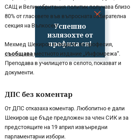
САЩ и Великобритания политик получава близо
80% от гласовете във въпросната избирателна
Успешно
секция на Вълкосел.
излязохте от
профила си!
Мехмед Шекиров е педагог по професия,
съобщава
местното издание „Инфомрежа“.
Преподава в училището в селото, показват и
документи.
ДПС без коментар
От ДПС отказаха коментар. Любопитно е дали
Шекиров ще бъде предложен за член СИК и за
предстоящите на 19 април извънредни
парламентарни избори.