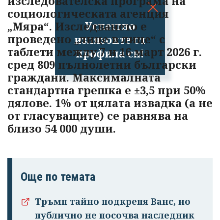
изследователска програма на
социологическата агенция
Успешно
„Мяра“. Изследването е
проведено „лице в лице“ с
излязохте от
таблети между 7 и 16 март 2026 г.
профила си!
сред 809 пълнолетни български
граждани. Максималната
стандартна грешка е ±3,5 при 50%
дялове. 1% от цялата извадка (а не
от гласуващите) се равнява на
близо 54 000 души.
Още по темата
Тръмп тайно подкрепя Ванс, но
публично не посочва наследник