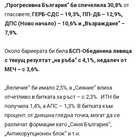
„
Прогресивна България“ би спечелила 30,8%
от
гласовете,
ГЕРБ-СДС – 19,3%, ПП-ДБ – 12,9%,
ДПС (Ново начало) – 10,6% и „Възраждане“ –
7,9%.
Около бариерата би била
БСП-Обединена левица
с текущ резултат „на ръба“ с 4,1%, недалеч от
МЕЧ – с 3,6%.
„Величие“ би имало 2,5%, а „Сияние“ влиза
отчетливо в битката за ръст – с 2,3%. ИТН би
получила 1,4%, а АПС – 1,3%. В битката към
процент, от днешна гледна точка, могат да се
различат формации като „Синя България“,
„Антикорупционен блок“ и т.н.