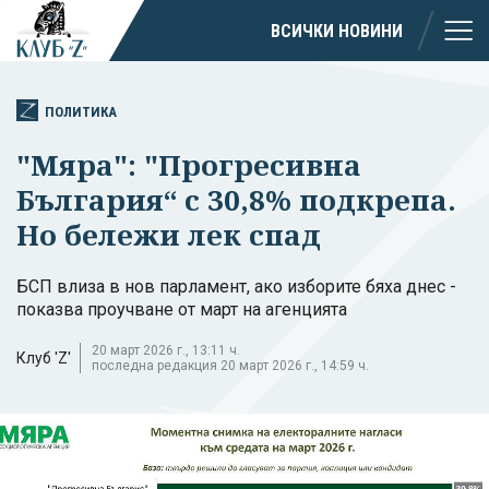
ВСИЧКИ НОВИНИ
ПОЛИТИКА
"Мяра": "Прогресивна
България“ с 30,8% подкрепа.
Но бележи лек спад
БСП влиза в нов парламент, ако изборите бяха днес -
показва проучване от март на агенцията
20 март 2026 г., 13:11 ч.
Клуб 'Z'
последна редакция 20 март 2026 г., 14:59 ч.