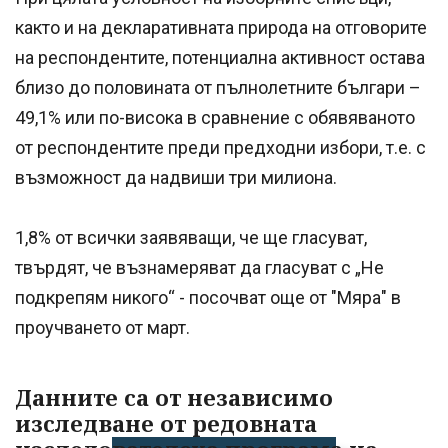
както и на декларативната природа на отговорите
на респондентите, потенциална активност остава
близо до половината от пълнолетните българи –
49,1% или по-висока в сравнение с обявяваното
от респондентите преди предходни избори, т.е. с
възможност да надвиши три милиона.
1,8% от всички заявяващи, че ще гласуват,
твърдят, че възнамеряват да гласуват с „Не
подкрепям никого“ - посочват още от "Мяра" в
проучването от март.
Данните са от независимо
изследване от редовната