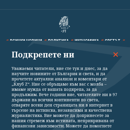
ВСИЧКИ НОВИНИ
ПОЛИТИКА
ИКОНОМИКА
СВЕТЪТ
Подкрепете ни
СПОРТ
КУЛТУРА
ТЕХНОЛОГИИ
КАЛЕЙДОСКОП
МНЕНИЯ
Уважаеми читатели, вие сте тук и днес, за да
научите новините от България и света, и да
прочетете актуални анализи и коментари от
„Клуб Z“. Ние се обръщаме към вас с молба –
имаме нужда от вашата подкрепа, за да
продължим. Вече години вие, читателите ни в 97
Общи условия
Политика за поверителност
държави на всички континенти по света,
отваряте всеки ден страницата ни в интернет в
Реклама
Партньори
Контакти
За Клуб Z
търсене на истинска, независима и качествена
Екип
Подкрепете ни
журналистика. Вие можете да допринесете за
нашия стремеж към истината, неприкривана от
финансови зависимости. Можете да помогнете