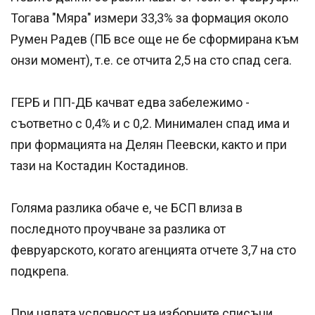
Тогава "Мяра" измери 33,3% за формация около
Румен Радев (ПБ все още не бе сформирана към
онзи момент), т.е. се отчита 2,5 на сто спад сега.
ГЕРБ и ПП-ДБ качват едва забележимо -
съответно с 0,4% и с 0,2. Минимален спад има и
при формацията на Делян Пеевски, както и при
тази на Костадин Костадинов.
Голяма разлика обаче е, че БСП влиза в
последното проучване за разлика от
февруарското, когато агенцията отчете 3,7 на сто
подкрепа.
При цялата условност на изборните списъци,