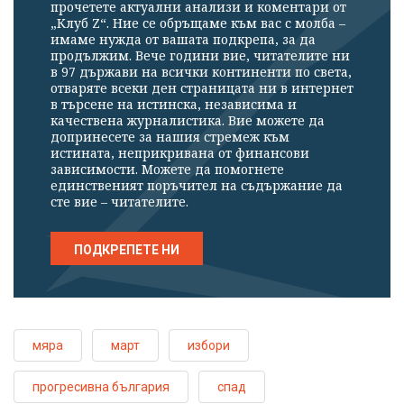
прочетете актуални анализи и коментари от
„Клуб Z“. Ние се обръщаме към вас с молба –
имаме нужда от вашата подкрепа, за да
продължим. Вече години вие, читателите ни
в 97 държави на всички континенти по света,
отваряте всеки ден страницата ни в интернет
в търсене на истинска, независима и
качествена журналистика. Вие можете да
допринесете за нашия стремеж към
истината, неприкривана от финансови
зависимости. Можете да помогнете
единственият поръчител на съдържание да
сте вие – читателите.
ПОДКРЕПЕТЕ НИ
мяра
март
избори
прогресивна българия
спад