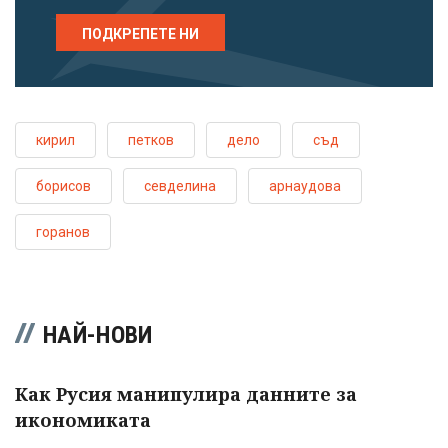
ПОДКРЕПЕТЕ НИ
кирил
петков
дело
съд
борисов
севделина
арнаудова
горанов
НАЙ-НОВИ
Как Русия манипулира данните за
икономиката