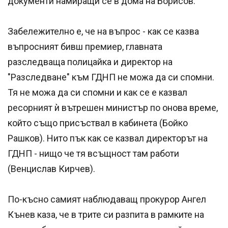
документи намиращи се в дома на Борисов.
Забележително е, че на въпрос - как се казва
въпросният бивш премиер, главната
разследваща полицайка и директор на
"Разследване" към ГДНП не можа да си спомни.
Тя не можа да си спомни и как се е казвал
ресорният ѝ вътрешен министър по онова време,
който също присъствал в кабинета (Бойко
Рашков). Нито пък как се казвал директорът на
ГДНП - нищо че тя всъщност там работи
(Венцислав Кирчев).
По-късно самият наблюдаващ прокурор Ангел
Кънев каза, че в трите си разпита в рамките на