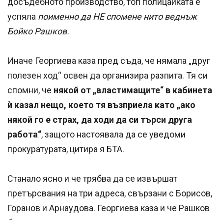
досъдебното производство, топ полицайката е
успяла
поименно да НЕ спомене нито веднъж
Бойко Рашков.
Иначе Георгиева каза пред съда, че нямала „друг
полезен ход“ освен да организира разпита. Тя си
спомни, че
някой от „властимащите“ в кабинета
ѝ казал нещо, което тя възприела като „ако
някой го е страх, да ходи да си търси друга
работа“
, защото настоявала да се уведоми
прокуратурата, цитира я БТА.
Станало ясно и че трябва да се извършат
претърсвания на три адреса, свързани с Борисов,
Горанов и Арнаудова. Георгиева каза и че Рашков