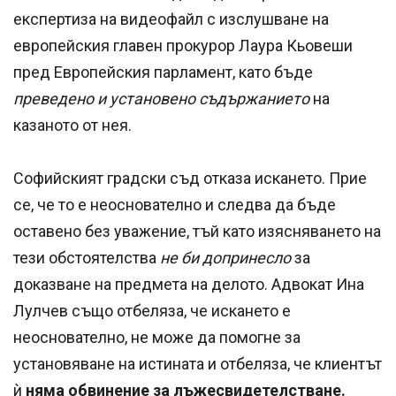
експертиза на видеофайл с изслушване на
европейския главен прокурор Лаура Кьовеши
пред Европейския парламент, като бъде
преведено и установено съдържанието
на
казаното от нея.
Софийският градски съд отказа искането. Прие
се, че то е неоснователно и следва да бъде
оставено без уважение, тъй като изясняването на
тези обстоятелства
не би допринесло
за
доказване на предмета на делото. Адвокат Ина
Лулчев също отбеляза, че искането е
неоснователно, не може да помогне за
установяване на истината и отбеляза, че клиентът
ѝ
няма обвинение за лъжесвидетелстване.