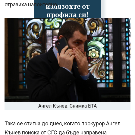
отразиха напоително.
излязохте от
профила си!
Ангел Кънев. Снимка БТА
Така се стигна до днес, когато прокурор Ангел
Кънев поиска от СГС да бъде направена