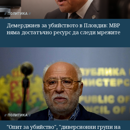
ПОЛИТИКА
Демерджиев за убийството в Пловдив: МВР
няма достатъчно ресурс да следи мрежите
ПОЛИТИКА
"Опит за убийство", "диверсионни групи на