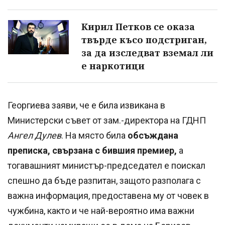
Кирил Петков се оказа
твърде късо подстриган,
за да изследват вземал ли
е наркотици
Георгиева заяви, че е била извикана в
Министерски съвет от зам.-директора на ГДНП
Ангел Дулев
. На място била
обсъждана
преписка, свързана с бившия премиер,
а
тогавашният министър-председател е поискал
спешно да бъде разпитан, защото разполага с
важна информация, предоставена му от човек в
чужбина, както и че най-вероятно има важни