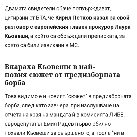
Двамата свидетели обаче потвърждават,
цитирани от БТА, че
Кирил Петков казал за свой
разговор с европейския главен прокурор Лаура
Кьовеши
, в който са обсъждали преписката, за
която са били извикани в МС.
Вкараха Кьовеши в най-
новия сюжет от предизборната
борба
Това видимо е и новият "сюжет" в предизборната
борба, след като завчера, при изслушване на
отчета на края на мандата ѝ в комисията ЛИБЕ,
евродепутатът Емил Радев първо обилно
похвали Кьовеши за свършеното, а после "ни в