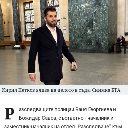
Кирил Петков влиза на делото в съда. Снимка БТА
Р
азследващите полицаи Ваня Георгиева и
Божидар Савов, съответно - началник и
заместник-началник на отдел „Разследване“ към