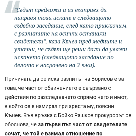
"Съдът предложи и аз възприех да
направя това искане в следващото
съдебно заседание, след като приключим
с разпитите на всички останали
свидетели", каза Кънев пред медиите и
уточни, че съдът ще реши дали да уважи
искането (следващото заседание по
делото е насрочено на 3 юни).
Причината да се иска разпитът на Борисов е за
това, че част от обвинението е свързано с
действия по разследването спрямо него и имот,
в който се е намирал при ареста му, поясни
Кънев. Във връзка с Бойко Рашков прокурорът се
обоснова, че
за първи път част от свидетелите
сочат, че той е взимал отношение по