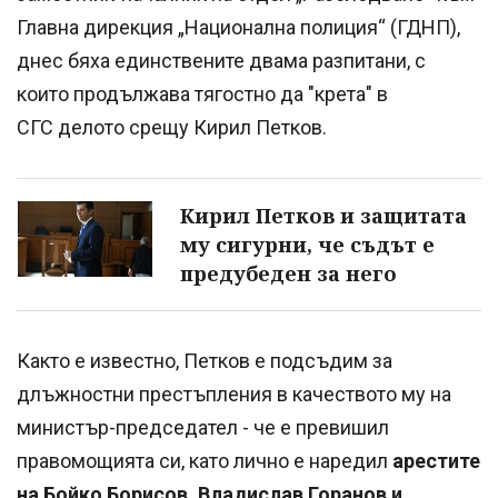
Главна дирекция „Национална полиция“ (ГДНП),
днес бяха единствените двама разпитани, с
които продължава тягостно да "крета" в
СГС делото срещу Кирил Петков.
Кирил Петков и защитата
му сигурни, че съдът е
предубеден за него
Както е известно, Петков е подсъдим за
длъжностни престъпления в качеството му на
министър-председател - че е превишил
правомощията си, като лично е наредил
арестите
на Бойко Борисов, Владислав Горанов и