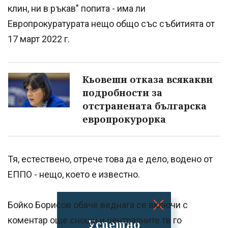
клин, ни в ръкав" попита - има ли
Европрокуратурата нещо общо със събитията от
17 март 2022 г.
Кьовеши отказа всякакви
подробности за
отстранената българска
европрокурорка
Тя, естествено, отрече това да е дело, водено от
ЕППО - нещо, което е известно.
Бойко Борисов обаче веднага се включи с
коментар още снощи и централните тв го
Успешно