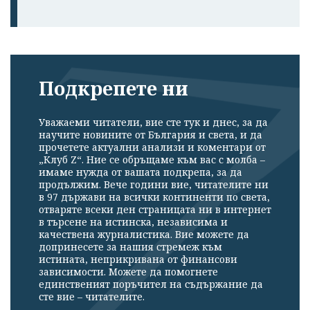
Подкрепете ни
Уважаеми читатели, вие сте тук и днес, за да
научите новините от България и света, и да
прочетете актуални анализи и коментари от
„Клуб Z“. Ние се обръщаме към вас с молба –
имаме нужда от вашата подкрепа, за да
продължим. Вече години вие, читателите ни
в 97 държави на всички континенти по света,
отваряте всеки ден страницата ни в интернет
в търсене на истинска, независима и
качествена журналистика. Вие можете да
допринесете за нашия стремеж към
истината, неприкривана от финансови
зависимости. Можете да помогнете
единственият поръчител на съдържание да
сте вие – читателите.