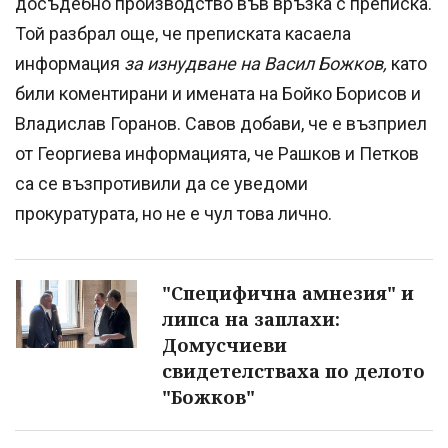
досъдебно производство във връзка с преписка.
Той разбрал още, че преписката касаела
информация
за изнудване на Васил Божков,
като
били коментирани и имената на Бойко Борисов и
Владислав Горанов. Савов добави, че е възприел
от Георгиева информацията, че Рашков и Петков
са се възпротивили да се уведоми
прокуратурата, но не е чул това лично.
"Специфична амнезия" и
липса на заплахи:
Домусчиеви
свидетелстваха по делото
"Божков"