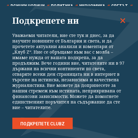
ВСИЧКИ НОВИНИ
ПОЛИТИКА
ИКОНОМИКА
СВЕТЪТ
Подкрепете ни
СПОРТ
КУЛТУРА
ТЕХНОЛОГИИ
КАЛЕЙДОСКОП
МНЕНИЯ
Уважаеми читатели, вие сте тук и днес, за да
научите новините от България и света, и да
прочетете актуални анализи и коментари от
„Клуб Z“. Ние се обръщаме към вас с молба –
имаме нужда от вашата подкрепа, за да
продължим. Вече години вие, читателите ни в 97
Общи условия
Политика за поверителност
държави на всички континенти по света,
отваряте всеки ден страницата ни в интернет в
Реклама
Партньори
Контакти
За Клуб Z
търсене на истинска, независима и качествена
Екип
Подкрепете ни
журналистика. Вие можете да допринесете за
нашия стремеж към истината, неприкривана от
финансови зависимости. Можете да помогнете
единственият поръчител на съдържание да сте
Издател на www.clubz.bg е „Клуб Зебра Медия“ ЕООД, София, ул. "Алеко
вие – читателите.
Константинов" 3. Всички права запазени 2026 „Клуб Зебра Медия“
ЕООД.
Препечатването на материали, снимки и видео от www.clubz.bg без
разрешение ще бъде преследвано по съдебен път, съгласно
ПОДКРЕПЕТЕ CLUBZ
ОБЩИТЕ УСЛОВИЯ