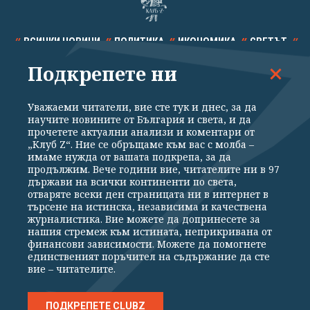
ВСИЧКИ НОВИНИ
ПОЛИТИКА
ИКОНОМИКА
СВЕТЪТ
Подкрепете ни
СПОРТ
КУЛТУРА
ТЕХНОЛОГИИ
КАЛЕЙДОСКОП
МНЕНИЯ
Уважаеми читатели, вие сте тук и днес, за да
научите новините от България и света, и да
прочетете актуални анализи и коментари от
„Клуб Z“. Ние се обръщаме към вас с молба –
имаме нужда от вашата подкрепа, за да
продължим. Вече години вие, читателите ни в 97
Общи условия
Политика за поверителност
държави на всички континенти по света,
отваряте всеки ден страницата ни в интернет в
Реклама
Партньори
Контакти
За Клуб Z
търсене на истинска, независима и качествена
Екип
Подкрепете ни
журналистика. Вие можете да допринесете за
нашия стремеж към истината, неприкривана от
финансови зависимости. Можете да помогнете
единственият поръчител на съдържание да сте
Издател на www.clubz.bg е „Клуб Зебра Медия“ ЕООД, София, ул. "Алеко
вие – читателите.
Константинов" 3. Всички права запазени 2026 „Клуб Зебра Медия“
ЕООД.
Препечатването на материали, снимки и видео от www.clubz.bg без
разрешение ще бъде преследвано по съдебен път, съгласно
ПОДКРЕПЕТЕ CLUBZ