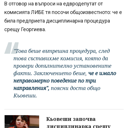
В отговор на въпроси на едвродепутат от
комисията ЛИБЕ тя посочи общоизвестното: че е
била предприета дисциплинарна процедура
срещу Георгиева.
"Това беше вътрешна процедура, след
това съставихме комисия, която да
провери допълнително установените
факти. Заключението беше,
че е имало
неправомерно поведение по три
направления",
поясни доста общо
Кьовеши.
Кьовеши започва
дисциплинарка срещу