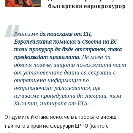
българския европрокурор
Решихме
да поискаме от ЕП,
Европейската комисия и Съвета на ЕС
този прокурор да бъде отстранен, така
предвиждат правилата
. Не мога да
обясня повече, защото по-голямата част
от установените данни са свързани с
оперативна информация по
неприключили разследвания, ще
изчакаме процедурата да завърши, каза
Кьовеши, цитирана от БТА.
От думите й стана ясно, че въпросът е висящ -
тъй като в края на февруари EPPO (както е