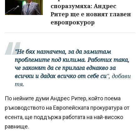
споразумяха: Андрес
Ритер ще е новият главен
европрокурор
"Не бях назначена, за да замитам
проблемите под килима. Работих така,
че законът да се прилага еднакво за
всички и дадох всичко от себе си
", добави
тя.
По нейните думи Андрес Ритер, който поема
ръководството на Европейската прокуратура от
есента, ще поддържа работата на най-високо
равнище.