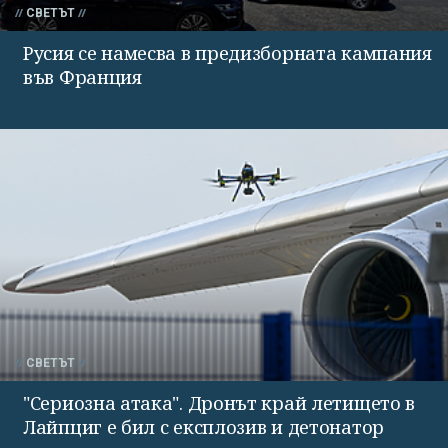
СВЕТЪТ
Русия се намесва в предизборната кампания
във Франция
СВЕТЪТ
"Сериозна атака". Дронът край летището в
Лайпциг е бил с експлозив и детонатор