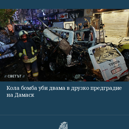
СВЕТЪТ
Кола бомба уби двама в друзко предградие
на Дамаск