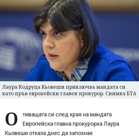
Лаура Кодруца Кьовеши приключва мандата си
като пръв европейски главен прокурор. Снимка БТА
О
тиващата си след края на мандата
Европейска главна прокурорка Лаура
Кьовеши отказа днес да запознае