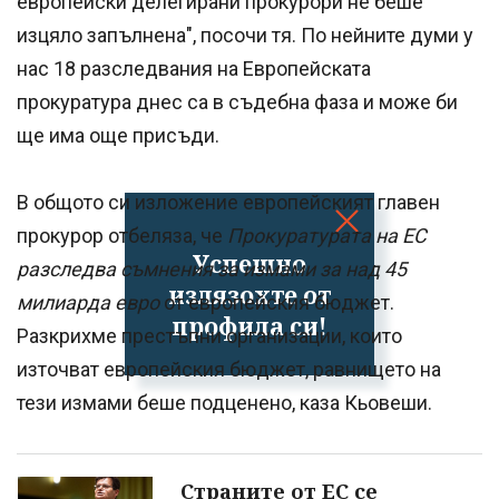
европейски делегирани прокурори не беше
изцяло запълнена", посочи тя. По нейните думи у
нас 18 разследвания на Европейската
прокуратура днес са в съдебна фаза и може би
ще има още присъди.
В общото си изложение европейският главен
прокурор отбеляза, че
Прокуратурата на ЕС
Успешно
разследва съмнения за измами за над 45
излязохте от
милиарда евро
от европейския бюджет.
профила си!
Разкрихме престъпни организации, които
източват европейския бюджет, равнището на
тези измами беше подценено, каза Кьовеши.
Страните от ЕС се