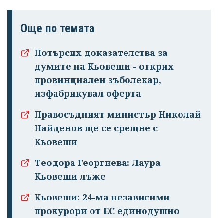
Още по темата
Потърсих доказателства за
думите на Кьовеши - открих
провинциален зъболекар,
изфабрикувал оферта
Правосъдният министър Николай
Найденов ще се срещне с
Кьовеши
Теодора Георгиева: Лаура
Кьовеши лъже
Кьовеши: 24-ма независими
прокурори от ЕС единодушно