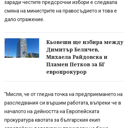
заради честите предсрочни избори е следвала
смяна на министрите на правосъдието и това е
дало отражение.
Кьовеши ще избира между
Димитър Беличев,
Михаела Райдовска и
Пламен Петков за БГ
европрокурор
"Мисля, че от гледна точка на предприемането на
разследвания си вършим работата, въпреки че в
началото на дейността на Европейската
прокуратура квотата за българския екип