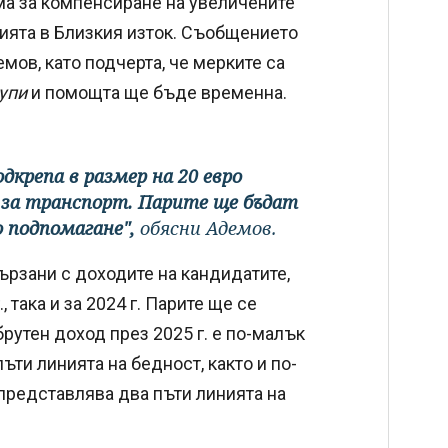
ма за компенсиране на увеличените
тията в Близкия изток. Съобщението
ов, като подчерта, че мерките са
упи
и помощта ще бъде временна.
крепа в размер на 20 евро
е за транспорт. Парите ще бъдат
 подпомагане",
обясни Адемов.
ързани с доходите на кандидатите,
 така и за 2024 г. Парите ще се
рутен доход през 2025 г. е по-малък
ъти линията на бедност, както и по-
о представлява два пъти линията на