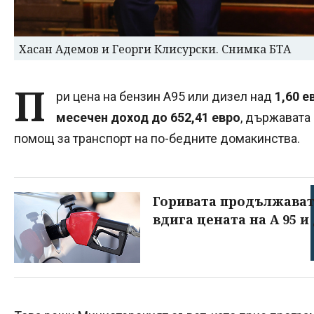
Хасан Адемов и Георги Клисурски. Снимка БТА
П
ри цена на бензин А95 или дизел над
1,60 е
месечен доход до 652,41 евро
, държавата
помощ за транспорт на по-бедните домакинства.
Горивата продължават 
вдига цената на А 95 и