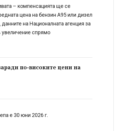
ивата – компенсацията ще се
редната цена на бензин А95 или дизел
 данните на Националната агенция за
% увеличение спрямо
заради по-високите цени на
па е 30 юни 2026 г.