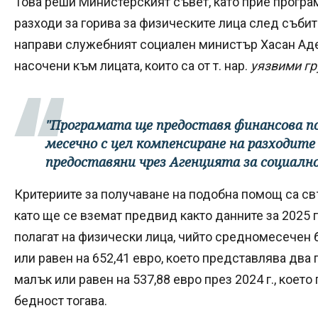
Това реши Министерският съвет, като прие програ
разходи за горива за физическите лица след съби
направи служебният социален министър Хасан Адем
насочени към лицата, които са от т. нар.
уязвими гр
"Програмата ще предоставя финансова под
месечно с цел компенсиране на разходит
предоставяни чрез Агенцията за социално
Критериите за получаване на подобна помощ са св
като ще се вземат предвид както данните за 2025 г.,
полагат на физически лица, чийто средномесечен б
или равен на 652,41 евро, което представлява два п
малък или равен на 537,88 евро през 2024 г., коет
бедност тогава.