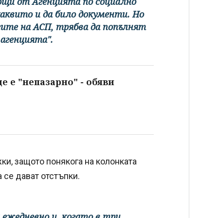
мощи от Агенцията по социално
каквито и да било документи. Но
угите на АСП, трябва да попълнят
 агенцията".
е е "непазарно" - обяви
ки, защото понякога на колонката
 се дават отстъпки.
 ежедневно и, когато в три