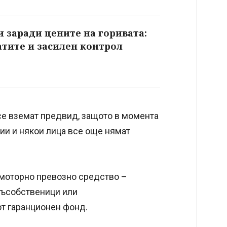
 заради цените на горивата:
атите и засилен контрол
 се вземат предвид, защото в момента
ии и някои лица все още нямат
моторно превозно средство –
 съсобственици или
от гаранционен фонд.