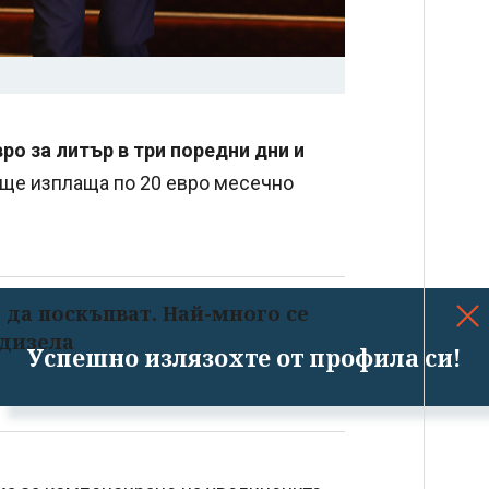
вро за литър в три поредни дни и
 ще изплаща по 20 евро месечно
да поскъпват. Най-много се
 дизела
Успешно излязохте от профила си!