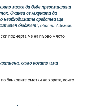
която може да бъде преосмислена
ток. Очаква се мярката да
ато необходимите средства ще
лжителен бюджет",
обясни Адемов.
ки подчерта, че на първо място
де активна, само когато има
по банковите сметки на хората, които