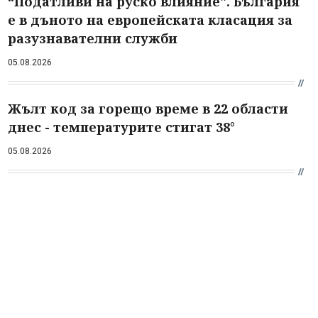
“Податливи на руско влияние". България
е в дъното на европейската класация за
разузнавателни служби
05.08.2026
Жълт код за горещо време в 22 области
днес - температурите стигат 38°
05.08.2026