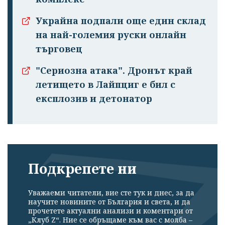
Успешно
Украйна подпали още един склад
излязохте от
на най-големия руски онлайн
профила си!
търговец
"Сериозна атака". Дронът край
летището в Лайпциг е бил с
експлозив и детонатор
Подкрепете ни
Уважаеми читатели, вие сте тук и днес, за да
научите новините от България и света, и да
прочетете актуални анализи и коментари от
„Клуб Z“. Ние се обръщаме към вас с молба –