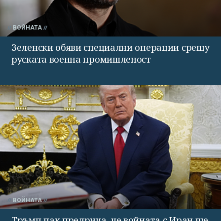
ВОЙНАТА
Зеленски обяви специални операции срещу
руската военна промишленост
ВОЙНАТА
Тръмп пак предрича, че войната с Иран ще