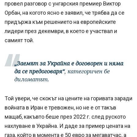
провел разговор с унгарския премиер Виктор
Орбан, на когото ясно е заявил, че трябва да се
придържа към решението на европейските
лидери през декември, в което е участвал и
самият той.
„Заемът за Украйна е договорен и няма
да се предоговаря“
, категоричен бе
диломатът.
Той увери, че скокът на цените на горивата заради
войната в Иран е тревожен, но не е от такъв
мащаб, какъвто беше през 2022 г. след руското
нахлуване в Украйна. И даде за пример цената на
газа, който в момента е 50 евро за мегаватчас, а