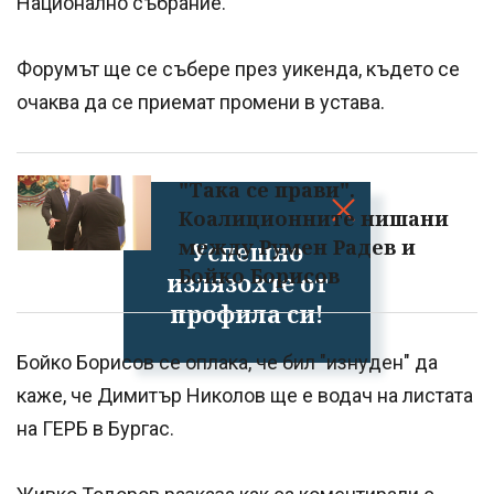
Национално събрание.
Форумът ще се събере през уикенда, където се
очаква да се приемат промени в устава.
"Така се прави".
Коалиционните нишани
между Румен Радев и
Успешно
Бойко Борисов
излязохте от
профила си!
Бойко Борисов се оплака, че бил "изнуден" да
каже, че Димитър Николов ще е водач на листата
на ГЕРБ в Бургас.