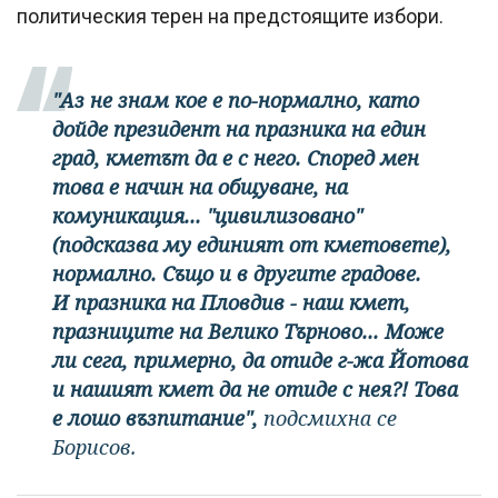
политическия терен на предстоящите избори.
"Аз не знам кое е по-нормално, като
дойде президент на празника на един
град, кметът да е с него. Според мен
това е начин на общуване, на
комуникация... "цивилизовано"
(подсказва му единият от кметовете),
нормално. Също и в другите градове.
И празника на Пловдив - наш кмет,
празниците на Велико Търново... Може
ли сега, примерно, да отиде г-жа Йотова
и нашият кмет да не отиде с нея?! Това
е лошо възпитание",
подсмихна се
Борисов.