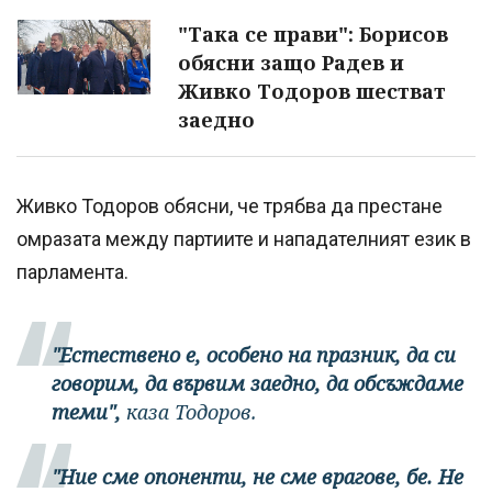
"Така се прави": Борисов
обясни защо Радев и
Живко Тодоров шестват
заедно
Живко Тодоров обясни, че трябва да престане
омразата между партиите и нападателният език в
парламента.
"Естествено е, особено на празник, да си
говорим, да вървим заедно, да обсъждаме
теми",
каза Тодоров.
"Ние сме опоненти, не сме врагове, бе. Не