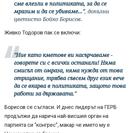
сме влезли в политиката, за да се
мразим и да се убиваме..."
, допълни
цветисто Бойко Борисов.
Живко Тодоров пак се включи:
"Ние като кметове ви насърчаваме -
говорете си с всички останали! Няма
смисъл от омраза, няма нужда от това
отрицание, трябва съвсем друг език вече
да се вкарва в политиката, защото това
работи за държавата."
Борисов се съгласи. И днес лидерът на ГЕРБ
продължи да нарича най-висшия орган на
партията си "конгрес", макар че името му е