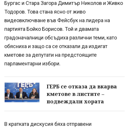
Бургас и Стара Загора Димитър Николов и Живко
Тодоров. Това стана ясно от живо
видеовключване във Фейсбук на лидера на
партията Бойко Борисов. Той и двамата
градоначалници обсъдиха различни теми, като
обясниха и защо са се отказали да издигат
кметове за депутати на предстоящите
парламентарни избори.
ГЕРБ се отказа да вкарва
кметове в листите –
подвеждали хората
В кратката дискусия бяха отправени