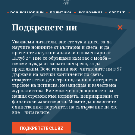
ВСИЧКИ НОВИНИ
ПОЛИТИКА
ИКОНОМИКА
СВЕТЪТ
Подкрепете ни
СПОРТ
КУЛТУРА
ТЕХНОЛОГИИ
КАЛЕЙДОСКОП
МНЕНИЯ
Уважаеми читатели, вие сте тук и днес, за да
научите новините от България и света, и да
прочетете актуални анализи и коментари от
„Клуб Z“. Ние се обръщаме към вас с молба –
имаме нужда от вашата подкрепа, за да
продължим. Вече години вие, читателите ни в 97
Общи условия
Политика за поверителност
държави на всички континенти по света,
отваряте всеки ден страницата ни в интернет в
Реклама
Партньори
Контакти
За Клуб Z
търсене на истинска, независима и качествена
Екип
Подкрепете ни
журналистика. Вие можете да допринесете за
нашия стремеж към истината, неприкривана от
финансови зависимости. Можете да помогнете
единственият поръчител на съдържание да сте
Издател на www.clubz.bg е „Клуб Зебра Медия“ ЕООД, София, ул. "Алеко
вие – читателите.
Константинов" 3. Всички права запазени 2026 „Клуб Зебра Медия“
ЕООД.
Препечатването на материали, снимки и видео от www.clubz.bg без
разрешение ще бъде преследвано по съдебен път, съгласно
ПОДКРЕПЕТЕ CLUBZ
ОБЩИТЕ УСЛОВИЯ