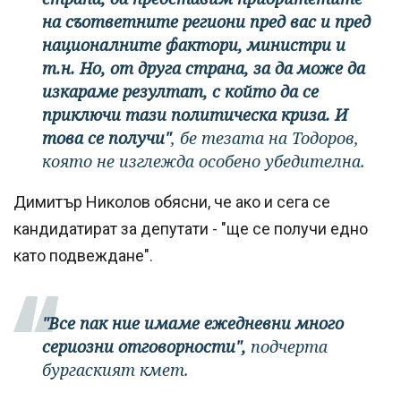
на съответните региони пред вас и пред
националните фактори, министри и
т.н. Но, от друга страна, за да може да
изкараме резултат, с който да се
приключи тази политическа криза. И
това се получи"
, бе тезата на Тодоров,
която не изглежда особено убедителна.
Димитър Николов обясни, че ако и сега се
кандидатират за депутати - "ще се получи едно
като подвеждане".
"Все пак ние имаме ежедневни много
сериозни отговорности",
подчерта
бургаският кмет.