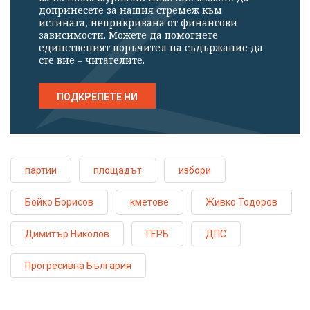
допринесете за нашия стремеж към
истината, неприкривана от финансови
зависимости. Можете да помогнете
единственият поръчител на съдържание да
сте вие – читателите.
ПОДКРЕПЕТЕ НИ
партии
площадът
избори
Бойко Борисов
кметове
Живко Тодоров
Димитър Николов
ГЕРБ
ДПС
Прогресивна България