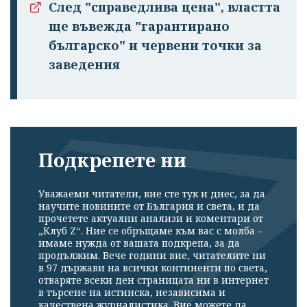
След "справедлива цена", властта
ще въвежда "гарантирано
българско" и червени точки за
заведения
Подкрепете ни
Уважаеми читатели, вие сте тук и днес, за да
научите новините от България и света, и да
прочетете актуални анализи и коментари от
„Клуб Z“. Ние се обръщаме към вас с молба –
имаме нужда от вашата подкрепа, за да
продължим. Вече години вие, читателите ни
в 97 държави на всички континенти по света,
отваряте всеки ден страницата ни в интернет
в търсене на истинска, независима и
качествена журналистика. Вие можете да