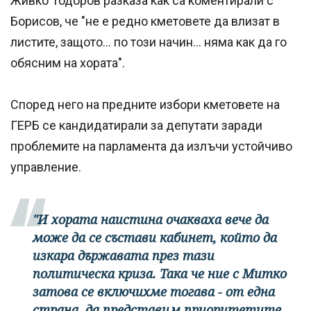
Живко Тодоров разказа как са коментирали с
Борисов, че "не е редно кметовете да влизат в
листите, защото... по този начин... няма как да го
обясним на хората".
Според него на предните избори кметовете на
ГЕРБ се кандидатирали за депутати заради
проблемите на парламента да излъчи устойчиво
управление.
"И хората наистина очакваха вече да
може да се състави кабинет, който да
изкара държавата през тази
политическа криза. Така че ние с Митко
затова се включихме тогава - от една
страна, да представим приоритетите