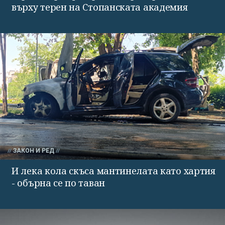
върху терен на Стопанската академия
ЗАКОН И РЕД
И лека кола скъса мантинелата като хартия
- обърна се по таван