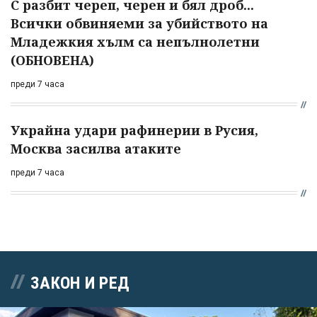
С разбит череп, черен и бял дроб...
Всички обвиняеми за убийството на
Младежкия хълм са непълнолетни
(ОБНОВЕНА)
преди 7 часа
Украйна удари рафинерии в Русия,
Москва засилва атаките
преди 7 часа
ЗАКОН И РЕД