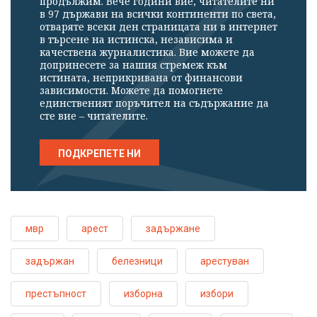
продължим. Вече години вие, читателите ни
в 97 държави на всички континенти по света,
отваряте всеки ден страницата ни в интернет
в търсене на истинска, независима и
качествена журналистика. Вие можете да
допринесете за нашия стремеж към
истината, неприкривана от финансови
зависимости. Можете да помогнете
единственият поръчител на съдържание да
сте вие – читателите.
ПОДКРЕПЕТЕ НИ
мвр
арест
задържане
задържан
белезници
арестуван
престъпност
изборна
избори