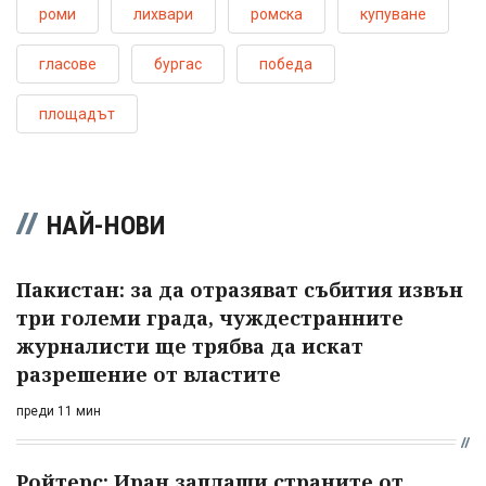
роми
лихвари
ромска
купуване
гласове
бургас
победа
площадът
НАЙ-НОВИ
Пакистан: за да отразяват събития извън
три големи града, чуждестранните
журналисти ще трябва да искат
разрешение от властите
преди 11 мин
Ройтерс: Иран заплаши страните от