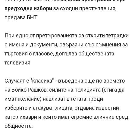
предходни избори
за сходни престъпления,
предава БНТ.
При едно от претърсванията са открити тетрадки
с имена и документи, свързани със съмнения за
търговия с гласове, допълва обществената
телевизия.
Случаят е "класика" - въведена още по времето
на Бойко Рашков: силите на полицията (стига да
имат желание) навлизат в гетата преди
изборите и атакуват лицата, отдавна известни
като лихвари и които имат огромно влияние сред
общността.