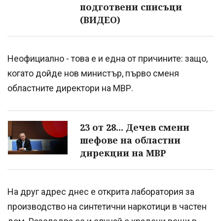
подготвени списъци
(ВИДЕО)
Неофициално - това е и една от причините: защо,
когато дойде нов министър, първо сменя
областните директори на МВР.
23 от 28... Дечев смени
шефове на областни
дирекции на МВР
На друг адрес днес е открита лаборатория за
производство на синтетични наркотици в частен