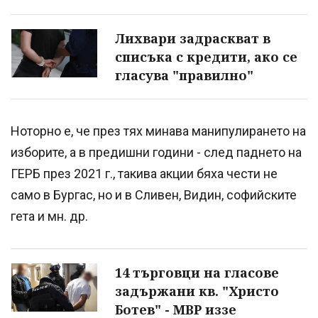
Лихвари задраскват в
списъка с кредити, ако се
гласува "правилно"
Ноторно е, че през тях минава манипулирането на
изборите, а в предишни години - след паднето на
ГЕРБ през 2021 г., такива акции бяха чести не
само в Бургас, но и в Сливен, Видин, софийските
гета и мн. др.
14 търговци на гласове
задържани кв. "Христо
Ботев" - МВР иззе