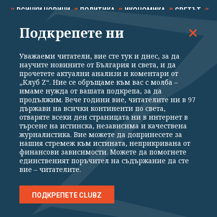
ВСИЧКИ НОВИНИ
ПОЛИТИКА
ИКОНОМИКА
СВЕТЪТ
Подкрепете ни
СПОРТ
КУЛТУРА
ТЕХНОЛОГИИ
КАЛЕЙДОСКОП
МНЕНИЯ
Уважаеми читатели, вие сте тук и днес, за да
научите новините от България и света, и да
прочетете актуални анализи и коментари от
„Клуб Z“. Ние се обръщаме към вас с молба –
имаме нужда от вашата подкрепа, за да
продължим. Вече години вие, читателите ни в 97
Общи условия
Политика за поверителност
държави на всички континенти по света,
отваряте всеки ден страницата ни в интернет в
Реклама
Партньори
Контакти
За Клуб Z
търсене на истинска, независима и качествена
Екип
Подкрепете ни
журналистика. Вие можете да допринесете за
нашия стремеж към истината, неприкривана от
финансови зависимости. Можете да помогнете
единственият поръчител на съдържание да сте
Издател на www.clubz.bg е „Клуб Зебра Медия“ ЕООД, София, ул. "Алеко
вие – читателите.
Константинов" 3. Всички права запазени 2026 „Клуб Зебра Медия“
ЕООД.
Препечатването на материали, снимки и видео от www.clubz.bg без
разрешение ще бъде преследвано по съдебен път, съгласно
ПОДКРЕПЕТЕ CLUBZ
ОБЩИТЕ УСЛОВИЯ