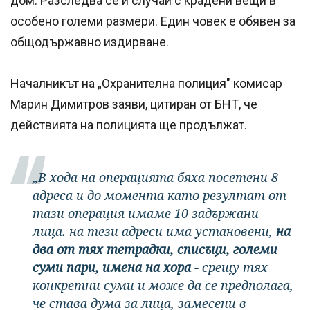
дом. Разследва се и случай с крадени вещи в
особено големи размери. Един човек е обявен за
общодържавно издирване.
Началникът на „Охранителна полиция" комисар
Марин Димитров заяви, цитиран от БНТ, че
действията на полицията ще продължат.
„В хода на операцията бяха посетени 8
адреса и до момента като резултат от
тази операция имаме 10 задържани
лица. на тези адреси има установени,
на
два от тях тетрадки, списъци, големи
суми пари, имена на хора -
срещу тях
конкретни суми и може да се предполага,
че става дума за лица, замесени в