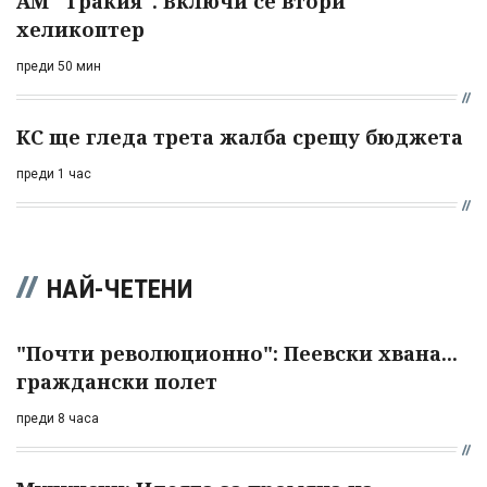
АМ "Тракия". Включи се втори
хеликоптер
преди 50 мин
КС ще гледа трета жалба срещу бюджета
преди 1 час
НАЙ-ЧЕТЕНИ
"Почти революционно": Пеевски хвана...
граждански полет
преди 8 часа