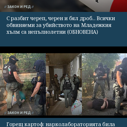
ЗАКОН И РЕД
С разбит череп, черен и бял дроб... Всички
обвиняеми за убийството на Младежкия
хълм са непълнолетни (ОБНОВЕНА)
ЗАКОН И РЕД
Горещ картоф: нарколабораторията била