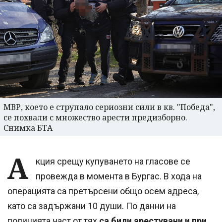
МВР, което е струпало сериозни сили в кв. "Победа",
се похвали с множество арести предизборно.
Снимка БТА
А
кция срещу купуването на гласове се
провежда в момента в Бургас. В хода на
операцията са претърсени общо осем адреса,
като са задържани 10 души. По данни на
полицията част от тях
са били арестувани и при