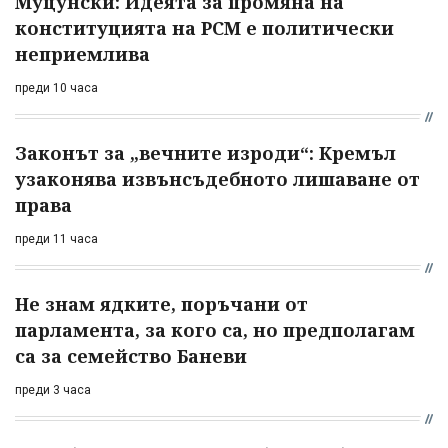
Муцунски: Идеята за промяна на
конституцията на РСМ е политически
неприемлива
преди 10 часа
Законът за „вечните изроди“: Кремъл
узаконява извънсъдебното лишаване от
права
преди 11 часа
Не знам ядките, поръчани от
парламента, за кого са, но предполагам
са за семейство Баневи
преди 3 часа