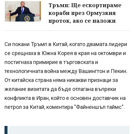
Тръмп: Ще ескортираме
кораби през Ормузкия
проток, ако се наложи
Си покани Тръмп в Китай, когато двамата лидери
се срещнаха в Южна Корея в края на октомври и
постигнаха примирие в търговската и
технологичната война между Вашингтон и Пекин.
От китайска страна няма никакви признаци за
желание визитата да бъде отлагана въпреки
конфликта в Иран, който е основен доставчик на
петрол за Китай, коментира "Файненшъл таймс".