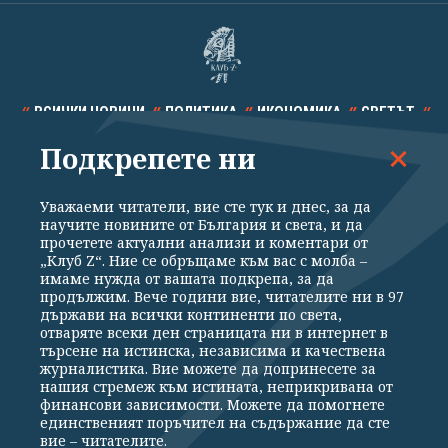
ВСИЧКИ НОВИНИ
ПОЛИТИКА
ИКОНОМИКА
СВЕТЪТ
Подкрепете ни
СПОРТ
КУЛТУРА
ТЕХНОЛОГИИ
КАЛЕЙДОСКОП
МНЕНИЯ
Уважаеми читатели, вие сте тук и днес, за да
научите новините от България и света, и да
прочетете актуални анализи и коментари от
„Клуб Z“. Ние се обръщаме към вас с молба –
имаме нужда от вашата подкрепа, за да
продължим. Вече години вие, читателите ни в 97
Общи условия
Политика за поверителност
държави на всички континенти по света,
отваряте всеки ден страницата ни в интернет в
Реклама
Партньори
Контакти
За Клуб Z
търсене на истинска, независима и качествена
Екип
Подкрепете ни
журналистика. Вие можете да допринесете за
нашия стремеж към истината, неприкривана от
финансови зависимости. Можете да помогнете
единственият поръчител на съдържание да сте
Издател на www.clubz.bg е „Клуб Зебра Медия“ ЕООД, София, ул. "Алеко
вие – читателите.
Константинов" 3. Всички права запазени 2026 „Клуб Зебра Медия“