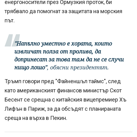
енергоносители през Ормузкия проток, би
трябвало да помогнат за защитата на морския
път.
"Напълно уместно е хората, които
извличат полза от пролива, да
допринесат за това там да не се случи
нищо лошо"
, обясни президентът.
Тръмп говори пред "Файненшъл таймс", след
като американският финансов министър Скот
Бесент се срещна с китайския вицепремиер Хъ
Лифън в Париж, за да обсъдят с планираната
среща на върха в Пекин.