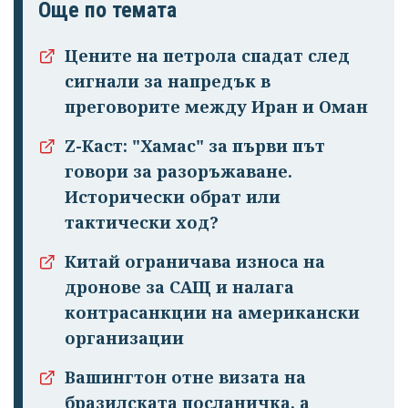
Още по темата
Успешно
Цените на петрола спадат след
излязохте от
сигнали за напредък в
профила си!
преговорите между Иран и Оман
Z-Каст: "Хамас" за първи път
говори за разоръжаване.
Исторически обрат или
тактически ход?
Китай ограничава износа на
дронове за САЩ и налага
контрасанкции на американски
организации
Вашингтон отне визата на
бразилската посланичка, а