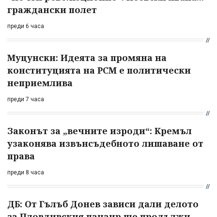
граждански полет
преди 6 часа
Муцунски: Идеята за промяна на
конституцията на РСМ е политически
неприемлива
преди 7 часа
Законът за „вечните изроди“: Кремъл
узаконява извънсъдебното лишаване от
права
преди 8 часа
ДБ: От Гълъб Донев зависи дали делото
за Пловдивския панаир ще продължи