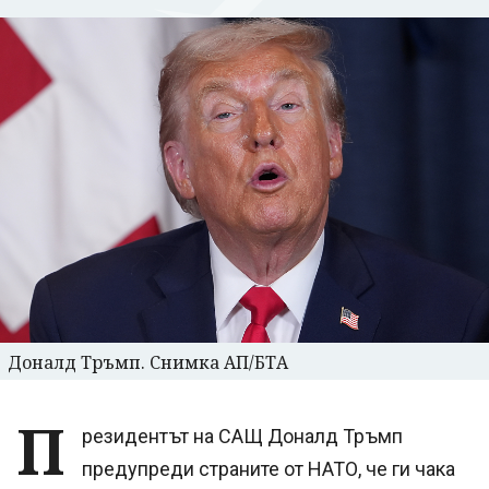
Доналд Тръмп. Снимка АП/БТА
П
резидентът на САЩ Доналд Тръмп
предупреди страните от НАТО, че ги чака