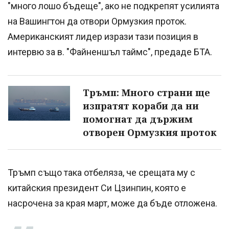
"много лошо бъдеще", ако не подкрепят усилията
на Вашингтон да отвори Ормузкия проток.
Американският лидер изрази тази позиция в
интервю за в. "Файненшъл таймс", предаде БТА.
Тръмп: Много страни ще
изпратят кораби да ни
помогнат да държим
отворен Ормузкия проток
Тръмп също така отбеляза, че срещата му с
китайския президент Си Цзинпин, която е
насрочена за края март, може да бъде отложена.