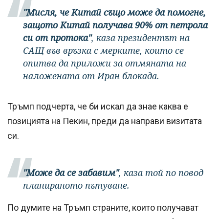
"Мисля, че Китай също може да помогне,
защото Китай получава 90% от петрола
си от протока"
, каза президентът на
САЩ във връзка с мерките, които се
опитва да приложи за отмяната на
наложената от Иран блокада.
Тръмп подчерта, че би искал да знае каква е
позицията на Пекин, преди да направи визитата
си.
"Може да се забавим"
, каза той по повод
планираното пътуване.
По думите на Тръмп страните, които получават