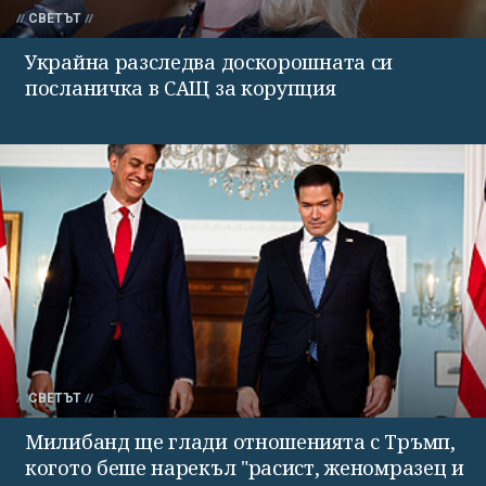
СВЕТЪТ
Украйна разследва доскорошната си
посланичка в САЩ за корупция
СВЕТЪТ
Милибанд ще глади отношенията с Тръмп,
когото беше нарекъл "расист, женомразец и