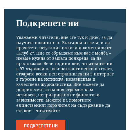
Подкрепете ни
Уважаеми читатели, вие сте тук и днес, за да
научите новините от България и света, и да
прочетете актуални анализи и коментари от
„Клуб Z“. Ние се обръщаме към вас с молба –
имаме нужда от вашата подкрепа, за да
продължим. Вече години вие, читателите ни
в 97 държави на всички континенти по света,
отваряте всеки ден страницата ни в интернет
в търсене на истинска, независима и
качествена журналистика. Вие можете да
допринесете за нашия стремеж към
истината, неприкривана от финансови
зависимости. Можете да помогнете
единственият поръчител на съдържание да
сте вие – читателите.
ПОДКРЕПЕТЕ НИ