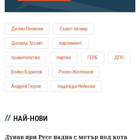
Делян Пеевски
Съвет за мир
Доналд Тръмп
парламент
правителство
партии
ГЕРБ
ДПС
Бойко Борисов
Росен Желязков
Андрей Гюров
Надежда Нейнски
НАЙ-НОВИ
Дунав при Русе падна с метър под кота