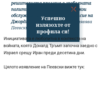
решителната промяна в глобалната
политическа карта на Света и кои
обслужват глобалното задкулисие на
Успешно
Джордж и Александър Сорос“,
заявява
излязохте от
Пеевски.
профила си!
Инициативата е любопитна в контекста на
войната, която Доналд Тръмп започна заедно с
Израел срещу Иран преди десетина дни.
Цялото изявление на Пеевски вижте тук: