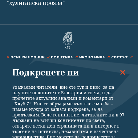
"хулиганска проява"
ВСИЧКИ НОВИНИ
ПОЛИТИКА
ИКОНОМИКА
СВЕТЪТ
Подкрепете ни
СПОРТ
КУЛТУРА
ТЕХНОЛОГИИ
КАЛЕЙДОСКОП
МНЕНИЯ
Уважаеми читатели, вие сте тук и днес, за да
научите новините от България и света, и да
прочетете актуални анализи и коментари от
„Клуб Z“. Ние се обръщаме към вас с молба –
имаме нужда от вашата подкрепа, за да
продължим. Вече години вие, читателите ни в 97
Общи условия
Политика за поверителност
държави на всички континенти по света,
отваряте всеки ден страницата ни в интернет в
Реклама
Партньори
Контакти
За Клуб Z
търсене на истинска, независима и качествена
Екип
Подкрепете ни
журналистика. Вие можете да допринесете за