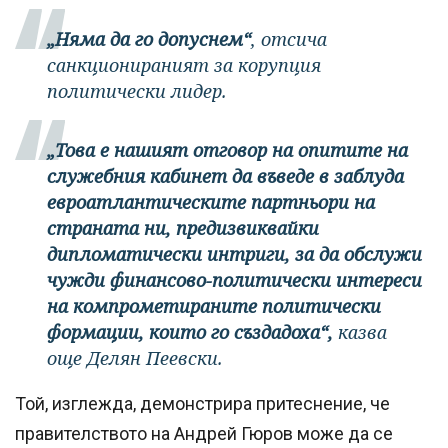
„Няма да го допуснем“
, отсича
санкционираният за корупция
политически лидер.
„Това е нашият отговор на опитите на
служебния кабинет да въведе в заблуда
евроатлантическите партньори на
страната ни, предизвиквайки
дипломатически интриги, за да обслужи
чужди финансово-политически интереси
на компрометираните политически
формации, които го създадоха“,
казва
още Делян Пеевски.
Той, изглежда, демонстрира притеснение, че
правителството на Андрей Гюров може да се