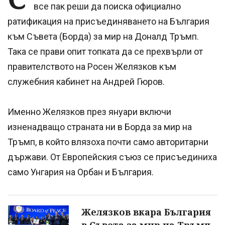
все пак реши да поиска официално
ратификация на присъединяването на България
към Съвета (Борда) за мир на Доналд Тръмп.
Така се прави опит топката да се прехвърли от
правителството на Росен Желязков към
служебния кабинет на Андрей Гюров.
Именно Желязков през януари включи
изненадващо страната ни в Борда за мир на
Тръмп, в който влязоха почти само авторитарни
държави. От Европейския съюз се присъединиха
само Унгария на Орбан и България.
Желязков вкара България