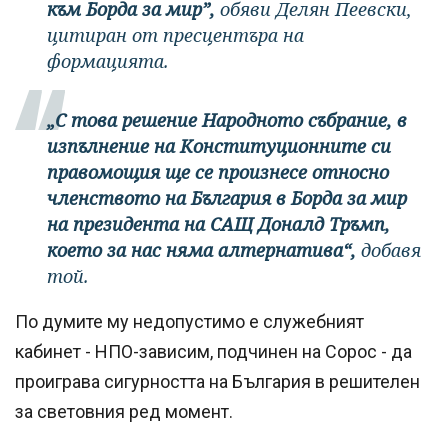
към Борда за мир”,
обяви Делян Пеевски,
цитиран от пресцентъра на
формацията.
„С това решение Народното събрание, в
изпълнение на Конституционните си
правомощия ще се произнесе относно
членството на България в Борда за мир
на президента на САЩ Доналд Тръмп,
което за нас няма алтернатива“,
добавя
той.
По думите му недопустимо е служебният
кабинет - НПО-зависим, подчинен на Сорос - да
проиграва сигурността на България в решителен
за световния ред момент.