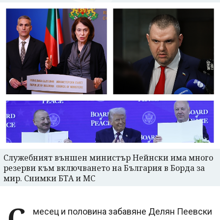
Служебният външен министър Нейнски има много
резерви към включването на България в Борда за
мир. Снимки БТА и МС
С
месец и половина забавяне Делян Пеевски