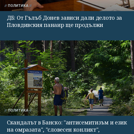
ПОЛИТИКА
ДБ: От Гълъб Донев зависи дали делото за
Пловдивския панаир ще продължи
ПОЛИТИКА
Скандалът в Банско: "антисемитизъм и език
на омразата", "словесен конликт",