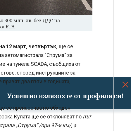
 300 млн. лв. без ДДС на
ка БТА
 на 12 март, четвъртък,
ще се
а автомагистрала "Струма" за
ие на тунела SCADA, съобщиха от
стове, според инструкциите за
правят два пъти в годината,
Успешно излязохте от профила си!
ще се пренасочва по обходен
осока Кулата ще се отклоняват по
път
трала „Струма“ /при 97-и км/, а