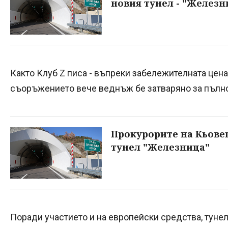
новия тунел - "Железн
Както Клуб Z писа - въпреки забележителната цена 
съоръжението вече веднъж бе затваряно за пълно
Прокурорите на Кьове
тунел "Железница"
Поради участието и на европейски средства, тунел