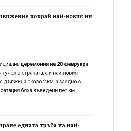
 движение покрай най-новия ни
фициална
церемония на 20 февруари
тунел в страната, а и най-новият -
с дължина около 2 км, а заедно с
плоатация бяха въведени пет км
иране едната тръба на най-