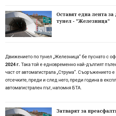
Оставят една лента за
тунел - "Железница"
Движението по тунел „Железница“ бе пуснато с о
2024 г.
Така той е едновременно най-дългият пътен 
част от автомагистрала „Струма“. Съоръжението е 
отсечките, преди и след него, преди година в екс
автомагистрален път, напомня БТА.
Затварят за преасфалт