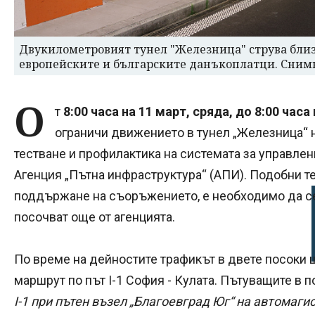
Двукилометровият тунел "Железница" струва близо
европейските и българските данъкоплатци. Сним
О
т
8:00 часа на 11 март, сряда, до 8:00 часа
ограничи движението в тунел „Железница“ н
тестване и профилактика на системата за управлен
Агенция „Пътна инфраструктура“ (АПИ). Подобни те
поддържане на съоръжението, е необходимо да се 
посочват още от агенцията.
По време на дейностите трафикът в двете посоки 
маршрут по път I-1 София - Кулата. Пътуващите в п
I-1 при пътен възел „Благоевград Юг“ на автомагис