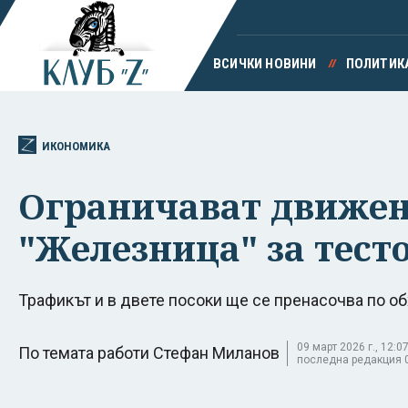
ВСИЧКИ НОВИНИ
ПОЛИТИК
ИКОНОМИКА
Ограничават движени
"Железница" за тест
Трафикът и в двете посоки ще се пренасочва по о
09 март 2026 г., 12:07
По темата работи Стефан Миланов
последна редакция 09