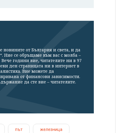
е новините от България и света, и да
“. Ние се обръщаме към вас с молба –
Вече години вие, читателите ни в 97
секи ден страницата ни в интернет в
налистика. Вие можете да
икривана от финансови зависимости.
държание да сте вие – читателите.
път
железница