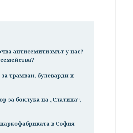
очва антисемитизмът у нас?
 семейства?
 за трамваи, булеварди и
р за боклука на „Слатина“,
а наркофабриката в София