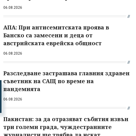
06.08.2026
АПА: При антисемитската проява в
Банско са замесени и деца от
австрийската еврейска общност
06.08.2026
Разследване застрашава главния здравен
съветник на САЩ по време на
пандемията
06.08.2026
Пакистан: за да отразяват събития извън
три големи града, чуждестранните
журналисти ще трябва да искат