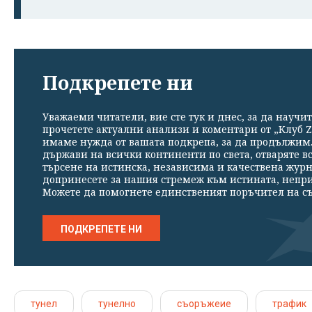
Подкрепете ни
Уважаеми читатели, вие сте тук и днес, за да научит
прочетете актуални анализи и коментари от „Клуб Z
имаме нужда от вашата подкрепа, за да продължим. 
държави на всички континенти по света, отваряте в
търсене на истинска, независима и качествена жур
допринесете за нашия стремеж към истината, непр
Можете да помогнете единственият поръчител на съ
ПОДКРЕПЕТЕ НИ
тунел
тунелно
съоръжеие
трафик