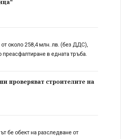
ица"
от около 258,4 млн. лв. (без ДДС),
 преасфалтиране в едната тръба.
ши проверяват строителите на
ът бе обект на разследване от