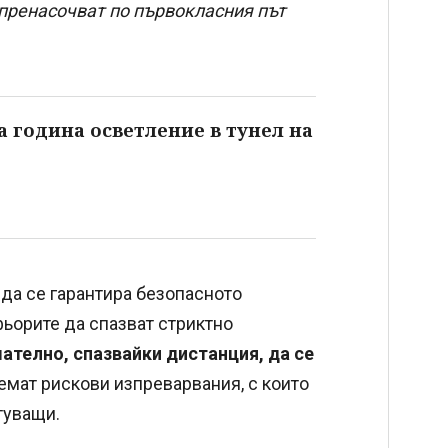
 пренасочват по първокласния път
 година осветление в тунел на
 да се гарантира безопасното
фьорите да спазват стриктно
ателно, спазвайки дистанция, да се
емат рискови изпреварвания, с които
туващи.