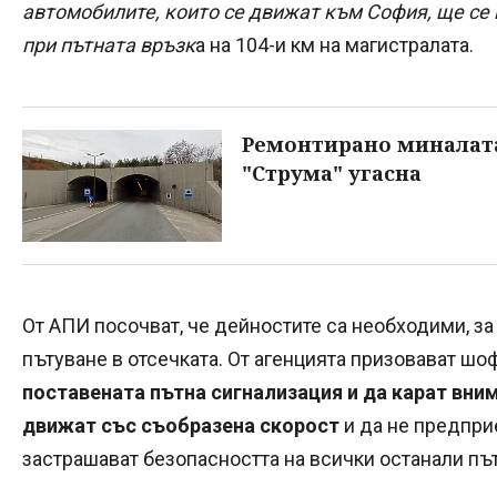
автомобилите, които се движат към София, ще се
при пътната връзк
а на 104-и км на магистралата.
Ремонтирано миналата
"Струма" угасна
От АПИ посочват, че дейностите са необходими, за
пътуване в отсечката. От агенцията призовават шо
поставената пътна сигнализация и да карат вним
движат със съобразена скорост
и да не предпри
застрашават безопасността на всички останали пъ