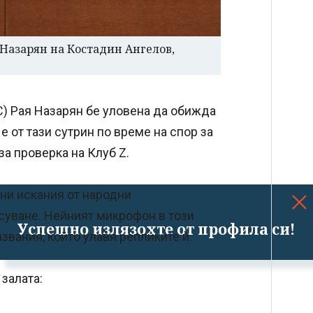
 Назарян на Костадин Ангелов,
) Рая Назарян бе уловена да обижда
е от тази сутрин по време на спор за
за проверка на Клуб Z.
чни искания от народни
суване. Нейният микрофон в този
Успешно излязохте от профила си!
азвания, който улавя репликите ѝ.
залата: