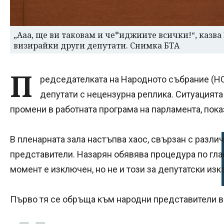
„Ааа, ще ви таковам и че*иджиите всички!“, казва
визирайки други депутати. Снимка БТА
П
редседателката на Народното събрание (НС
депутати с нецензурна реплика. Ситуацията 
промени в работната програма на парламента, пока
В пленарната зала настъпва хаос, свързан с разли
представители. Назарян обявява процедура по гла
момент е изключен, но не и този за депутатски изк
Първо тя се обръща към народни представители в 