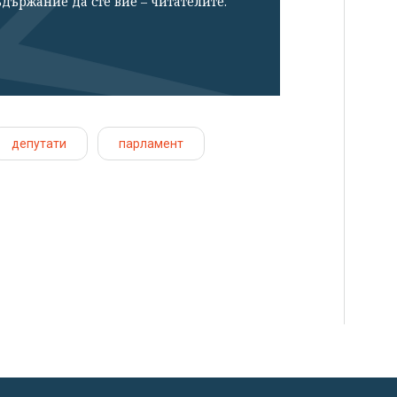
държание да сте вие – читателите.
депутати
парламент