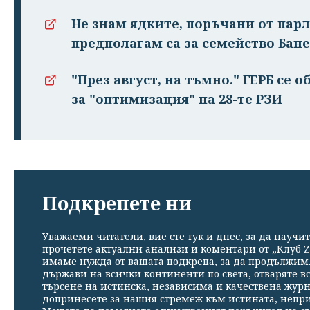
Не знам ядките, поръчани от парла
предполагам са за семейство Бан
"През август, на тъмно." ГЕРБ се 
за "оптимизация" на 28-те РЗИ
Подкрепете ни
Уважаеми читатели, вие сте тук и днес, за да научит
прочетете актуални анализи и коментари от „Клуб Z
имаме нужда от вашата подкрепа, за да продължим. 
държави на всички континенти по света, отваряте в
търсене на истинска, независима и качествена жур
допринесете за нашия стремеж към истината, непр