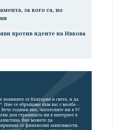
мента, за кого са, но
еви
обяви против идеите на Ивкова
е новините от България и света, и да
“. Ние се обръщаме към вас с молба –
Вече години вие, читателите ни в 97
секи ден страницата ни в интернет в
налистика. Вие можете да
икривана от финансови зависимости.