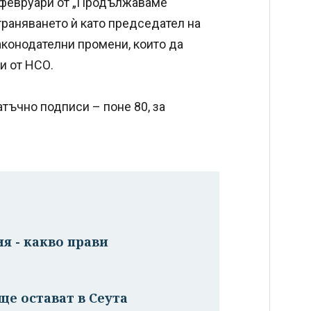
8 февруари от „Продължаваме
траняването ѝ като председател на
законодателни промени, които да
и от НСО.
тъчно подписи – поне 80, за
я - какво прави
ще остават в Сеута