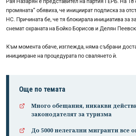
Рая Назарян е представител на партия ГЕРБ. На 1
промяната“ обявиха, че инициират подписка за отс
НС. Причината бе, че тя блокирала инициатива за 
снемат охраната на Бойко Борисов и Делян Пеевск
Към момента обаче, изглежда, няма събрани доста
иницииране на процедурата по свалянето ѝ.
Още по темата
Много обещания, никакви действи
законодателят за туризма
До 5000 нелегални мигранти все о