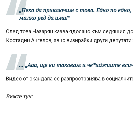
„Нека да приключим с това. Едно по едно, 
малко ред да има!“
След това Назарян казва ядосано към седящия до
Костадин Ангелов, явно визирайки други депутати:
... „Ааа, ще ви таковам и че*иджиите вси
Видео от скандала се разпространява в социалнит
Вижте тук: