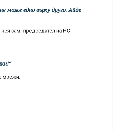
не може едно върху друго. Айде
 нея зам.-председател на НС
чки!“
е мрежи.