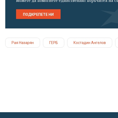
Можете да помогнете единственият поръчител на съ
ПОДКРЕПЕТЕ НИ
Рая Назарян
ГЕРБ
Костадин Ангелов