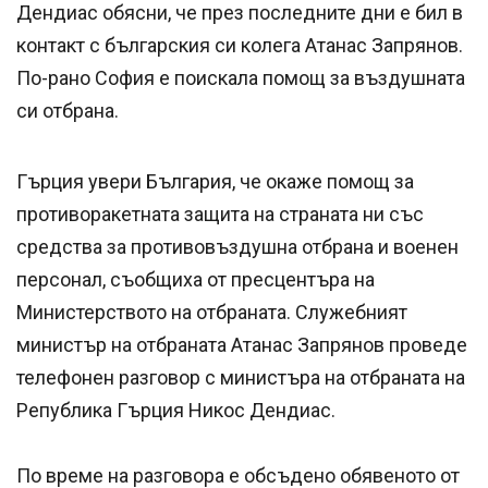
Дендиас обясни, че през последните дни е бил в
контакт с българския си колега Атанас Запрянов.
По-рано София е поискала помощ за въздушната
си отбрана.
Гърция увери България, че окаже помощ за
противоракетната защита на страната ни със
средства за противовъздушна отбрана и военен
персонал, съобщиха от пресцентъра на
Министерството на отбраната. Служебният
министър на отбраната Атанас Запрянов проведе
телефонен разговор с министъра на отбраната на
Република Гърция Никос Дендиас.
По време на разговора е обсъдено обявеното от