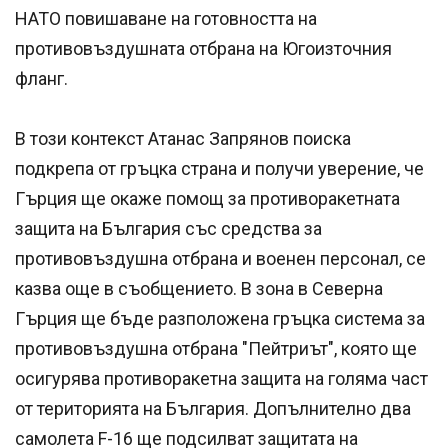
НАТО повишаване на готовността на
противовъздушната отбрана на Югоизточния
фланг.
В този контекст Атанас Запрянов поиска
подкрепа от гръцка страна и получи уверение, че
Гърция ще окаже помощ за противоракетната
защита на България със средства за
противовъздушна отбрана и военен персонал, се
казва още в съобщението. В зона в Северна
Гърция ще бъде разположена гръцка система за
противовъздушна отбрана "Пейтриът", която ще
осигурява противоракетна защита на голяма част
от територията на България. Допълнително два
самолета F-16 ще подсилват защитата на