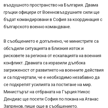
въздушното пространство на България. Двама
гръцки офицери от Военновъздушните сили ще
бъдат командировани в София за координация с
българското военно командване.
В съобщението е допълнено, че министрите са
обсъдили ситуацията в Близкия изток и
рисковете за региона от ескалацията на военния
конфликт. Двамата са изразили дълбока
загриженост от развитието на военните действия
и са подчертали, че е необходимо незабавно да
се подкрепят усилията за постигане на мир.
Министърът на отбраната на Гърция Никос
Дендиас ще посети София по покана на Атанас
Запрянов, пише още в съобщението.