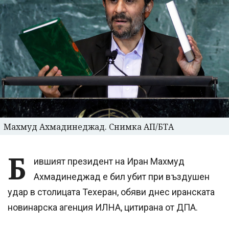
Махмуд Ахмадинеджад. Снимка АП/БТА
Б
ившият президент на Иран Махмуд
Ахмадинеджад е бил убит при въздушен
удар в столицата Техеран, обяви днес иранската
новинарска агенция ИЛНА, цитирана от ДПА.