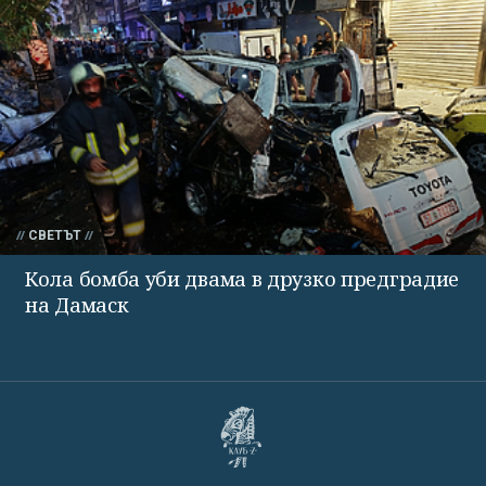
СВЕТЪТ
Кола бомба уби двама в друзко предградие
на Дамаск