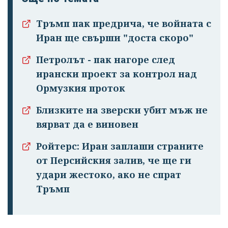
Тръмп пак предрича, че войната с
Иран ще свърши "доста скоро"
Петролът - пак нагоре след
ирански проект за контрол над
Ормузкия проток
Успешно
Близките на зверски убит мъж не
излязохте от
вярват да е виновен
профила си!
Ройтерс: Иран заплаши страните
от Персийския залив, че ще ги
удари жестоко, ако не спрат
Тръмп