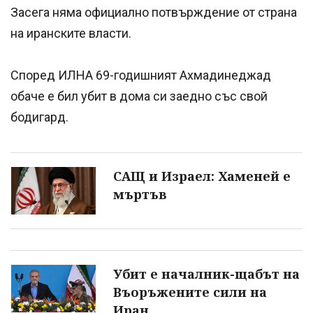
Засега няма официално потвърждение от страна
на иранските власти.
Според ИЛНА 69-годишният Ахмадинеджад
обаче е бил убит в дома си заедно със свой
бодигард.
САЩ и Израел: Хаменей е
мъртъв
Убит е началник-щабът на
Въоръжените сили на
Иран