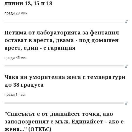
линии 12, 15 и 18
преди 28 мин
Петима от лабораторията за фентанил
остават в ареста, двама - под домашен
арест, един - с гаранция
преди 45 мин
Чака ни уморителна жега с температури
до 38 градуса
преди 1 час
"Списъкът е от дванайсет точки, ако
заподозреният е мъж. Единайсет – ако е
жена..." (ОТКЪС)