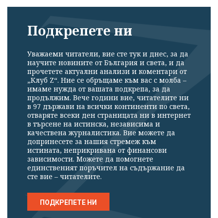
Подкрепете ни
Уважаеми читатели, вие сте тук и днес, за да
научите новините от България и света, и да
прочетете актуални анализи и коментари от
„Клуб Z“. Ние се обръщаме към вас с молба –
имаме нужда от вашата подкрепа, за да
продължим. Вече години вие, читателите ни
в 97 държави на всички континенти по света,
отваряте всеки ден страницата ни в интернет
в търсене на истинска, независима и
качествена журналистика. Вие можете да
допринесете за нашия стремеж към
истината, неприкривана от финансови
зависимости. Можете да помогнете
единственият поръчител на съдържание да
сте вие – читателите.
ПОДКРЕПЕТЕ НИ