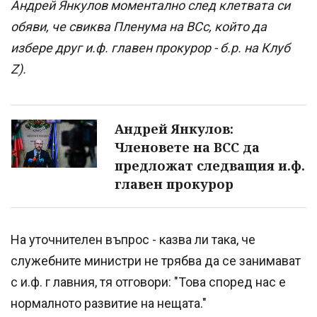
Андрей Янкулов моментално след клетвата си
обяви, че свиква Пленума на ВСс, който да
избере друг и.ф. главен прокурор - б.р. на Клуб
Z).
Андрей Янкулов:
Членовете на ВСС да
предложат следващия и.ф.
главен прокурор
На уточнителен въпрос - казва ли така, че
служебните министри не трябва да се занимават
с и.ф. г лавния, тя отговори: "Това според нас е
нормалното развитие на нещата."