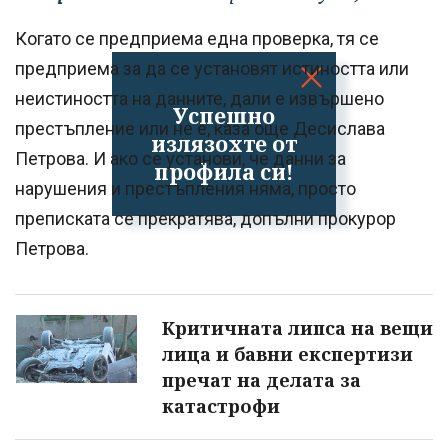
Когато се предприема една проверка, тя се
предприема за да се установят истиността или
неистиността на данните, дали е извършено
Успешно
престъпление или не е, каза още Десислава
излязохте от
Петрова. И ако се установи, че данни за
профила си!
нарушения и престъпления няма, просто
преписката се прекратява, допълни прокурор
Петрова.
Критичната липса на вещи
лица и бавни експертизи
пречат на делата за
катастрофи