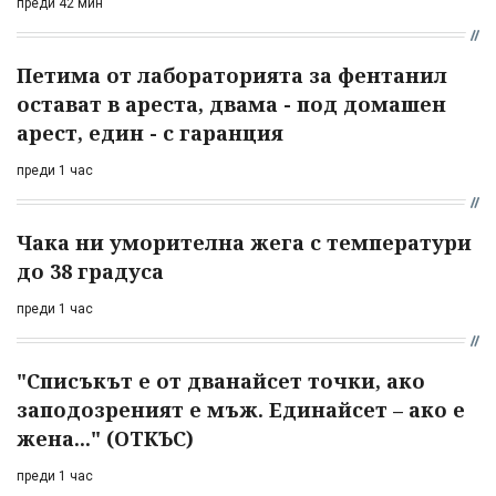
преди 42 мин
Петима от лабораторията за фентанил
остават в ареста, двама - под домашен
арест, един - с гаранция
преди 1 час
Чака ни уморителна жега с температури
до 38 градуса
преди 1 час
"Списъкът е от дванайсет точки, ако
заподозреният е мъж. Единайсет – ако е
жена..." (ОТКЪС)
преди 1 час