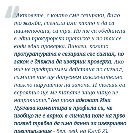
"Актовете, с които сме сезирани, било
то жалби, сигнали или както и да са
наименовани, са три. Но те са обединени
в една прокурорска преписка и по тях се
води една проверка. Винаги, когато
прокуратурата е сезирана със сигнал, по
закон е длъжна да извърши проверка
. Ако
ние не предприемем действия по сигнал,
самите ние ще допуснем изключително
тежко нарушение на закона. И тогава ви
вероятно ще ме питате защо нищо не
направихте." (на това
адвокат Ина
Лулчева коментира в профила си, че
изобщо не е вярно:
в сигнала поне на пръв
поглед трябва да има данни за извършено
престъпление
- бел. ред. на Клуб Z).