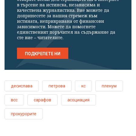
в търсене на истинска, независима и
качествена журналистика. Вие можете да
допринесете за нашия стремеж към
истината, неприкривана от финансови
зависимости. Можете да помогнете
единственият поръчител на съдържание да
сте вие – читателите.
ПОДКРЕПЕТЕ НИ
десислава
петрова
кс
пленум
всс
сарафов
асоциация
прокурорите