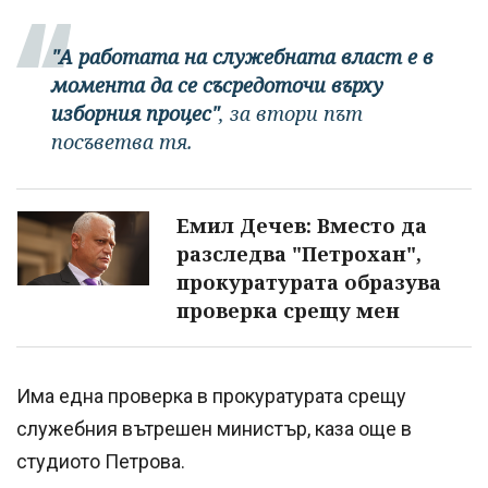
"А работата на служебната власт е в
момента да се съсредоточи върху
изборния процес"
, за втори път
посъветва тя.
Емил Дечев: Вместо да
разследва "Петрохан",
прокуратурата образува
проверка срещу мен
Има една проверка в прокуратурата срещу
служебния вътрешен министър, каза още в
студиото Петрова.