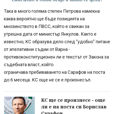
Така в много голяма степен Петрова намекна
каква вероятно ще бъде позицията на
мнозинството в ПВСС, който е свикан за
утрешна дата от министър Янкулов. Както е
известно, КС образува дело след "удобно" питане
от апелативни съдии от Варна -
противоконституционен ли е текстът от Закона за
съдебната власт, който
ограничава пребиваването на Сарафов на поста
до 6 месеца. КС още не се е произнесъл.
КС ще се произнесе - още
ли е на поста си Борислав
Сарафов