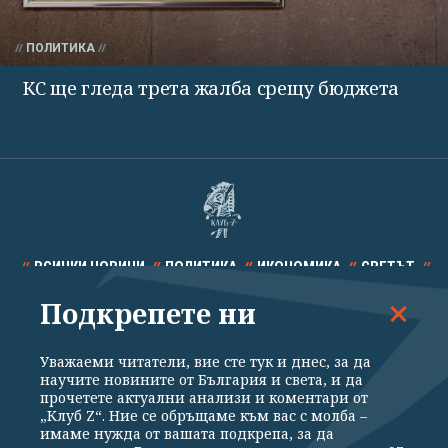
ПОЛИТИКА
КС ще гледа трета жалба срещу бюджета
ВСИЧКИ НОВИНИ
ПОЛИТИКА
ИКОНОМИКА
СВЕТЪТ
Подкрепете ни
СПОРТ
КУЛТУРА
ТЕХНОЛОГИИ
КАЛЕЙДОСКОП
МНЕНИЯ
Уважаеми читатели, вие сте тук и днес, за да
научите новините от България и света, и да
прочетете актуални анализи и коментари от
„Клуб Z“. Ние се обръщаме към вас с молба –
имаме нужда от вашата подкрепа, за да