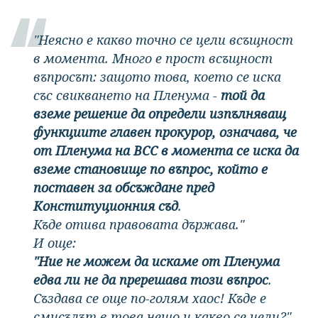
"Неясно е какво точно се цели всъщност
в момента. Много е прост всъщност
въпросът: защото това, което се иска
със свикването на Пленума -
той да
вземе решение да определи изпълняващ
функциите главен прокурор, означава, че
от Пленума на ВСС в момента се иска да
вземе становище по въпрос, който е
поставен за обсъждане пред
Конституционния съд
.
Къде отива правовата държава."
И още:
"Ние не можем да искаме от Пленума
едва ли не да пререшава този въпрос
.
Създава се още по-голям хаос! Къде е
смисълът в това нещо и какво се цели?"