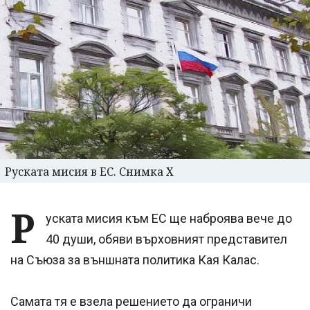
Руската мисия в ЕС. Снимка Х
Р
уската мисия към ЕС ще наброява вече до
40 души, обяви върховният представител
на Съюза за външната политика Кая Калас.
Самата тя е взела решението да ограничи