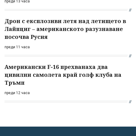
преди 13 часа
Дрон с експлозиви летя над летището в
Лайпциг – американското разузнаване
посочва Русия
преди 11 часа
Американски F-16 прехванаха два
цивилни самолета край голф клуба на
Тръмп
преди 12 часа