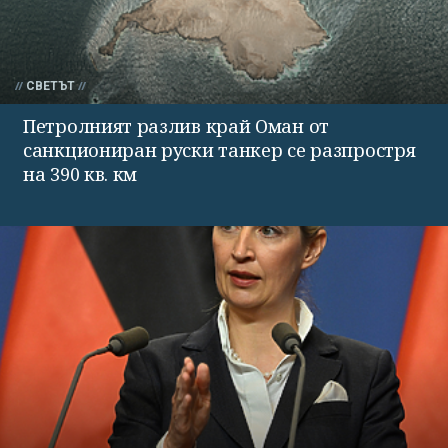
СВЕТЪТ
Петролният разлив край Оман от
санкциониран руски танкер се разпростря
на 390 кв. км