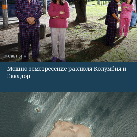
СВЕТЪТ
Мощно земетресение разлюля Колумбия и
Еквадор