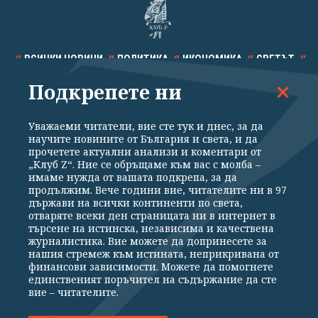
ВСИЧКИ НОВИНИ
ПОЛИТИКА
ИКОНОМИКА
СВЕТЪТ
Подкрепете ни
СПОРТ
КУЛТУРА
ТЕХНОЛОГИИ
КАЛЕЙДОСКОП
МНЕНИЯ
Уважаеми читатели, вие сте тук и днес, за да
научите новините от България и света, и да
прочетете актуални анализи и коментари от
„Клуб Z“. Ние се обръщаме към вас с молба –
имаме нужда от вашата подкрепа, за да
продължим. Вече години вие, читателите ни в 97
Общи условия
Политика за поверителност
държави на всички континенти по света,
отваряте всеки ден страницата ни в интернет в
Реклама
Партньори
Контакти
За Клуб Z
търсене на истинска, независима и качествена
Екип
Подкрепете ни
журналистика. Вие можете да допринесете за
нашия стремеж към истината, неприкривана от
финансови зависимости. Можете да помогнете
единственият поръчител на съдържание да сте
Издател на www.clubz.bg е „Клуб Зебра Медия“ ЕООД, София, ул. "Алеко
вие – читателите.
Константинов" 3. Всички права запазени 2026 „Клуб Зебра Медия“
ЕООД.
Препечатването на материали, снимки и видео от www.clubz.bg без