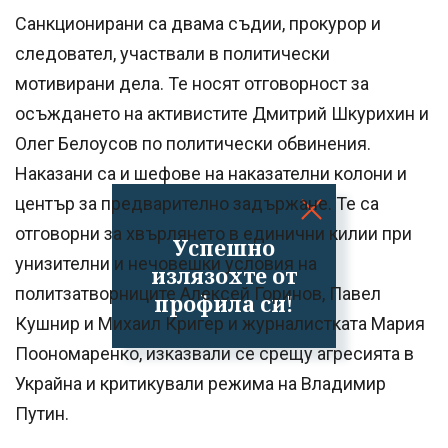
Санкционирани са двама съдии, прокурор и
следовател, участвали в политически
мотивирани дела. Те носят отговорност за
осъждането на активистите Дмитрий Шкурихин и
Олег Белоусов по политически обвинения.
Наказани са и шефове на наказателни колони и
център за предварително задържане. Те са
отговорни за хвърлянето в единични килии при
Успешно
унизителни и нечовешки условия на
излязохте от
политзатворниците Алексей Горинов, Павел
профила си!
Кушнир и Михаил Кригер и журналистката Мария
Поономаренко, изказвали се срещу агресията в
Украйна и критикували режима на Владимир
Путин.