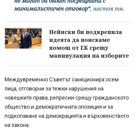
не могат да бъдат посрещнати с
минималистичен отговор“
, настоя тя.
Нейнски би подкрепила
идеята да поискаме
помощ от ЕК срещу
манипулация на изборите
Междувременно Съветът санкционира осем
лица, отговорни за тежки нарушения на
човешките права, репресии срещу гражданското
общество и демократичната опозиция и за
подкопаване на демокрацията и върховенството
на закона.