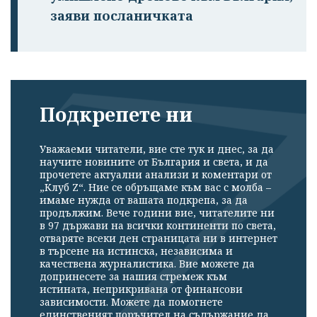
заяви посланичката
Подкрепете ни
Уважаеми читатели, вие сте тук и днес, за да
научите новините от България и света, и да
прочетете актуални анализи и коментари от
„Клуб Z“. Ние се обръщаме към вас с молба –
имаме нужда от вашата подкрепа, за да
продължим. Вече години вие, читателите ни
в 97 държави на всички континенти по света,
отваряте всеки ден страницата ни в интернет
в търсене на истинска, независима и
качествена журналистика. Вие можете да
допринесете за нашия стремеж към
истината, неприкривана от финансови
зависимости. Можете да помогнете
единственият поръчител на съдържание да