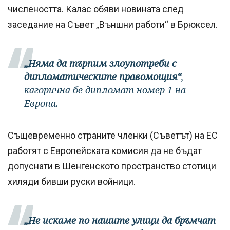
числеността. Калас обяви новината след
заседание на Съвет „Външни работи“ в Брюксел.
„Няма да търпим злоупотреби с
дипломатическите правомощия“
,
кагорична бе дипломат номер 1 на
Европа.
Същевременно страните членки (Съветът) на ЕС
работят с Европейската комисия да не бъдат
допуснати в Шенгенското пространство стотици
хиляди бивши руски войници.
„Не искаме по нашите улици да бръмчат