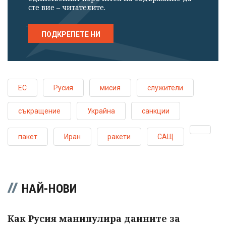
сте вие – читателите.
ПОДКРЕПЕТЕ НИ
ЕС
Русия
мисия
служители
съкращение
Украйна
санкции
пакет
Иран
ракети
САЩ
НАЙ-НОВИ
Как Русия манипулира данните за