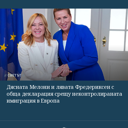
СВЕТЪТ
Дясната Мелони и лявата Фредериксен с
обща декларация срещу неконтролираната
имиграция в Европа