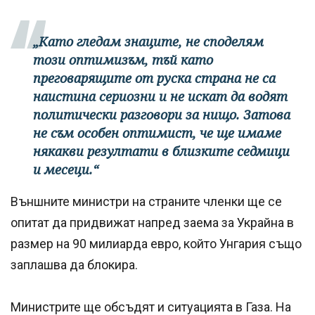
„Като гледам знаците, не споделям
този оптимизъм, тъй като
преговарящите от руска страна не са
наистина сериозни и не искат да водят
политически разговори за нищо. Затова
не съм особен оптимист, че ще имаме
някакви резултати в близките седмици
и месеци.“
Външните министри на страните членки ще се
опитат да придвижат напред заема за Украйна в
размер на 90 милиарда евро, който Унгария също
заплашва да блокира.
Министрите ще обсъдят и ситуацията в Газа. На