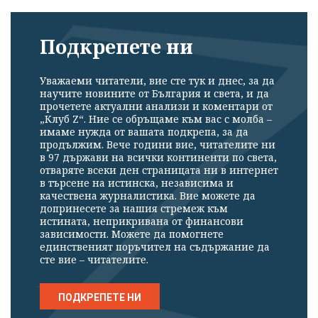
Подкрепете ни
Уважаеми читатели, вие сте тук и днес, за да
научите новините от България и света, и да
прочетете актуални анализи и коментари от
„Клуб Z“. Ние се обръщаме към вас с молба –
имаме нужда от вашата подкрепа, за да
продължим. Вече години вие, читателите ни
в 97 държави на всички континенти по света,
отваряте всеки ден страницата ни в интернет
в търсене на истинска, независима и
качествена журналистика. Вие можете да
допринесете за нашия стремеж към
истината, неприкривана от финансови
зависимости. Можете да помогнете
единственият поръчител на съдържание да
сте вие – читателите.
ПОДКРЕПЕТЕ НИ