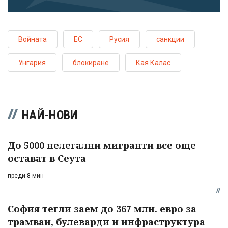
Войната
ЕС
Русия
санкции
Унгария
блокиране
Кая Калас
НАЙ-НОВИ
До 5000 нелегални мигранти все още
остават в Сеута
преди 8 мин
София тегли заем до 367 млн. евро за
трамваи, булеварди и инфраструктура