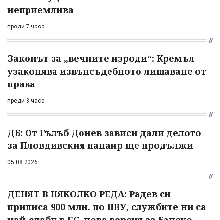
неприемлива
преди 7 часа
Законът за „вечните изроди“: Кремъл
узаконява извънсъдебното лишаване от
права
преди 8 часа
ДБ: От Гълъб Донев зависи дали делото
за Пловдивския панаир ще продължи
05.08.2026
ДЕНЯТ В НЯКОЛКО РЕДА: Радев си
приписа 900 млн. по ПВУ, службите ни са
най-слаби в ЕС, нова версия за Банско