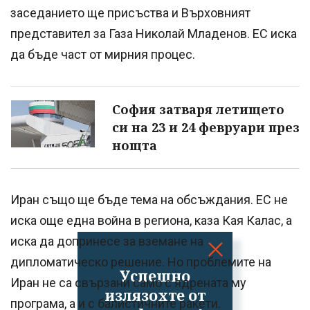
заседанието ще присъства и Върховният
представител за Газа Николай Младенов. ЕС иска
да бъде част от мирния процес.
София затваря летището
си на 23 и 24 февруари през
нощта
Иран също ще бъде тема на обсъждания. ЕС не
иска още една война в региона, каза Кая Калас, а
иска да допринесе за вземане на
дипломатическо решение. Но проблемите на
Успешно
Иран не са свързани само с ядрената му
излязохте от
програма, а и с балистичните ракети.