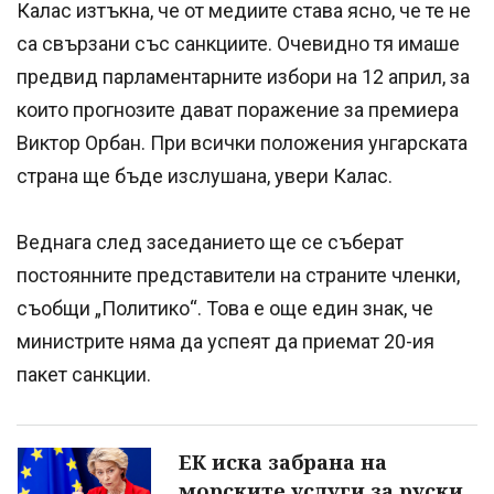
Калас изтъкна, че от медиите става ясно, че те не
са свързани със санкциите. Очевидно тя имаше
предвид парламентарните избори на 12 април, за
които прогнозите дават поражение за премиера
Виктор Орбан. При всички положения унгарската
страна ще бъде изслушана, увери Калас.
Веднага след заседанието ще се съберат
постоянните представители на страните членки,
съобщи „Политико“. Това е още един знак, че
министрите няма да успеят да приемат 20-ия
пакет санкции.
ЕК иска забрана на
морските услуги за руски