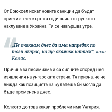
От Брюксел искат новите санкции да бъдат
приети за четвъртата годишнина от руското
нахлуване в Украйна. Тя се навършва утре.
„Не очаквам днес да има напредък по
този въпрос, но ще окажем натиск“
, каза
Калас.
Причина за песимизма й са силните според нея
изявления на унгарската страна. Тя призна, че не
вижда как позицията на Будапеща би могла да
бъде променена днес.
Колкото до това какви проблеми има Унгария,