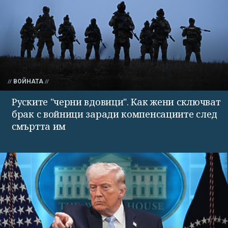
ВОЙНАТА
Руските "черни вдовици". Как жени сключват
брак с войници заради компенсациите след
смъртта им