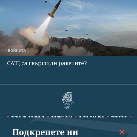
ВОЙНАТА
САЩ са свършили ракетите?
ВСИЧКИ НОВИНИ
ПОЛИТИКА
ИКОНОМИКА
СВЕТЪТ
Подкрепете ни
СПОРТ
КУЛТУРА
ТЕХНОЛОГИИ
КАЛЕЙДОСКОП