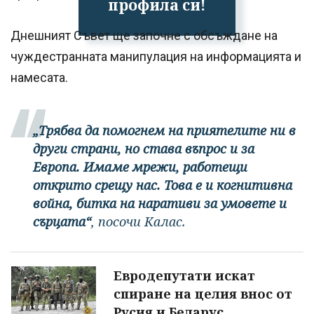
профила си!
Днешният Съвет ще започне с обсъждане на
чуждестранната манипулация на информацията и
намесата.
„Трябва да помогнем на приятелите ни в
други страни, но става въпрос и за
Европа. Имаме мрежи, работещи
открито срещу нас. Това е и когнитивна
война, битка на наративи за умовете и
сърцата“
, посочи Калас.
Евродепутати искат
спиране на целия внос от
Русия и Беларус