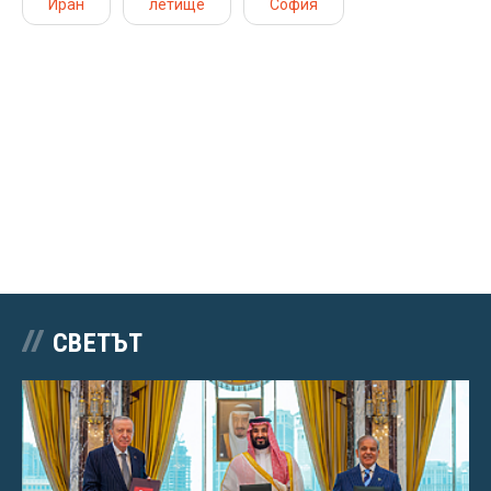
Иран
летище
София
СВЕТЪТ