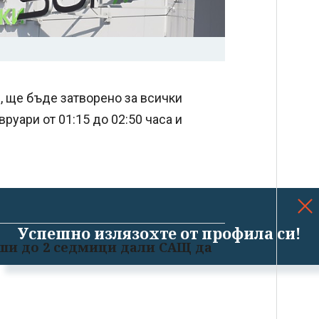
 ще бъде затворено за всички
руари от 01:15 до 02:50 часа и
Успешно излязохте от профила си!
еши до 2 седмици дали САЩ да