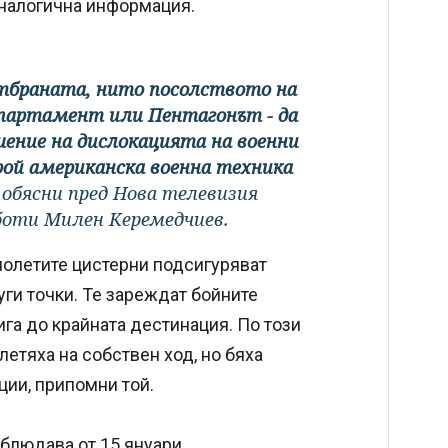
аналогична информация.
тбраната, нито посолството на
партамент или Пентагонът - да
ение на дислокацията на военни
ой американска военна техника
, обясни пред Нова телевизия
боти Милен Керемедчиев.
амолетите цистерни подсигуряват
ги точки. Те зареждат бойните
ига до крайната дестинация. По този
летяха на собствен ход, но бяха
ции, припомни той.
блюдава от 15 януари.