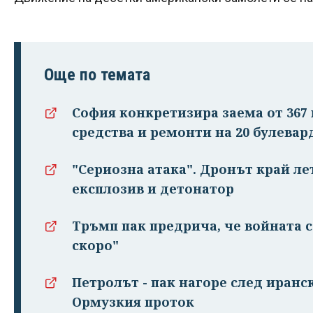
Още по темата
София конкретизира заема от 367 
средства и ремонти на 20 булевар
"Сериозна атака". Дронът край ле
експлозив и детонатор
Тръмп пак предрича, че войната 
скоро"
Петролът - пак нагоре след иранс
Ормузкия проток