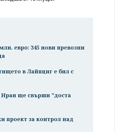
млн. евро: 345 нови превозни
да
тището в Лайпциг е бил с
с Иран ще свърши "доста
ки проект за контрол над