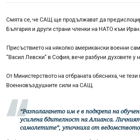
Смята се, че САЩ ще продължават да предислоцир
България и други страни членки на НАТО към Иран
Присъствието на няколко американски военни само
“Васил Левски” в София, вече разбуни духовете у н
От Министерството на отбраната обясниха, че тези
Военновъздушните сили на САЩ.
“Разполагането им е в подкрепа на обучен
усилена бдителност на Алианса. Личният
самолетите”, уточниха от ведомството