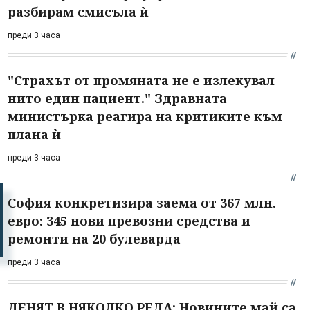
разбирам смисъла ѝ
преди 3 часа
"Страхът от промяната не е излекувал
нито един пациент." Здравната
министърка реагира на критиките към
плана ѝ
преди 3 часа
София конкретизира заема от 367 млн.
евро: 345 нови превозни средства и
ремонти на 20 булеварда
преди 3 часа
ДЕНЯТ В НЯКОЛКО РЕДА: Новините май са