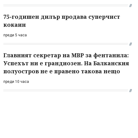
75-годишен дилър продава суперчист
кокаин
преди 5 часа
Главният секретар на МВР за фентанила:
Успехът ни е грандиозен. На Балканския
полуостров не е правено такова нещо
преди 10 часа