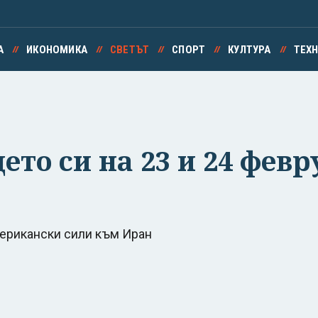
А
ИКОНОМИКА
СВЕТЪТ
СПОРТ
КУЛТУРА
ТЕХ
то си на 23 и 24 февр
мерикански сили към Иран