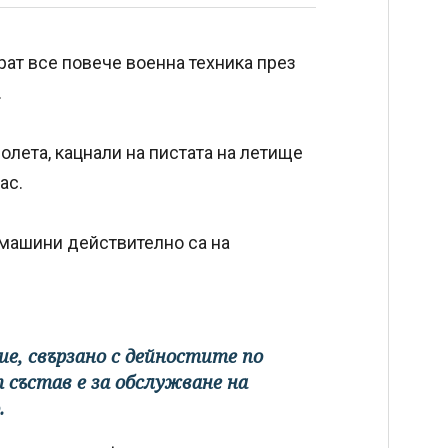
ат все повече военна техника през
.
лета, кацнали на пистата на летище
ас.
 машини действително са на
ие, свързано с дейностите по
 състав е за обслужване на
.