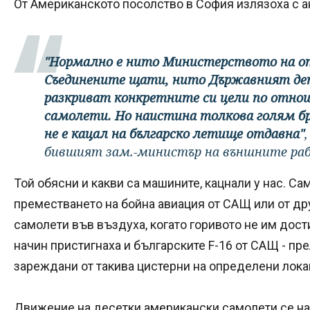
От Американското посолство в София излязоха с 
"Нормално е нито Министерството на о
Съединените щати, нито Държавният де
разкриват конкретните си цели по отнош
самолети. Но наистина толкова голям бр
не е кацал на българско летище отдавна"
бившият зам.-министър на външните ра
Той обясни и какви са машините, кацнали у нас. С
преместването на бойна авиация от САЩ или от дру
самолети във въздуха, когато горивото не им дост
начин пристигнаха и българските F-16 от САЩ - пре
зареждани от такива цистерни на определени лока
Движение на десетки американски самолети се на