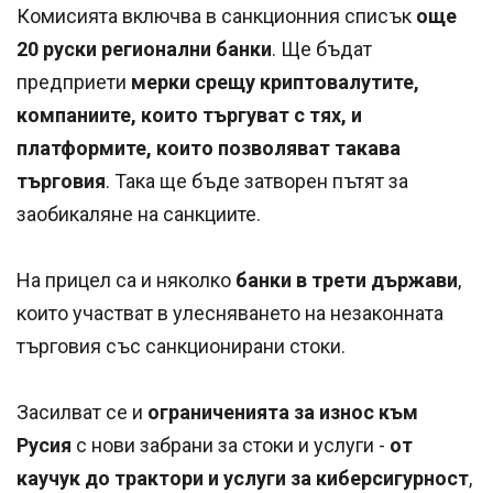
Комисията включва в санкционния списък
още
20 руски регионални банки
. Ще бъдат
предприети
мерки срещу криптовалутите,
компаниите, които търгуват с тях, и
платформите, които позволяват такава
търговия
. Така ще бъде затворен пътят за
заобикаляне на санкциите.
На прицел са и няколко
банки в трети държави
,
които участват в улесняването на незаконната
търговия със санкционирани стоки.
Засилват се и
ограниченията за износ към
Русия
с нови забрани за стоки и услуги -
от
каучук до трактори и услуги за киберсигурност
,