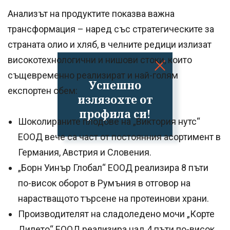
Анализът на продуктите показва важна
трансформация – наред със стратегическите за
страната олио и хляб, в челните редици излизат
високотехнологични и нишови стоки, които
същевременно реализират и най-голям
Успешно
експортен обем:
излязохте от
профила си!
Шоколираните плодове на „Виктория нутс“
ЕООД вече са част от постоянния асортимент в
Германия, Австрия и Словения.
„Борн Уинър Глобал“ ЕООД реализира 8 пъти
по-висок оборот в Румъния в отговор на
нарастващото търсене на протеинови храни.
Производителят на сладоледено мочи „Корте
Дилето“ ЕООД реализира над 4 пъти по-висок