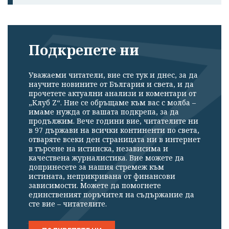
Подкрепете ни
Уважаеми читатели, вие сте тук и днес, за да
научите новините от България и света, и да
прочетете актуални анализи и коментари от
„Клуб Z“. Ние се обръщаме към вас с молба –
имаме нужда от вашата подкрепа, за да
продължим. Вече години вие, читателите ни
в 97 държави на всички континенти по света,
отваряте всеки ден страницата ни в интернет
в търсене на истинска, независима и
качествена журналистика. Вие можете да
допринесете за нашия стремеж към
истината, неприкривана от финансови
зависимости. Можете да помогнете
единственият поръчител на съдържание да
сте вие – читателите.