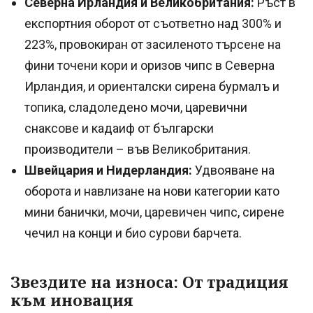
Северна Ирландия и Великобритания:
Ръст в
експортния оборот от съответно над 300% и
223%, провокиран от засиленото търсене на
фини точени кори и оризов чипс в Северна
Ирландия, и ориенталски сирена бурмалъ и
топика, сладоледено мочи, царевични
снаксове и кадаиф от български
производители – във Великобритания.
Швейцария и Нидерландия:
Удвояване на
оборота и навлизане на нови категории като
мини банички, мочи, царевичен чипс, сирене
чечил на конци и био сурови барчета.
Звездите на износа: От традиция
към иновация