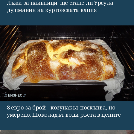
Лъжи за наивници: ще стане ли Урсула
душманин на куртовската капия
БИЗНЕС
8 евро за брой - козунакът поскъпва, но
умерено. Шоколадът води ръста в цените