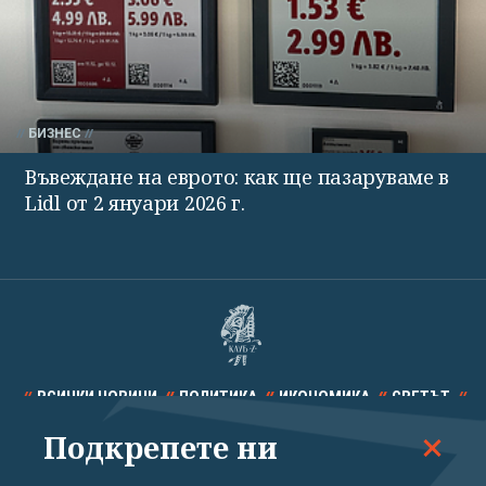
БИЗНЕС
Въвеждане на еврото: как ще пазаруваме в
Lidl от 2 януари 2026 г.
ВСИЧКИ НОВИНИ
ПОЛИТИКА
ИКОНОМИКА
СВЕТЪТ
Подкрепете ни
СПОРТ
КУЛТУРА
ТЕХНОЛОГИИ
КАЛЕЙДОСКОП
МНЕНИЯ