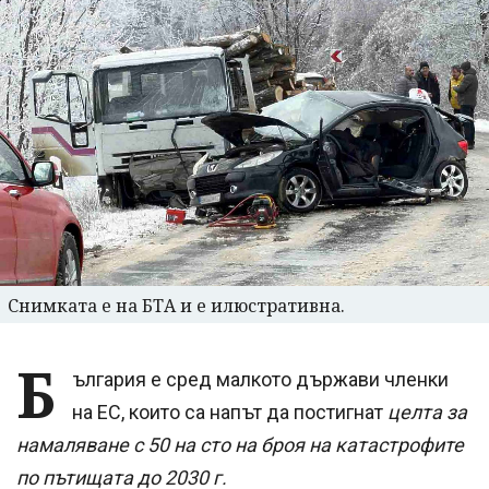
Снимката е на БТА и е илюстративна.
Б
ългария е сред малкото държави членки
на ЕС, които са напът да постигнат
целта за
намаляване с 50 на сто на броя на катастрофите
по пътищата до 2030 г.