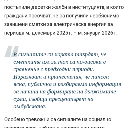
постъпили десетки жалби в институцията, в които
граждани посочват, че са получили необяснимо
завишени сметки за електрическа енергия за
периода м. декември 2025 г. – м. януари 2026 г.
В сигналите си хората твърдят, че
сметките им за ток са по-високи в
сравнение с предходни периоди.
Изразяват и притеснения, че липсва
ясна, публична и разбираема информация
за начина на формиране на дължимите
суми, съобщи пресцентърът на
омбудсмана.
Особено тревожни са сигналите на социално
уязвими хора, най вече пенсионери, които