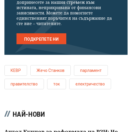
допринесете за нашия стремеж към
истината, неприкривана от финансови
зависимости. Можете да помогнете
единственият поръчител на съдържание да
сте вие – читателите.
ПОДКРЕПЕТЕ НИ
КЕВР
Жечо Станков
парламент
правителство
ток
електричество
НАЙ-НОВИ
Ангел Кунчев за реформата на РЗИ: Не