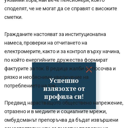
споделят, че не могат да се справят с високите
сметки.
Гражданите настояват за институционална
намеса, проверки на отчитането на
електромерите, както и за контрол върху начина,
по който енергийните дружества формират
фактурите за ток. В редица жалби се посочва и
рязко и необяснимо увеличение на
Успешно
потреблението на ток.
излязохте от
профила си!
Предвид нарастващото обществено напрежение,
отразено и в медиите и социалните мрежи,
омбудсманът препоръчва да бъдат извършени