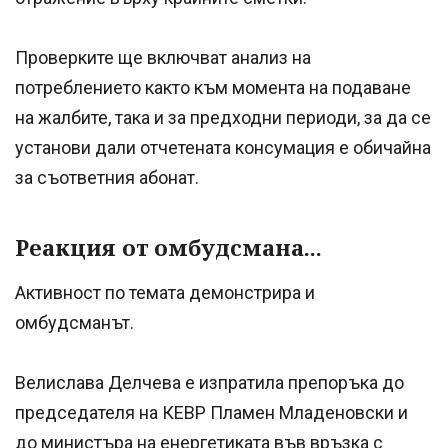
Проверките ще включват анализ на
потреблението както към момента на подаване
на жалбите, така и за предходни периоди, за да се
установи дали отчетената консумация е обичайна
за съответния абонат.
Реакция от омбудсмана...
Активност по темата демонстрира и
омбудсманът.
Велислава Делчева е изпратила препоръка до
председателя на КЕВР Пламен Младеновски и
до министъра на енергетиката във връзка с