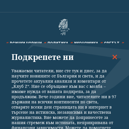
ВСИЧКИ НОВИНИ
ПОЛИТИКА
ИКОНОМИКА
СВЕТЪТ
Подкрепете ни
СПОРТ
КУЛТУРА
ТЕХНОЛОГИИ
КАЛЕЙДОСКОП
МНЕНИЯ
Уважаеми читатели, вие сте тук и днес, за да
научите новините от България и света, и да
прочетете актуални анализи и коментари от
„Клуб Z“. Ние се обръщаме към вас с молба –
имаме нужда от вашата подкрепа, за да
продължим. Вече години вие, читателите ни в 97
Общи условия
Политика за поверителност
държави на всички континенти по света,
отваряте всеки ден страницата ни в интернет в
Реклама
Партньори
Контакти
За Клуб Z
търсене на истинска, независима и качествена
Екип
Подкрепете ни
журналистика. Вие можете да допринесете за
нашия стремеж към истината, неприкривана от
финансови зависимости. Можете да помогнете