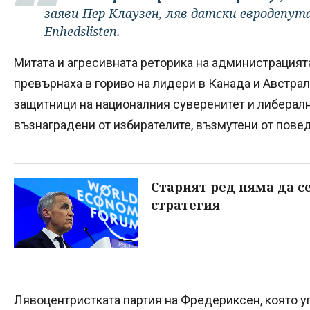
заяви Пер Клаузен, ляв датски евродепу
Enhedslisten.
Митата и агресивната реторика на администрацият
превърнаха в гориво на лидери в Канада и Австрал
защитници на националния суверенитет и либералн
възнаградени от избирателите, възмутени от пове
Старият ред няма да се
стратегия
Лявоцентристката партия на Фредериксен, която у