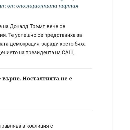
тат от опозиционната партия
а на Доналд Тръмп вече се
ия. Те успешно се представиха за
ата демокрация, заради което бяха
дението на президента на САЩ.
 върне. Носталгията не е
правлява в коалиция с