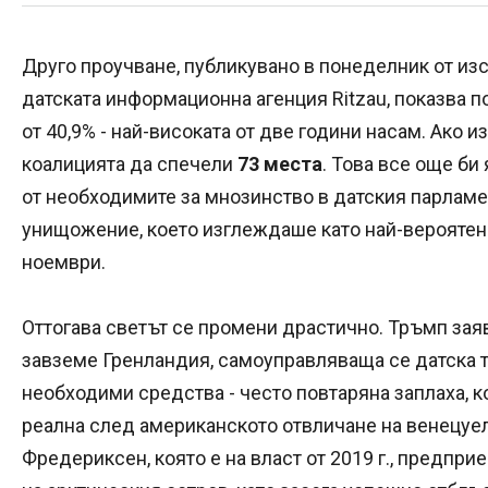
Друго проучване, публикувано в понеделник от из
датската информационна агенция Ritzau, показва 
от 40,9% - най-високата от две години насам. Ако и
коалицията да спечели
73 места
. Това все още би
от необходимите за мнозинство в датския парламе
унищожение, което изглеждаше като най-вероятен
ноември.
Оттогава светът се промени драстично. Тръмп заяв
завземе Гренландия, самоуправляваща се датска т
необходими средства - често повтаряна заплаха, 
реална след американското отвличане на венецуе
Фредериксен, която е на власт от 2019 г., предпр