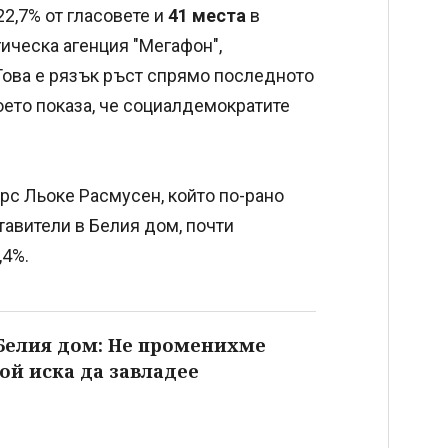
22,7% от гласовете и
41 места
в
ическа агенция "Мегафон",
 Това е рязък ръст спрямо последното
оето показа, че социалдемократите
рс Льоке Расмусен, който по-рано
тавители в Белия дом, почти
,4%.
 Белия дом: Не променихме
ой иска да завладее