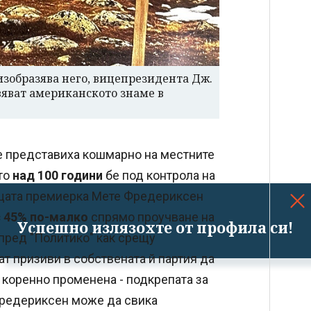
изобразява него, вицепрезидента Дж.
вяват американското знаме в
е представиха кошмарно на местните
йто
над 100 години
бе под контрола на
ащата премиерка Мете Фредериксен
с 45% по-малко
спрямо проучване на
Успешно излязохте от профила си!
 пред "Политико" как срещу
т призиви в собствената й партия да
 коренно променена - подкрепата за
 Фредериксен може да свика