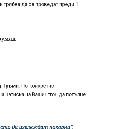
к трябва да се проведат преди 1
Труман
 Тръмп
. По-конкретно -
на натиска на Вашингтон да погълне
место да изглеждат покорни"
,