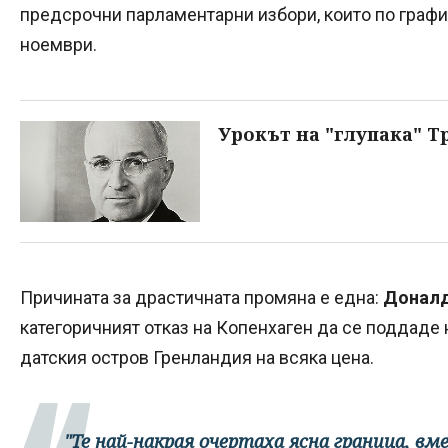
предсрочни парламентарни избори, които по графи
ноември.
Урокът на "глупака" 
Причината за драстичната промяна е една:
Доналд
категоричният отказ на Копенхаген да се поддаде 
датския остров Гренландия на всяка цена.
"Те най-накрая очертаха ясна граница, в