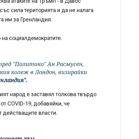
ква атаките на Тръмп - в Давос
ъс сила територията и да не налага
а им за Гренландия.
 на социалдемократите.
 пред "Политико" Ан Расмусен,
кия колеж в Лондон, визирайки
енландия".
кият народ е заставял толкова твърдо
от COVID-19, добавяйки, че
т действащите власти.
насочват към