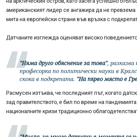
на арктическия остров, като засега успешно отблъс
американският лидер се ангажира да не превзема с
мита на европейски страни във връзка с подкрепат
Датчаните изглежда оценяват високо поведението
"Няма друго обяснение за това"
, разказва
професорка по политически науки в Кралс
скока в подкрепата.
"На първо място е Гр
Расмусен изтъква, че последният път, когато датс
зад правителството, е бил по време на пандемията 
националните кризи традиционно облагодетелства
"Мисля, че много датчани в момента се 