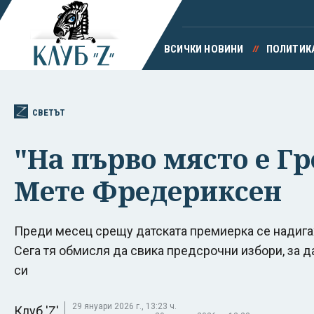
ВСИЧКИ НОВИНИ
ПОЛИТИК
СВЕТЪТ
"На първо място е Г
Мете Фредериксен
Преди месец срещу датската премиерка се надигах
Сега тя обмисля да свика предсрочни избори, за д
си
29 януари 2026 г., 13:23 ч.
Клуб 'Z'