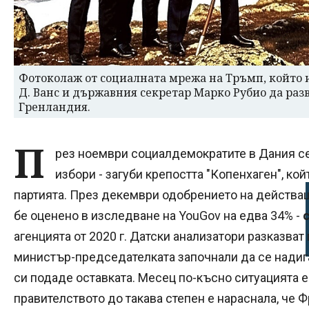
Фотоколаж от социалната мрежа на Тръмп, който 
Д. Ванс и държавния секретар Марко Рубио да раз
Гренландия.
П
рез ноември социалдемократите в Дания с
избори - загуби крепостта "Копенхаген", ко
партията. През декември одобрението на действ
бе оценено в изследване на YouGov на едва 34% -
агенцията от 2020 г. Датски анализатори разказват
министър-председателката започнали да се надига
си подаде оставката. Месец по-късно ситуацията е
правителството до такава степен е нараснала, че