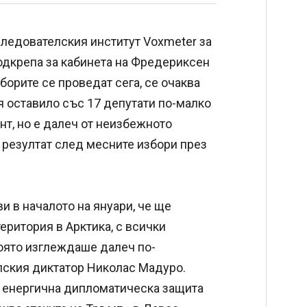
следователския институт Voxmeter за
подкрепа за кабинета на Фредериксен
зборите се проведат сега, се очаква
 я оставило със 17 депутати по-малко
нт, но е далеч от неизбежното
 резултат след месните избори през
и в началото на януари, че ще
еритория в Арктика, с всички
която изглеждаше далеч по-
лския диктатор Николас Мадуро.
ие енергична дипломатическа защита