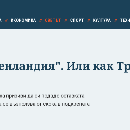
А
ИКОНОМИКА
СВЕТЪТ
СПОРТ
КУЛТУРА
ТЕХ
ренландия". Или как Т
а призиви да си подаде оставката.
а се възползва от скока в подкрепата