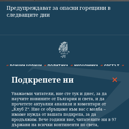
Предупреждават за опасни горещини в
следващите дни
ВСИЧКИ НОВИНИ
ПОЛИТИКА
ИКОНОМИКА
СВЕТЪТ
Подкрепете ни
СПОРТ
КУЛТУРА
ТЕХНОЛОГИИ
КАЛЕЙДОСКОП
МНЕНИЯ
Уважаеми читатели, вие сте тук и днес, за да
научите новините от България и света, и да
прочетете актуални анализи и коментари от
„Клуб Z“. Ние се обръщаме към вас с молба –
имаме нужда от вашата подкрепа, за да
продължим. Вече години вие, читателите ни в 97
Общи условия
Политика за поверителност
държави на всички континенти по света,