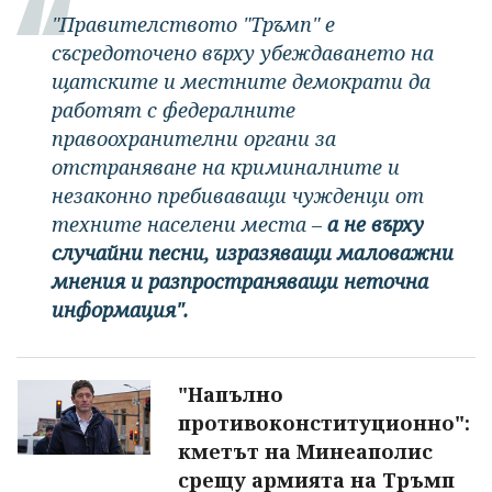
"Правителството "Тръмп" е
съсредоточено върху убеждаването на
щатските и местните демократи да
работят с федералните
правоохранителни органи за
отстраняване на криминалните и
незаконно пребиваващи чужденци от
техните населени места –
а не върху
случайни песни, изразяващи маловажни
мнения и разпространяващи неточна
информация".
"Напълно
противоконституционно":
кметът на Минеаполис
срещу армията на Тръмп