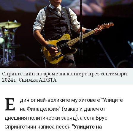
Спрингстийн по време на концерт през септември
2024 г. Снимка АП/БТА
Е
дин от най-великите му хитове е "Улиците
на Филаделфия" (макар и далеч от
днешния политически заряд), а сега Брус
Спрингстийн написа песен
"Улиците на