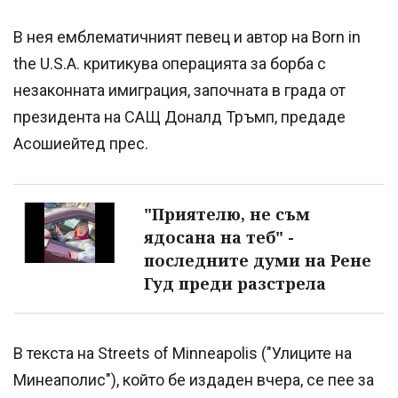
В нея емблематичният певец и автор на Born in
the U.S.A. критикува операцията за борба с
незаконната имиграция, започната в града от
президента на САЩ Доналд Тръмп, предаде
Асошиейтед прес.
"Приятелю, не съм
ядосана на теб" -
последните думи на Рене
Гуд преди разстрела
В текста на Streets of Minneapolis ("Улиците на
Минеаполис"), който бе издаден вчера, се пее за