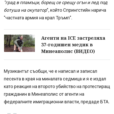
"град в пламъци, борещ се срещу огън и лед под
ботуша на окупатор
", който Спрингстийн нарича
"частната армия на крал Тръмп".
Агенти на ICE застреляха
37-годишен медик в
Минеаполис (ВИДЕО)
Музикантът съобщи, че е написал и записал
песента в края на миналата седмица и я е издал
като реакция на второто убийство на протестиращ
гражданин в Минеаполис от агенти на
федералните имиграционни власти, предаде БТА.