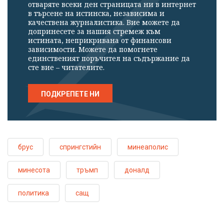
отваряте всеки ден страницата ни в интернет
в търсене на истинска, независима и
качествена журналистика. Вие можете да
допринесете за нашия стремеж към
истината, неприкривана от финансови
зависимости. Можете да помогнете
единственият поръчител на съдържание да
сте вие – читателите.
ПОДКРЕПЕТЕ НИ
брус
спрингстийн
минеаполис
минесота
тръмп
доналд
политика
сащ