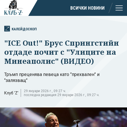
ВСИЧКИ НОВИНИ
КАЛЕЙДОСКОП
"ICE Out!" Брус Спрингстийн
отдаде почит с "Улиците на
Минеаполис" (ВИДЕО)
Тръмп преценява певеца като "прехвален" и
"залязващ"
29 януари 2026 г., 09:27 ч.
Клуб 'Z'
последна редакция 29 януари 2026 г., 09:27 ч.