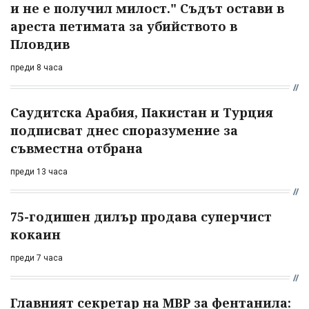
и не е получил милост." Съдът остави в
ареста петимата за убийството в
Пловдив
преди 8 часа
Саудитска Арабия, Пакистан и Турция
подписват днес споразумение за
съвместна отбрана
преди 13 часа
75-годишен дилър продава суперчист
кокаин
преди 7 часа
Главният секретар на МВР за фентанила: