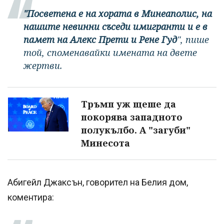
"Посветена е на хората в Минеаполис, на
нашите невинни съседи имигранти и е в
памет на Алекс Прети и Рене Гуд
", пише
той, споменавайки имената на двете
жертви.
Тръмп уж щеше да
покорява западното
полукълбо. А "загуби"
Минесота
Абигейл Джаксън, говорител на Белия дом,
коментира: