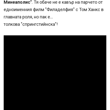
Минеаполис"
. Тя обаче не е кавър на парчето от
едноименния филм "Филаделфия" с Том Ханкс в
главната роля, но пак е...
толкова "спрингстийнска"!