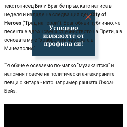
текстописец Били Браг бе пръв, като написа в
неделя и издаде на следващия ден
City of
Heroes
("Град на герои"). Браг обяви публично, че
Успешно
песента е вдъхновена от убийството на Прети, а в
излязохте от
основата му е "храбростта на хората в
профила си!
Минеаполис".
Тя обаче е осезаемо по-малко "музикантска" и
напомня повече на политически ангажираните
певци с китара - като например ранната Джоан
Бейз.