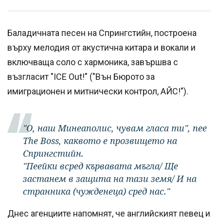
Баладичната песен на Спрингстийн, построена
върху мелодия от акустична китара и вокали и
включваща соло с хармоника, завършва с
възгласит "ICE Out!" ("Вън Бюрото за
имиграционен и митнически контрол, АЙС!").
"О, наш Минеаполис, чувам гласа ти", пее
The Boss, каквото е прозвището на
Спрингстийн.
"Пеейки всред кървавата мъгла/ Ще
застанем в защита на тази земя/ И на
странника (чужденеца) сред нас."
Днес агенциите напомнят, че английският певец и