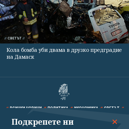
СВЕТЪТ
Кола бомба уби двама в друзко предградие
на Дамаск
ВСИЧКИ НОВИНИ
ПОЛИТИКА
ИКОНОМИКА
СВЕТЪТ
Подкрепете ни
СПОРТ
КУЛТУРА
ТЕХНОЛОГИИ
КАЛЕЙДОСКОП