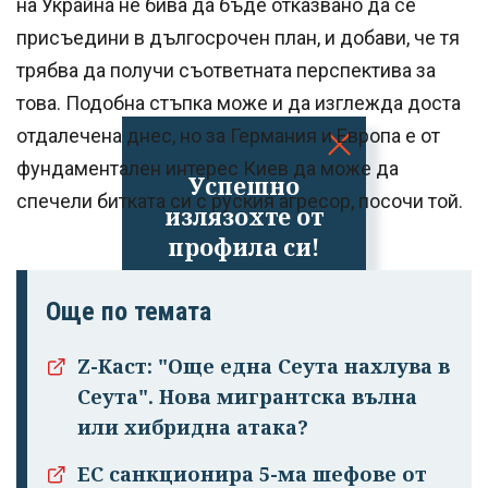
на Украйна не бива да бъде отказвано да се
присъедини в дългосрочен план, и добави, че тя
трябва да получи съответната перспектива за
това. Подобна стъпка може и да изглежда доста
отдалечена днес, но за Германия и Европа е от
фундаментален интерес Киев да може да
Успешно
спечели битката си с руския агресор, посочи той.
излязохте от
профила си!
Още по темата
Z-Каст: "Още една Сеута нахлува в
Сеута". Нова мигрантска вълна
или хибридна атака?
ЕС санкционира 5-ма шефове от