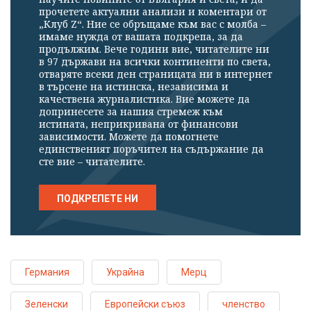
прочетете актуални анализи и коментари от
„Клуб Z“. Ние се обръщаме към вас с молба –
имаме нужда от вашата подкрепа, за да
продължим. Вече години вие, читателите ни
в 97 държави на всички континенти по света,
отваряте всеки ден страницата ни в интернет
в търсене на истинска, независима и
качествена журналистика. Вие можете да
допринесете за нашия стремеж към
истината, неприкривана от финансови
зависимости. Можете да помогнете
единственият поръчител на съдържание да
сте вие – читателите.
ПОДКРЕПЕТЕ НИ
Германия
Украйна
Мерц
Зеленски
Европейски съюз
членство