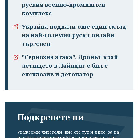
руския военно-промишлен
комплекс
Украйна подпали още един склад
на най-големия руски онлайн
търговец
"Сериозна атака". Дронът край
летището в Лайпциг е бил с
експлозив и детонатор
Подкрепете ни
Уважаеми читатели, вие сте тук и днес, за да
научите новините от България и света, и да