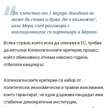
"За членство от 1 януари догодина не
може да става и дума. Не е възможно",
каза Мерц след разговори с
коалиционните си партньори в Берлин.
Всяка страна, която иска да членува в ЕС, трябва
да изпълни Копенхагенските критерии, процес,
който обикновено отнема няколко години,
отбеляза канцлерът.
Копенхагенските критерии са набор от
политически, икономически и правни изисквания,
които гарантират, че една държава кандидат има
стабилни демократични институции,