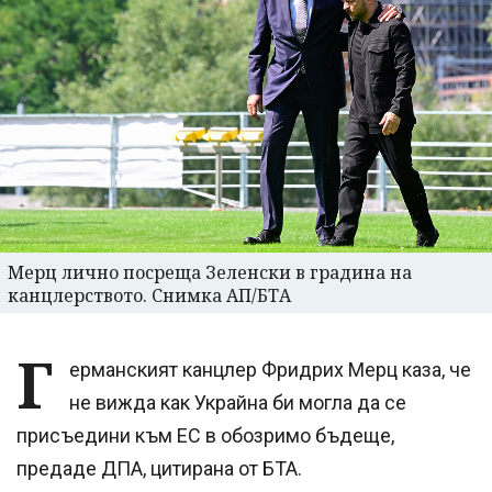
Мерц лично посреща Зеленски в градина на
канцлерството. Снимка АП/БТА
Г
ерманският канцлер Фридрих Мерц каза, че
не вижда как Украйна би могла да се
присъедини към ЕС в обозримо бъдеще,
предаде ДПА, цитирана от БТА.