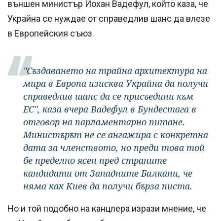
външен министър Йохан Вадефул, който каза, че
Украйна се нуждае от справедлив шанс да влезе
в Европейския съюз.
"Създаването на трайна архитектура на
мира в Европа изисква Украйна да получи
справедлив шанс да се присъедини към
ЕС", каза вчера Вадефул в Бундестага в
отговор на парламентарно питане.
Министърът не се ангажира с конкретна
дата за членството, но преди това той
бе пределно ясен пред страните
кандидати от Западните Балкани, че
няма как Киев да получи бърза писта.
Но и той подобно на канцлера изрази мнение, че