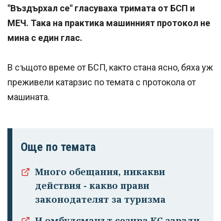
"Въздърхал се" гласуваха тримата от БСП и
МЕЧ. Така на практика машинният протокол не
мина с един глас.
В същото време от БСП, както стана ясно, бяха уж
преживели катарзис по темата с протокола от
машината.
Още по темата
Много обещания, никакви
действия - какво прави
законодателят за туризма
И омбудсманът сезира КС заради