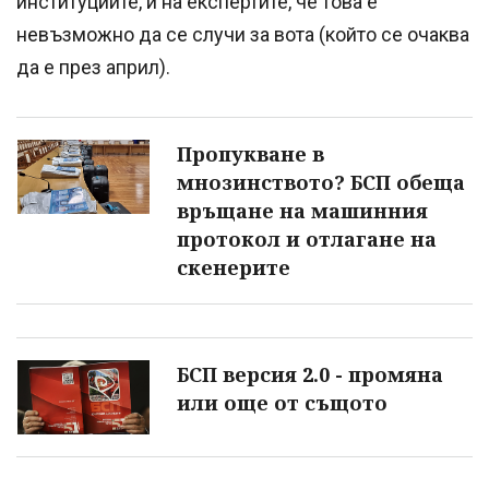
институциите, и на експертите, че това е
невъзможно да се случи за вота (който се очаква
да е през април).
Пропукване в
мнозинството? БСП обеща
връщане на машинния
протокол и отлагане на
скенерите
БСП версия 2.0 - промяна
или още от същото