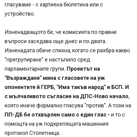
гласуваме - с хартиена бюлетина или с
устройство.
Изненадващото бе, че комисията по правни
въпроси заседава още днес и по двата.
Изненадата обаче спихна, когато се разбра какво
"прегрупиране" е настъпило сред
парламентарните групи.
Проектът на
"Възраждане" мина с гласовете на уж
опонентите й ГЕРБ, "Има такъв народ" и БСП. И
с мълчаливото съгласие на ДПС-Ново начало
,
която иначе формално гласува "против". А този на
ПП-ДБ бе отхвърлен само с един глас -
и то с
помощта на уж подкрепящата машинния
протокол Столетница.