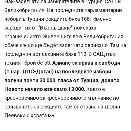
Най-засегнати са избирателите в Турция, САЩ и
Великобритания. На последните парламентарни
избори в Турция секциите бяха 168. Именно
заради тях от "Възраждане" поискаха
ограничението. Живеещите във Великобритания
обаче също ще бъдат засегнати сериозно. Там на
последния вот секциите бяха 112. В САЩ пък
техният брой бе 53.
Алианс за права и свободи
(т.нар. ДПС-Доган) на последните избори
получи почти 30 000 гласа от Турция, докато
Новото начало взе само 13 000
. Което е
красноречиво за красноречивото мълчание по
орязването на секциите там от страна на Делян
Пеевски и хората му.