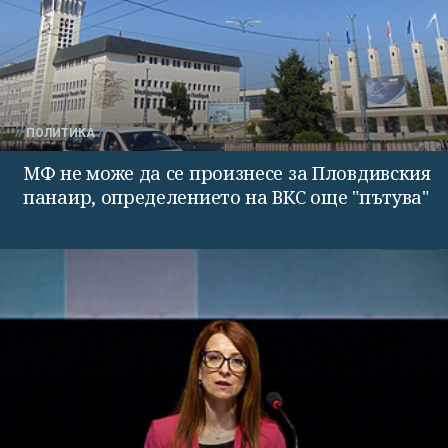
ПОЛИТИКА
МФ не може да се произнесе за Пловдивския
панаир, определението на ВКС още "пътува"