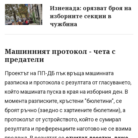
Изненада: орязват броя на
изборните секции в
чужбина
Машинният протокол - чета с
предатели
Проектът на ПП-ДБ пък връща машинната
разписка и протокола с резултата от гласуването,
който машината пуска в края на изборния ден. В
момента разписките, кръстени "бюлетини", се
броят ръчно (заедно с хартиените бюлетини), а
протоколът от устройството, който е сумирал
резултата и преференциите наготово не се взима
предвид. В резултат се
отчитат десетки, даже