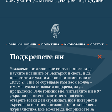
боклука на „Слатина“, „Изгрев“ и „Подуяне“
ВСИЧКИ НОВИНИ
ПОЛИТИКА
ИКОНОМИКА
СВЕТЪТ
Подкрепете ни
СПОРТ
КУЛТУРА
ТЕХНОЛОГИИ
КАЛЕЙДОСКОП
МНЕНИЯ
Уважаеми читатели, вие сте тук и днес, за да
научите новините от България и света, и да
прочетете актуални анализи и коментари от
„Клуб Z“. Ние се обръщаме към вас с молба –
имаме нужда от вашата подкрепа, за да
продължим. Вече години вие, читателите ни в 97
Общи условия
Политика за поверителност
държави на всички континенти по света,
отваряте всеки ден страницата ни в интернет в
Реклама
Партньори
Контакти
За Клуб Z
търсене на истинска, независима и качествена
Екип
Подкрепете ни
журналистика. Вие можете да допринесете за