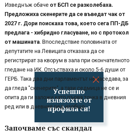
Изведнъж обаче
от БСП се разколебаха.
Предложиха скенерите да се въведат чак от
2027 г. Дори поискаха това, което сега ПП-ДБ
предлага - хибридно гласуване, но с протокол
от машината
. Впоследствие половината от
депутатите на Левицата отказаха да се
регистрират за кворум в зала при окончателното
гледане на ИК. Отсъстваха и около 5-6 души от
ГЕРБ. Така два дни парламентът не заседава, за
да гледа "скенерите", а тази седмица не се и
Успешно
опита да ги заложи като първа точка в дневния
излязохте от
ред или в дневния ред изобщо.
профила си!
Започваме със скандал