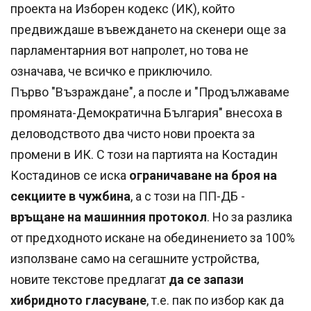
проекта на Изборен кодекс (ИК), който
предвиждаше въвеждането на скенери още за
парламентарния вот напролет, но това не
означава, че всичко е приключило.
Първо "Възраждане", а после и "Продължаваме
промяната-Демократична България" внесоха в
деловодството два чисто нови проекта за
промени в ИК. С този на партията на Костадин
Костадинов се иска
ограничаване на броя на
секциите в чужбина
, а с този на ПП-ДБ -
връщане на машинния протокол
. Но за разлика
от предходното искане на обединението за 100%
използване само на сегашните устройства,
новите текстове предлагат
да се запази
хибридното гласуване
, т.е. пак по избор как да