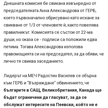
Днешната комисия бе свикана извънредно от
председателката Анна Александрова от ГЕРБ,
което първоначално обрисувано като искане за
свикване от 1/3 от членовете ѝ, както повелява
правилникът. Комисията се състои от 22-ма
души, но оказа се - подписи са положили едва
петима. Тогава Александрова използва
правомощията си на председател, за да обяви, че
лично тя свиква заседанието.
Лидерът на МЕЧ Радостин Василев се обърна
към ГЕРБ и "Възраждане" обвинението, че
българите в САЩ, Великобритания, Канада ще
бъдат ограничени да гласуват, за да се
обслужат интересите на Пеевски, който не е