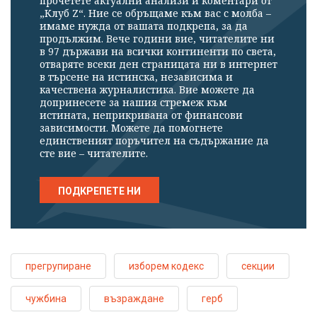
прочетете актуални анализи и коментари от
„Клуб Z“. Ние се обръщаме към вас с молба –
имаме нужда от вашата подкрепа, за да
продължим. Вече години вие, читателите ни
в 97 държави на всички континенти по света,
отваряте всеки ден страницата ни в интернет
в търсене на истинска, независима и
качествена журналистика. Вие можете да
допринесете за нашия стремеж към
истината, неприкривана от финансови
зависимости. Можете да помогнете
единственият поръчител на съдържание да
сте вие – читателите.
ПОДКРЕПЕТЕ НИ
прегрупиране
изборем кодекс
секции
чужбина
възраждане
герб