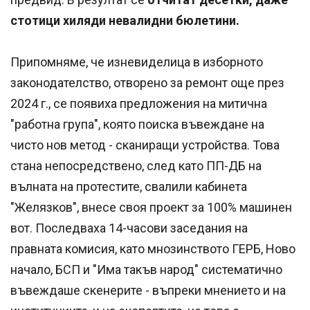
стотици хиляди невалидни бюлетини.
Припомняме, че изневиделица в изборното
законодателство, отворено за ремонт още през
2024 г., се появиха предложения на митична
"работна група", която поиска въвеждане на
чисто нов метод - сканиращи устройства. Това
стана непосредствено, след като ПП-ДБ на
вълната на протестите, свалили кабинета
"Желязков", внесе своя проект за 100% машинен
вот. Последваха 14-часови заседания на
правната комисия, като мнозинството ГЕРБ, Ново
начало, БСП и "Има такъв народ" систематично
въвеждаше скенерите - въпреки мнението и на