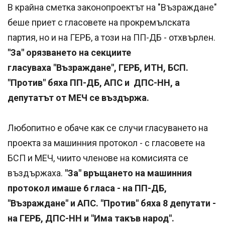
В крайна сметка законопроектът на "Възраждане"
беше приет с гласовете на прокремълската
партия, но и на ГЕРБ, а този на ПП-ДБ - отхвърлен.
"За" орязването на секциите
гласуваха "Възраждане", ГЕРБ, ИТН, БСП.
"Против" бяха ПП-ДБ, АПС и ДПС-НН, а
депутатът от МЕЧ се въздържа.
Любопитно е обаче как се случи гласуването на
проекта за машинния протокол - с гласовете на
БСП и МЕЧ, чиито членове на комисията се
въздържаха.
"За" връщането на машинния
протокол имаше 6 гласа - на ПП-ДБ,
"Възраждане" и АПС. "Против" бяха 8 депутати -
на ГЕРБ, ДПС-НН и "Има такъв народ".