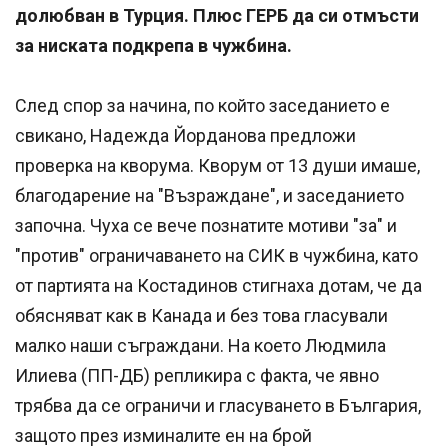
долюбван в Турция. Плюс ГЕРБ да си отмъсти
за ниската подкрепа в чужбина.
След спор за начина, по който заседанието е
свикано, Надежда Йорданова предложи
проверка на кворума. Кворум от 13 души имаше,
благодарение на "Възраждане", и заседанието
започна. Чуха се вече познатите мотиви "за" и
"против" ограничаването на СИК в чужбина, като
от партията на Костадинов стигнаха дотам, че да
обясняват как в Канада и без това гласували
малко наши съграждани. На което Людмила
Илиева (ПП-ДБ) репликира с факта, че явно
трябва да се ограничи и гласуването в България,
защото през изминалите ен на брой